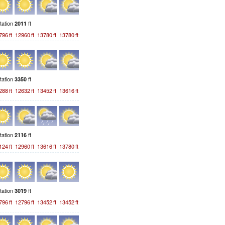
station
ft
2011
796
ft
12960
ft
13780
ft
13780
ft
station
ft
3350
288
ft
12632
ft
13452
ft
13616
ft
station
ft
2116
124
ft
12960
ft
13616
ft
13780
ft
station
ft
3019
796
ft
12796
ft
13452
ft
13452
ft