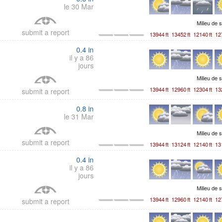
le 30 Mar
Milieu de 
submit a report
13944
ft
13452
ft
12140
ft
12
0.4
in
il y a 86
jours
Milieu de 
13944
ft
12960
ft
12304
ft
13
submit a report
0.8
in
le 31 Mar
Milieu de 
submit a report
13944
ft
13124
ft
12140
ft
13
0.4
in
il y a 86
jours
Milieu de 
13944
ft
12960
ft
12140
ft
12
submit a report