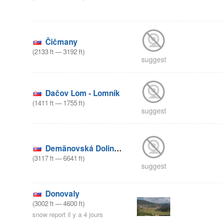
Čičmany
(
2133
ft
—
3192
ft
)
suggest
Dačov Lom - Lomník
(
1411
ft
—
1755
ft
)
suggest
Demänovská Dolina -Jasná
(
3117
ft
—
6641
ft
)
suggest
Donovaly
(
3002
ft
—
4600
ft
)
snow report il y a 4 jours