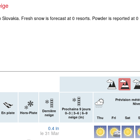
eige
n Slovakia. Fresh snow is forecast at 0 resorts. Powder is reported at 0
Prévision mété
Nive
Prochains 9 jours
Dernière
En piste
Hors-Piste
0–3 | 3–6 | 6–9
neige
neige (
in
)
Thu
Fri
Sat
0.4
in
le 31 Mar