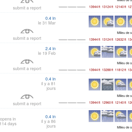
13944
ft
13124
ft
12140
ft
12
submit a report
0.4
in
le 31 Mar
Milieu de 
submit a report
13944
ft
13124
ft
12632
ft
13
2.4
in
le 19 Feb
Milieu de 
submit a report
13944
ft
13288
ft
11812
ft
13
0.4
in
il y a 81
jours
Milieu de 
13944
ft
12960
ft
12140
ft
12
submit a report
0.4
in
opens in
il y a 86
114 days
jours
Milieu de 