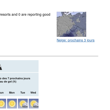
 resorts and 0 are reporting good
Neige: prochains 3 jours
o des 7 prochains jours
au de gel (
ft
)
Sun
Mon
Tue
Wed