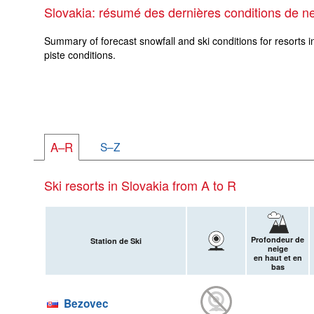
Slovakia: résumé des dernières conditions de n
Summary of forecast snowfall and ski conditions for resorts i
piste conditions.
A–R
S–Z
Ski resorts in Slovakia from A to R
Profondeur de
Station de Ski
neige
en haut et en
bas
Bezovec