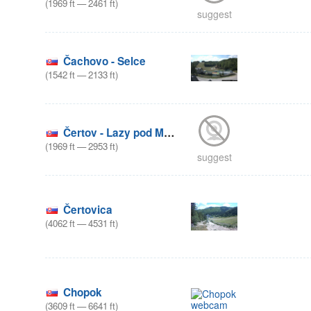
(
1969
ft
—
2461
ft
)
suggest
Čachovo - Selce
(
1542
ft
—
2133
ft
)
Čertov - Lazy pod Makytou
(
1969
ft
—
2953
ft
)
suggest
Čertovica
(
4062
ft
—
4531
ft
)
Chopok
(
3609
ft
—
6641
ft
)