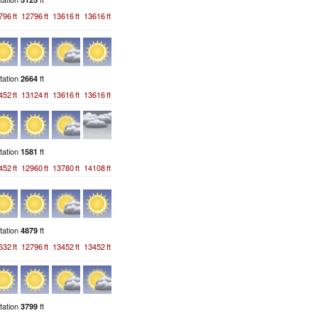
796
ft
12796
ft
13616
ft
13616
ft
station
ft
2664
452
ft
13124
ft
13616
ft
13616
ft
station
ft
1581
452
ft
12960
ft
13780
ft
14108
ft
station
ft
4879
632
ft
12796
ft
13452
ft
13452
ft
station
ft
3799