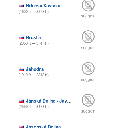
Hrinova/Kosutka
(
1650
ft
—
2372
ft
)
suggest
Hruštín
(
2953
ft
—
3747
ft
)
suggest
Jahodná
(
1919
ft
—
2313
ft
)
suggest
Jánská Dolina - Javorovica
(
2559
ft
—
3478
ft
)
suggest
Jasenská Dolina