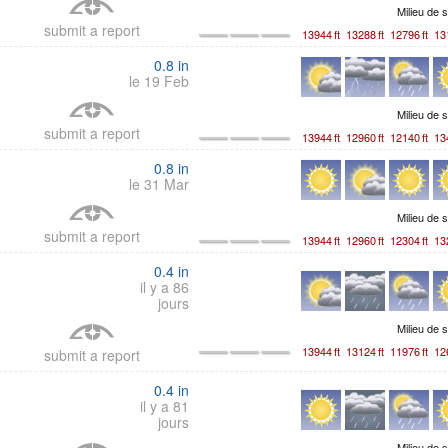
Milieu de 
submit a report
13944
ft
13288
ft
12796
ft
13
0.8
in
le 19 Feb
Milieu de 
submit a report
13944
ft
12960
ft
12140
ft
13
0.8
in
le 31 Mar
Milieu de 
submit a report
13944
ft
12960
ft
12304
ft
13
0.4
in
il y a 86
jours
Milieu de 
13944
ft
13124
ft
11976
ft
12
submit a report
0.4
in
il y a 81
jours
Milieu de 