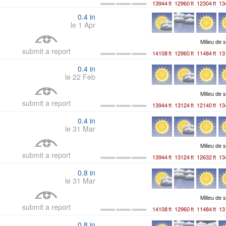
13944
ft
12960
ft
12304
ft
13
0.4
in
le 1 Apr
Milieu de 
submit a report
14108
ft
12960
ft
11484
ft
13
0.4
in
le 22 Feb
Milieu de 
submit a report
13944
ft
13124
ft
12140
ft
13
0.4
in
le 31 Mar
Milieu de 
submit a report
13944
ft
13124
ft
12632
ft
13
0.8
in
le 31 Mar
Milieu de 
submit a report
14108
ft
12960
ft
11484
ft
13
0.8
in