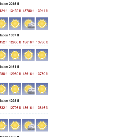
station
ft
2215
124
ft
13452
ft
13780
ft
13944
ft
station
ft
1837
452
ft
12960
ft
13616
ft
13780
ft
station
ft
2461
288
ft
12960
ft
13616
ft
13780
ft
station
ft
4298
632
ft
12796
ft
13616
ft
13616
ft
station
ft
5125