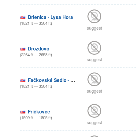
Drienica - Lysa Hora
(
1821
ft
—
3504
ft
)
suggest
Drozdovo
(
2264
ft
—
2658
ft
)
suggest
Fačkovské Sedlo - Klak
(
1821
ft
—
3504
ft
)
suggest
Fričkovce
(
1509
ft
—
1805
ft
)
suggest