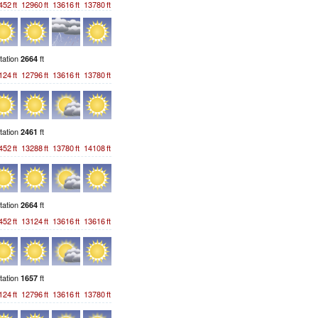
452
ft
12960
ft
13616
ft
13780
ft
station
ft
2664
124
ft
12796
ft
13616
ft
13780
ft
station
ft
2461
452
ft
13288
ft
13780
ft
14108
ft
station
ft
2664
452
ft
13124
ft
13616
ft
13616
ft
station
ft
1657
124
ft
12796
ft
13616
ft
13780
ft