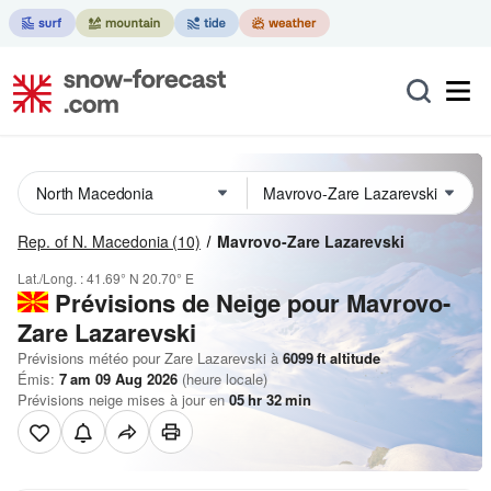
Rep. of N. Macedonia
(10)
Mavrovo-Zare Lazarevski
Lat./Long. :
41.69° N
20.70° E
Prévisions de Neige
pour Mavrovo-
Zare Lazarevski
Prévisions météo pour Zare Lazarevski à
6099
ft
altitude
Émis:
7 am 09 Aug 2026
(heure locale)
Prévisions neige mises à jour en
05
hr
32
min