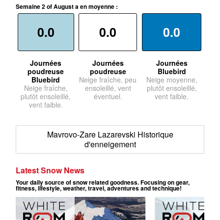
Semaine 2 of August a en moyenne :
0.0
0.0
0.0
Journées
Journées
Journées
poudreuse
poudreuse
Bluebird
Bluebird
Neige fraîche, peu
Neige moyenne,
Neige fraîche,
ensoleillé, vent
plutôt ensoleillé,
plutôt ensoleillé,
éventuel.
vent faible.
vent faible.
Mavrovo-Zare Lazarevski Historique
d'enneigement