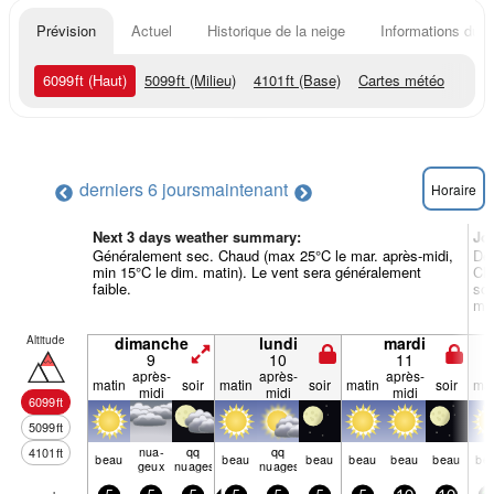
Prévision
Actuel
Historique de la neige
Informations du r
6099
ft
(Haut)
5099
ft
(Milieu)
4101
ft
(Base)
Cartes météo
derniers 6 jours
maintenant
Horaire
Next 3 days weather summary:
Jo
Généralement sec. Chaud (max 25°C le mar. après-midi,
De 
min 15°C le dim. matin). Le vent sera généralement
Cha
faible.
soi
mer
Altitude
dimanche
lundi
mardi
9
10
11
après-
après-
après-
matin
soir
matin
soir
matin
soir
mat
midi
midi
midi
6099
ft
5099
ft
nua­
qq
qq
4101
ft
beau
beau
beau
beau
beau
beau
be
geux
nuages
nuages