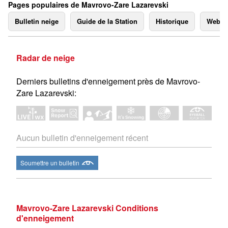
Pages populaires de Mavrovo-Zare Lazarevski
Bulletin neige
Guide de la Station
Historique
Webc
Radar de neige
Derniers bulletins d'enneigement près de Mavrovo-
Zare Lazarevski:
Aucun bulletin d'enneigement récent
Soumettre un bulletin
Mavrovo-Zare Lazarevski Conditions
d'enneigement