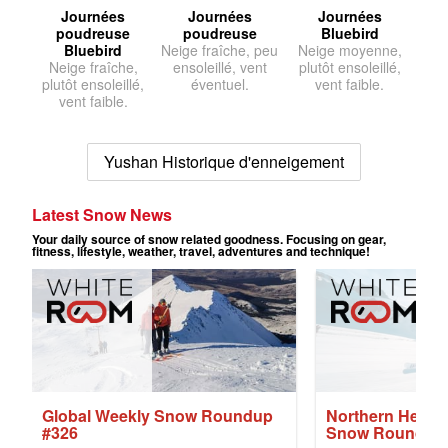
Journées
Journées
Journées
poudreuse
poudreuse
Bluebird
Bluebird
Neige fraîche, peu
Neige moyenne,
Neige fraîche,
ensoleillé, vent
plutôt ensoleillé,
plutôt ensoleillé,
éventuel.
vent faible.
vent faible.
Yushan Historique d'enneigement