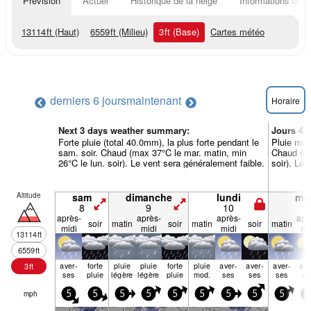
Prévision
Actuel
Historique de la neige
Informations du r
13114
ft
(Haut)
6559
ft
(Milieu)
3
ft
(Base)
Cartes météo
derniers 6 jours
maintenant
Horaire
Next 3 days weather summary:
Jours 4-
Forte pluie (total 40.0mm), la plus forte pendant le
Pluie modé
sam. soir. Chaud (max 37°C le mar. matin, min
Chaud (ma
26°C le lun. soir). Le vent sera généralement faible.
soir). Le 
Altitude
sam
dimanche
lundi
mar
8
9
10
1
après-
après-
après-
apr
soir
matin
soir
matin
soir
matin
midi
midi
midi
mi
13114
ft
6559
ft
aver­
forte
pluie
pluie
forte
pluie
aver­
aver­
aver­
ave
3
ft
ses
pluie
légère
légère
pluie
mod.
ses
ses
ses
se
mph
5
5
5
5
5
5
5
5
5
5