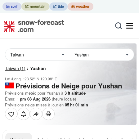
Taiwan
(1)
Yushan
Lat./Long. :
23.52° N
120.98° E
Prévisions de Neige
pour Yushan
Prévisions météo pour Yushan à
3
ft
altitude
Émis:
1 pm 08 Aug 2026
(heure locale)
Prévisions neige mises à jour en
05
hr
01
min