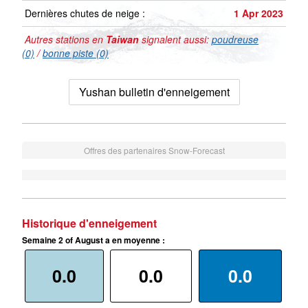
Dernières chutes de neige :
1 Apr 2023
Autres stations en
Taiwan
signalent aussi:
poudreuse
(0)
/
bonne piste (0)
Yushan bulletin d'enneigement
Offres des partenaires Snow-Forecast
Historique d'enneigement
Semaine 2 of August a en moyenne :
0.0
0.0
0.0