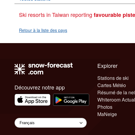
Ski resorts in Taiwan reporting
favourable pist
Retour à la liste des pays
Explorer
Stations de ski
Cartes Météo
Découvrez notre app
Résumé de la ne
Whiteroom Actual
Photos
MaNeige