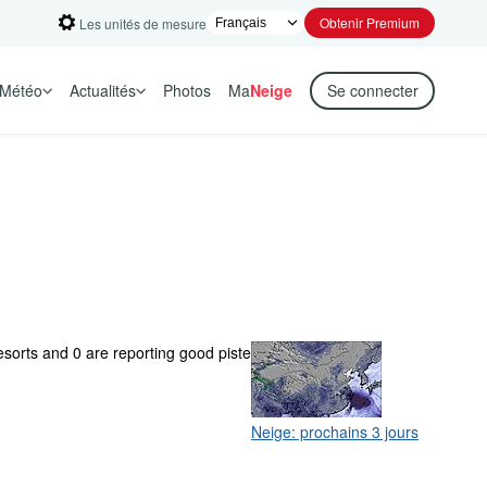
Obtenir Premium
Les unités de mesure
Météo
Actualités
Photos
Ma
Neige
Se connecter
esorts and 0 are reporting good piste
Neige: prochains 3 jours