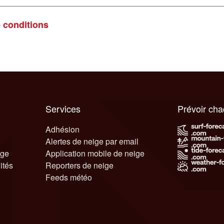
e conditions
Services
Prévoir ch
Adhésion
Alertes de neige par email
ige
Application mobile de neige
ités
Reporters de neige
Feeds météo