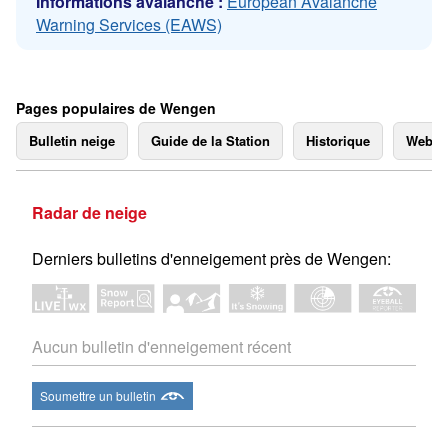
Informations avalanche :
European Avalanche
Warning Services (EAWS)
Pages populaires de Wengen
Bulletin neige
Guide de la Station
Historique
Webc
Radar de neige
Derniers bulletins d'enneigement près de Wengen:
Aucun bulletin d'enneigement récent
Soumettre un bulletin