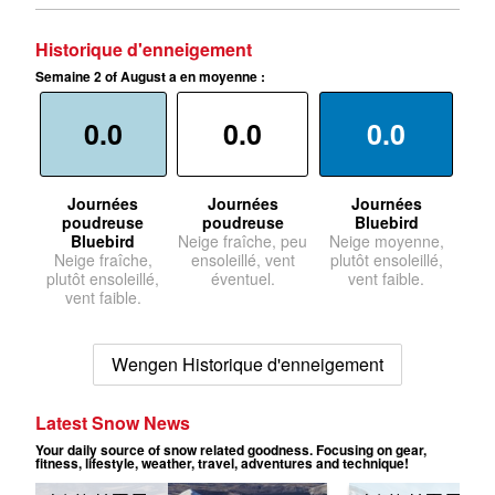
Historique d'enneigement
Semaine 2 of August a en moyenne :
0.0
0.0
0.0
Journées
Journées
Journées
poudreuse
poudreuse
Bluebird
Bluebird
Neige fraîche, peu
Neige moyenne,
Neige fraîche,
ensoleillé, vent
plutôt ensoleillé,
plutôt ensoleillé,
éventuel.
vent faible.
vent faible.
Wengen Historique d'enneigement