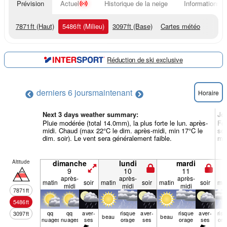
Prévision
Actuel
Historique de la neige
Informations d
7871
ft
(Haut)
5486
ft
(Milieu)
3097
ft
(Base)
Cartes météo
Réduction de ski exclusive
derniers 6 jours
maintenant
Horaire
Next 3 days weather summary:
Jo
Pluie modérée (total 14.0mm), la plus forte le lun. après-
For
midi. Chaud (max 22°C le dim. après-midi, min 17°C le
soi
dim. soir). Le vent sera généralement faible.
mer
Altitude
dimanche
lundi
mardi
9
10
11
après-
après-
après-
matin
soir
matin
soir
matin
soir
mat
midi
midi
midi
7871
ft
5486
ft
qq
qq
aver­
risque
aver­
risque
aver­
ris
3097
ft
beau
beau
nuages
nuages
ses
orage
ses
orage
ses
ora