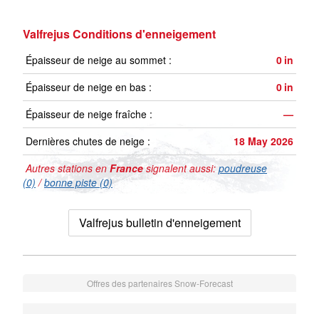
Valfrejus Conditions d'enneigement
Épaisseur de neige au sommet :
0
in
Épaisseur de neige en bas :
0
in
Épaisseur de neige fraîche :
—
Dernières chutes de neige :
18 May 2026
Autres stations en
France
signalent aussi:
poudreuse
(0)
/
bonne piste (0)
Valfrejus bulletin d'enneigement
Offres des partenaires Snow-Forecast