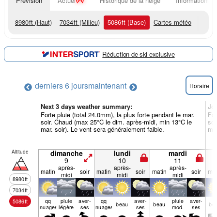
Prévision
Actuel
Historique de la neige
Informations d
8980
ft
(Haut)
7034
ft
(Milieu)
5086
ft
(Base)
Cartes météo
Réduction de ski exclusive
derniers 6 jours
maintenant
Horaire
Next 3 days weather summary:
Jo
Forte pluie (total 24.0mm), la plus forte pendant le mar.
For
soir. Chaud (max 25°C le dim. après-midi, min 13°C le
soi
mar. soir). Le vent sera généralement faible.
mer
Altitude
dimanche
lundi
mardi
9
10
11
après-
après-
après-
matin
soir
matin
soir
matin
soir
mat
midi
midi
midi
8980
ft
7034
ft
qq
pluie
aver­
qq
aver­
pluie
aver­
5086
ft
beau
beau
be
nuages
légère
ses
nuages
ses
mod.
ses