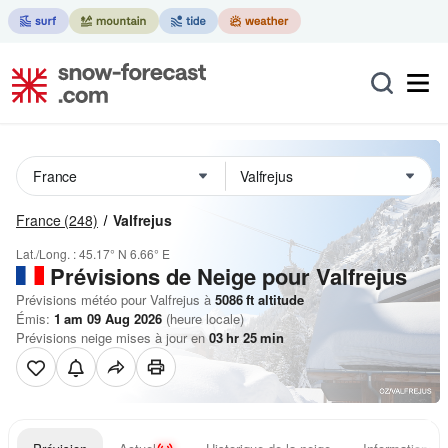
France
(248)
Valfrejus
Lat./Long. :
45.17° N
6.66° E
Prévisions de Neige
pour Valfrejus
Prévisions météo pour Valfrejus à
5086
ft
altitude
Émis:
1 am 09 Aug 2026
(heure locale)
Prévisions neige mises à jour en
03
hr
25
min