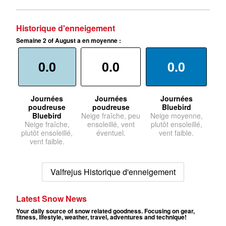
Historique d'enneigement
Semaine 2 of August a en moyenne :
0.0
0.0
0.0
Journées
Journées
Journées
poudreuse
poudreuse
Bluebird
Bluebird
Neige fraîche, peu
Neige moyenne,
Neige fraîche,
ensoleillé, vent
plutôt ensoleillé,
plutôt ensoleillé,
éventuel.
vent faible.
vent faible.
Valfrejus Historique d'enneigement