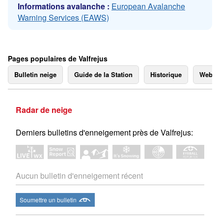
Informations avalanche :
European Avalanche
Warning Services (EAWS)
Pages populaires de Valfrejus
Bulletin neige
Guide de la Station
Historique
Webc
Radar de neige
Derniers bulletins d'enneigement près de Valfrejus:
Aucun bulletin d'enneigement récent
Soumettre un bulletin