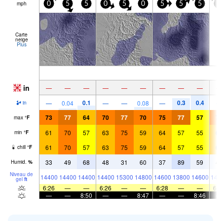
mph
0
5
5
0
5
0
5
5
5
0
Carte
neige
Plus
in
—
—
—
—
—
—
—
—
—
0.1
0.3
0.4
—
0.04
—
—
0.08
—
in
73
77
64
70
77
70
75
77
57
7
max
°
F
61
70
57
63
75
59
64
57
55
6
min
°
F
61
70
57
63
75
59
64
57
55
6
chill
°
F
33
49
68
48
31
60
37
89
59
4
Humid.
%
Niveau de
14400
14400
14400
14400
15300
14800
14600
13800
14600
144
gel
ft
6:26
—
—
6:26
—
—
6:28
—
—
6:
—
—
8:50
—
—
8:47
—
—
8:46