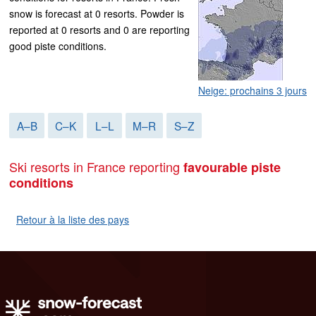
snow is forecast at 0 resorts. Powder is
reported at 0 resorts and 0 are reporting
good piste conditions.
Neige: prochains 3 jours
A–B
C–K
L–L
M–R
S–Z
Ski resorts in France reporting
favourable piste
conditions
Retour à la liste des pays