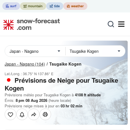
Japan - Nagano
(104)
Tsugaike Kogen
Lat./Long. :
36.75° N
137.86° E
Prévisions de Neige
pour Tsugaike
Kogen
Prévisions météo pour Tsugaike Kogen à
4108
ft
altitude
Émis:
8 pm 08 Aug 2026
(heure locale)
Prévisions neige mises à jour en
03
hr
02
min