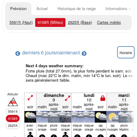
Prévision
Actuel
Historique de la neige
Informations du r
5591
ft
(Haut)
4108
ft
(Milieu)
2625
ft
(Base)
Cartes météo
derniers 6 jours
maintenant
Horaire
Next 4 days weather summary:
Forte pluie (total 27.0mm), la plus forte pendant le sam. soir.
Chaud (max 22°C le dim. matin, min 14°C le lun. soir). Le vent
sera généralement faible.
Altitude
dimanche
lundi
mardi
9
10
11
après-
après-
après-
soir
matin
soir
matin
soir
matin
so
midi
midi
midi
5591
ft
4108
ft
aver­
risque
pluie
risque
risque
risque
qq
qq
pluie
for
2625
ft
ses
orage
mod.
orage
orage
orage
nuages
nuages
légère
plu