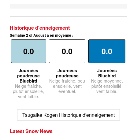
Historique d'enneigement
Semaine 2 of August a en moyenne :
0.0
0.0
0.0
Journées
Journées
Journées
poudreuse
poudreuse
Bluebird
Bluebird
Neige fraîche, peu
Neige moyenne,
Neige fraîche,
ensoleillé, vent
plutôt ensoleillé,
plutôt ensoleillé,
éventuel.
vent faible.
vent faible.
Tsugaike Kogen Historique d'enneigement