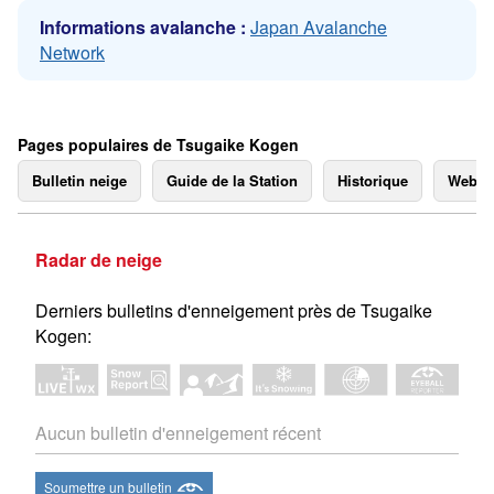
Informations avalanche :
Japan Avalanche
Network
Pages populaires de Tsugaike Kogen
Bulletin neige
Guide de la Station
Historique
Webc
Radar de neige
Derniers bulletins d'enneigement près de Tsugaike
Kogen:
Aucun bulletin d'enneigement récent
Soumettre un bulletin