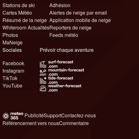
Stations de ski
Adhésion
Cartes Météo
Alertes de neige par email
Résumé de la neige
Application mobile de neige
Whiteroom Actualités
Reporters de neige
Photos
Feeds météo
MaNeige
Sociales
Prévoir chaque aventure
Facebook
Instagram
TikTok
YouTube
Publicité
Support
Contactez-nous
Référencement vers nous
Commentaire