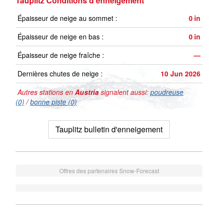
Tauplitz Conditions d'enneigement
Épaisseur de neige au sommet :
0
in
Épaisseur de neige en bas :
0
in
Épaisseur de neige fraîche :
—
Dernières chutes de neige :
10 Jun 2026
Autres stations en
Austria
signalent aussi:
poudreuse
(0)
/
bonne piste (0)
Tauplitz bulletin d'enneigement
Offres des partenaires Snow-Forecast