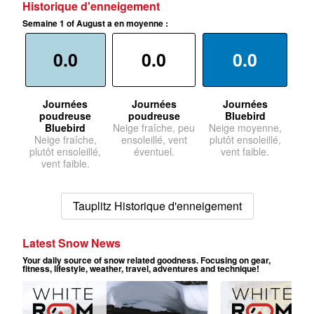
Historique d'enneigement
Semaine 1 of August a en moyenne :
0.0
0.0
0.0
Journées
Journées
Journées
poudreuse
poudreuse
Bluebird
Bluebird
Neige fraîche, peu
Neige moyenne,
Neige fraîche,
ensoleillé, vent
plutôt ensoleillé,
plutôt ensoleillé,
éventuel.
vent faible.
vent faible.
Tauplitz Historique d'enneigement