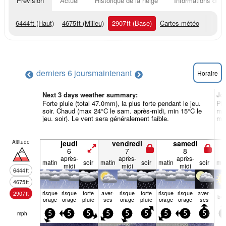
Prévision
Actuel
Historique de la neige
Informations du r
6444
ft
(Haut)
4675
ft
(Milieu)
2907
ft
(Base)
Cartes météo
derniers 6 jours
maintenant
Horaire
Next 3 days weather summary:
Jo
Forte pluie (total 47.0mm), la plus forte pendant le jeu.
Plu
soir. Chaud (max 24°C le sam. après-midi, min 15°C le
mid
jeu. soir). Le vent sera généralement faible.
mar
Altitude
jeudi
vendredi
samedi
6
7
8
après-
après-
après-
matin
soir
matin
soir
matin
soir
mat
midi
midi
midi
6444
ft
4675
ft
risque
risque
forte
aver­
risque
forte
risque
risque
aver­
2907
ft
be
orage
orage
pluie
ses
orage
pluie
orage
orage
ses
mph
5
5
5
5
5
5
5
5
5
5