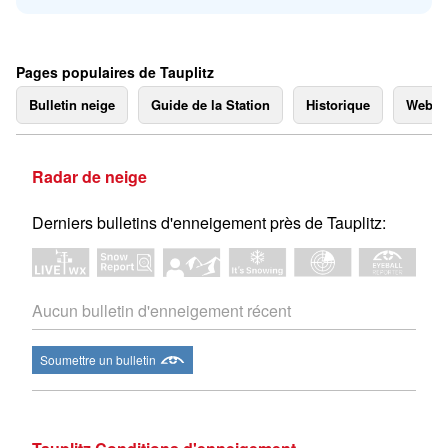
Pages populaires de Tauplitz
Bulletin neige
Guide de la Station
Historique
Webc
Radar de neige
Derniers bulletins d'enneigement près de Tauplitz:
Aucun bulletin d'enneigement récent
Soumettre un bulletin