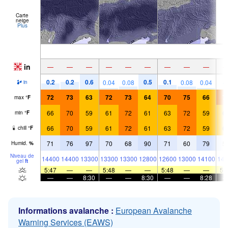
Carte
neige
Plus
in
—
—
—
—
—
—
—
—
—
0.2
0.2
0.6
0.5
0.1
0.04
0.08
0.08
0.04
in
72
73
63
72
73
64
70
75
66
7
max
°
F
66
70
59
61
72
61
63
72
59
6
min
°
F
66
70
59
61
72
61
63
72
59
6
chill
°
F
71
76
97
70
68
90
71
60
79
5
Humid.
%
Niveau de
14400
14400
13300
13300
13300
12800
12600
13000
14100
141
gel
ft
5:47
—
—
5:48
—
—
5:48
—
—
5:
—
—
8:30
—
—
8:30
—
—
8:28
Informations avalanche :
European Avalanche
Warning Services (EAWS)