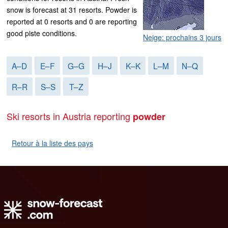
snow is forecast at 31 resorts. Powder is
reported at 0 resorts and 0 are reporting
good piste conditions.
Neige: prochains 3 jours
A–D
E–F
G–G
H–J
K–K
L–M
N–Q
R–R
S–S
T–Z
Ski resorts in Austria reporting
powder
Retour à la liste des pays