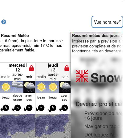
Vue horaire
io Résumé Météo
Résumé météo des jours 7-16 :
l 16.0mm), la plus forte le mar. soir.
Intéressé par la prévision à 16 jours
 mar. après-midi, min 17°C le mar.
prévision complète et de nombreuse
 généralement faible.
fonctionnalités en devenant membre 
mercredi
jeudi
12
13
Snow
Pr
après-
après-
matin
soir
matin
soir
midi
midi
risque
aver­
aver­
beau
beau
beau
orage
ses
ses
Devenez pro et carve en:
5
5
5
5
5
5
Prévisions de neige hora
16 jours
Navigation rapide sans p
Débloquez l'accès compl