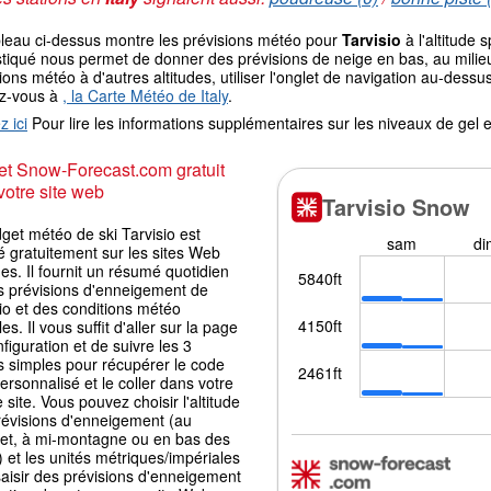
bleau ci-dessus montre les prévisions météo pour
Tarvisio
à l'altitude
tiqué nous permet de donner des prévisions de neige en bas, au milieu
ions météo à d'autres altitudes, utiliser l'onglet de navigation au-de
ez-vous à
, la Carte Météo de Italy
.
z ici
Pour lire les informations supplémentaires sur les niveaux de ge
t Snow-Forecast.com gratuit
votre site web
get météo de ski Tarvisio est
é gratuitement sur les sites Web
es. Il fournit un résumé quotidien
s prévisions d'enneigement de
io et des conditions météo
les. Il vous suffit d'aller sur la page
figuration et de suivre les 3
s simples pour récupérer le code
ersonnalisé et le coller dans votre
 site. Vous pouvez choisir l'altitude
révisions d'enneigement (au
t, à mi-montagne ou en bas des
) et les unités métriques/impériales
aisir des prévisions d'enneigement