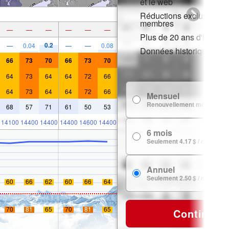
et le web
Réductions exclusives p
membres
—
—
—
—
—
—
Plus de 20 ans d'histori
0.2
—
0.04
—
—
0.08
Données historiques de
66
73
70
66
73
70
64
73
64
64
72
66
64
73
64
64
72
66
Mensuel
Renouvellement mensuel
68
57
71
61
50
53
14100
14400
14400
14400
14600
14400
6 mois
Seulement 4.17 $ / mois
Annuel
Seulement 2.50 $ / mois
60
66
62
60
66
64
70
81
65
70
81
65
Continuer