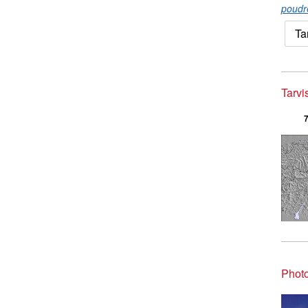
poudr
Ta
Tarvi
7
Photo