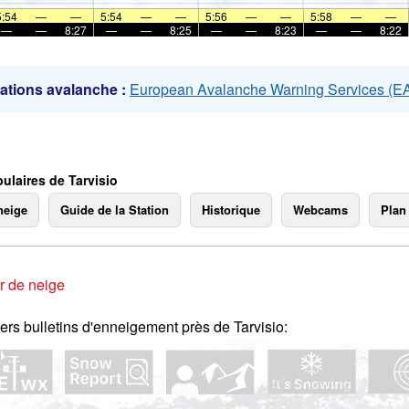
mer
5:54
—
—
5:54
—
—
5:56
—
—
5:58
—
—
—
—
8:27
—
—
8:25
—
—
8:23
—
—
8:22
ations avalanche :
European Avalanche Warning Services (
ulaires de Tarvisio
neige
Guide de la Station
Historique
Webcams
Plan
r de neige
ers bulletins d'enneigement près de Tarvisio: