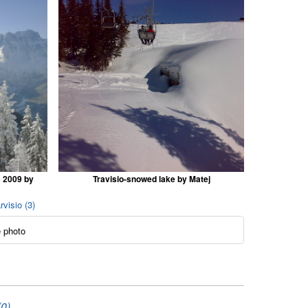
c 2009 by
Travisio-snowed lake by Matej
rvisio (3)
 photo
(0)