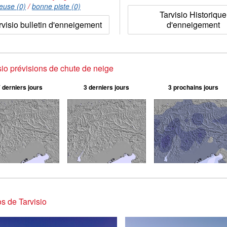
euse (0)
/
bonne piste (0)
Tarvisio Historique
rvisio bulletin d'enneigement
d'enneigement
sio prévisions de chute de neige
 derniers jours
3 derniers jours
3 prochains jours
s de Tarvisio