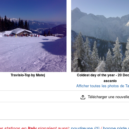
Travisio-Top by Matej
Coldest day of the year - 20 De
ascanio
Afficher toutes les photos de Ta
Télécharger une nouvelle
s stations en
Italy
signalent aussi:
poudreuse (0)
/
bonne piste 