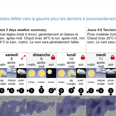
faites défiler vers la gauche pour les derniers 6 jours
maintenant
ext 3 days weather summary:
Jours 4-6 Tarvis
luie légère (total 5.0mm), généralement en baisse le
Pluie modérée (tota
am. après-midi. Chaud (max 26°C le lun. après-midi, min
Chaud (max 25°C le
5°C le sam. matin). Le vent sera généralement faible.
soir). Le vent sera
samedi
dimanche
lundi
mardi
8
9
10
11
après-
après-
après-
après-
atin
soir
matin
soir
matin
soir
matin
soir
midi
midi
midi
midi
qq
risque
aver­
qq
aver­
risque
pluie
beau
beau
beau
beau
beau
uages
orage
ses
nuages
ses
orage
mod.
5
5
5
5
5
0
0
5
5
5
5
5