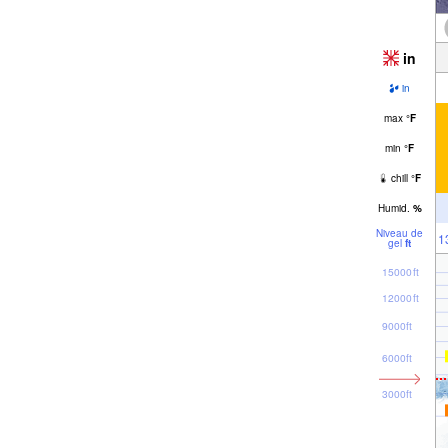
in
in
max
°
F
min
°
F
chill
°
F
Humid.
%
Niveau de
1
gel
ft
15000ft
12000ft
9000ft
6000ft
3000ft