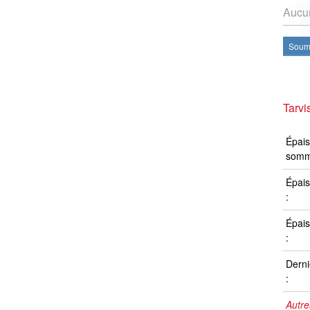
Aucun
Soume
Tarvi
Épais
somm
Épais
:
Épais
:
Derni
:
Autre