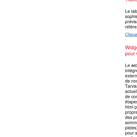
Le ta
sophis
prévis
référ
Clique
Widge
pour 
Le wid
intégr
extern
de no
Tarvis
actuel
de con
étape
html p
propre
des p
somme
pistes
pour s