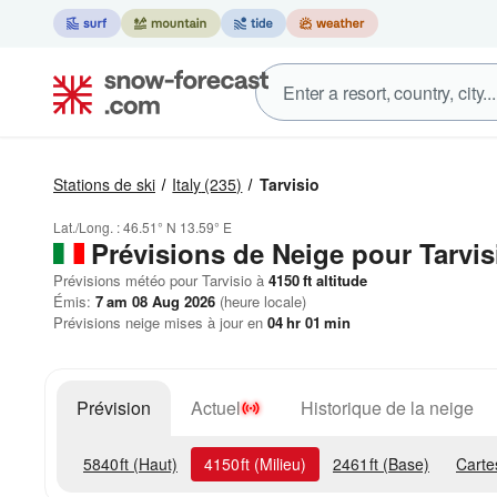
Stations de ski
Italy
(235)
Tarvisio
Lat./Long. :
46.51° N
13.59° E
Prévisions de Neige
pour Tarvis
Prévisions météo pour Tarvisio à
4150
ft
altitude
Émis:
7 am 08 Aug 2026
(heure locale)
Prévisions neige mises à jour en
04
hr
01
min
Prévision
Actuel
Historique de la neige
5840
ft
(Haut)
4150
ft
(Milieu)
2461
ft
(Base)
Carte