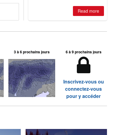
2026, northern hemisphere down to
two outdoor areas still open.
Read more
3 à 6 prochains jours
6 à 9 prochains jours
Inscrivez-vous ou
connectez-vous
pour y accéder