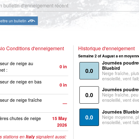
 bulletin d'enneigement récent
ttre un bulletin
sio Conditions d'enneigement
Historique d'enneigement
Semaine 2 of August a en moyenne
Journées poudre
seur de neige au
0
in
Bluebird
et :
0.0
Neige fraîche, plut
ensoleillé, vent faib
seur de neige en bas
0
in
Journées poudre
0.0
Neige fraîche, peu
seur de neige fraîche
ensoleillé, vent év
—
Journées Bluebir
0.0
Neige moyenne, pl
ères chutes de neige
15 May
ensoleillé, vent faib
2026
s stations en
Italy
signalent aussi: