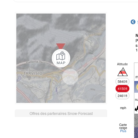
N
P
s
1
Altitude
m
5840
ft
4150
ft
2461
ft
n
mph
Offres des partenaires Snow-Forecast
Carte
neige
Plus