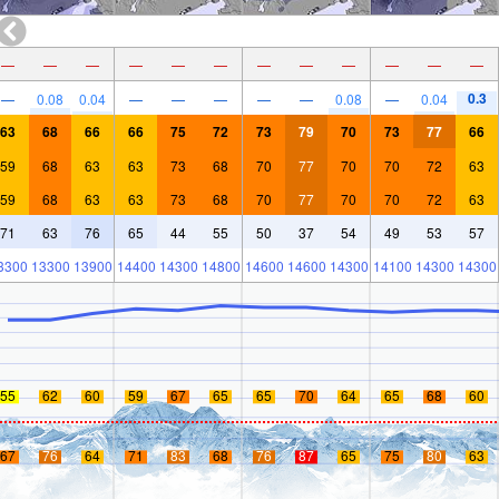
—
—
—
—
—
—
—
—
—
—
—
—
0.3
—
0.08
0.04
—
—
—
—
—
0.08
—
0.04
63
68
66
66
75
72
73
79
70
73
77
66
59
68
63
63
73
68
70
77
70
70
72
63
59
68
63
63
73
68
70
77
70
70
72
63
71
63
76
65
44
55
50
37
54
49
53
57
3300
13300
13900
14400
14300
14800
14600
14600
14300
14100
14300
14300
55
62
60
59
67
65
65
70
64
65
68
60
67
76
64
71
83
68
76
87
65
75
80
63