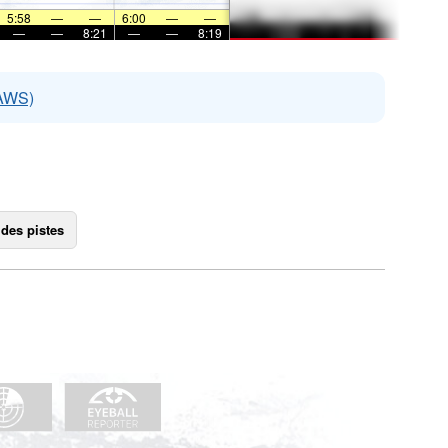
5:58
—
—
6:00
—
—
—
—
8:21
—
—
8:19
EAWS)
 des pistes