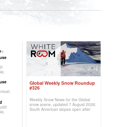
 :
use
ôt
le.
use
Global Weekly Snow Roundup
#326
entuel.
Weekly Snow News for the Global
d
snow scene, updated 7 August 2026:
utôt
South American slopes open after
le.
huge snowfalls, New Zealand posts
best conditions of season so far,
Australian areas open most terrain of