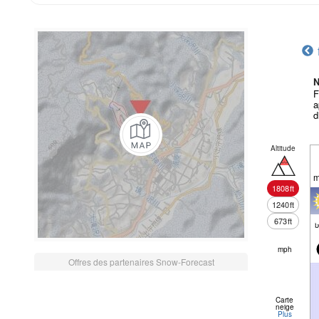
N
F
a
d
Altitude
m
1808
ft
1240
ft
673
ft
mph
Offres des partenaires Snow-Forecast
Carte
neige
Plus