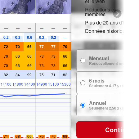
et le web
Réductions exclusives p
membres
Plus de 20 ans d'histori
—
—
—
—
—
—
Données historiques de
0.2
0.2
0.6
0.2
0.2
—
72
70
66
77
77
70
70
66
66
73
73
66
Mensuel
Renouvellement mensuel
70
66
66
73
73
66
82
84
99
75
71
82
6 mois
14100
14800
14400
14900
15100
15300
Seulement 4.17 $ / mois
Annuel
Seulement 2.50 $ / mois
Continuer
71
68
66
75
75
68