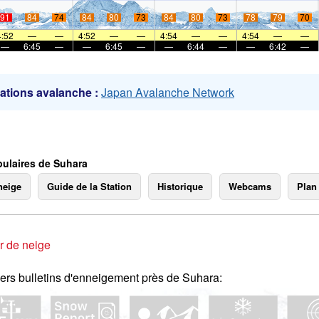
91
84
74
84
80
73
84
80
73
78
79
70
mer
4:52
—
—
4:52
—
—
4:54
—
—
4:54
—
—
—
6:45
—
—
6:45
—
—
6:44
—
—
6:42
—
ations avalanche :
Japan Avalanche Network
ulaires de Suhara
neige
Guide de la Station
Historique
Webcams
Plan
r de neige
ers bulletins d'enneigement près de Suhara: