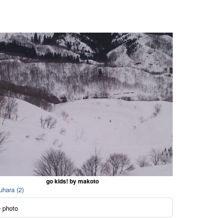
go kids! by makoto
uhara (2)
 photo