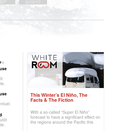
 :
use
ôt
le.
use
This Winter’s El Niño, The
Facts & The Fiction
entuel.
With a so-called “Super El Niño”
d
forecast to have a significant effect on
utôt
the regions around the Pacific this
le.
winter, the question skiers are asking