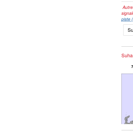
Autre
signal
piste 
Su
Suhar
7