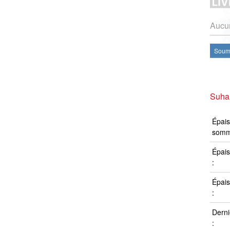
Aucun
Soume
Suha
Épais
somm
Épais
:
Épais
:
Derni
: