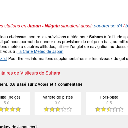
s stations en
Japan - Niigata
signalent aussi:
poudreuse (0)
/
b
bleau ci-dessus montre les prévisions météo pour
Suhara
à l'altitude 
tiqué nous permet de donner des prévisions de neige en bas, au milieu
ions météo à d'autres altitudes, utiliser l'onglet de navigation au-de
ez-vous à
, la Carte Météo de Japan
.
z ici
Pour lire les informations supplémentaires sur les niveaux de ge
aires de Visiteurs de Suhara
ment:
3.6
Basé sur
2
votes et
1
commentaire
ilité (neige)
Variété de pistes
Hors-piste
5.0
3.0
2.5
onkey
de Japan écrit: