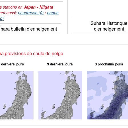
s stations en
Japan - Niigata
ent aussi:
poudreuse (0)
/
bonne
(0)
Suhara Historique
hara bulletin d'enneigement
d'enneigement
a prévisions de chute de neige
 derniers jours
3 derniers jours
3 prochains jours