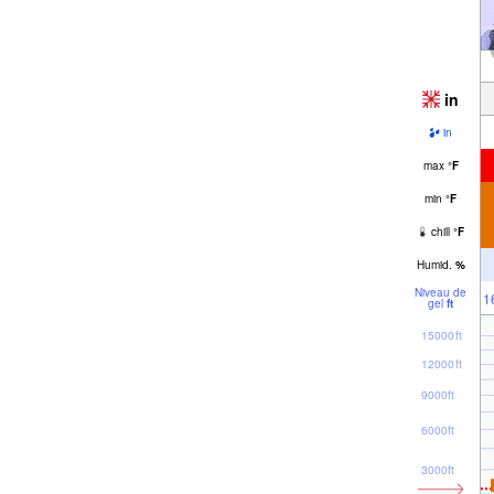
in
in
max
°
F
min
°
F
chill
°
F
Humid.
%
Niveau de
1
gel
ft
15000ft
12000ft
9000ft
6000ft
3000ft