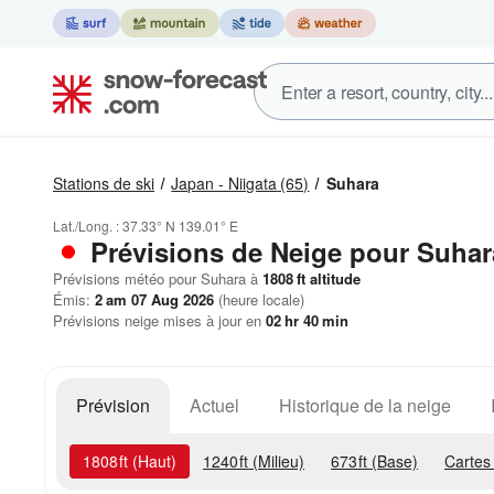
Stations de ski
Japan - Niigata
(65)
Suhara
Lat./Long. :
37.33° N
139.01° E
Prévisions de Neige
pour Suhar
Prévisions météo pour Suhara à
1808
ft
altitude
Émis:
2 am 07 Aug 2026
(heure locale)
Prévisions neige mises à jour en
02
hr
40
min
Prévision
Actuel
Historique de la neige
1808
ft
(Haut)
1240
ft
(Milieu)
673
ft
(Base)
Cartes