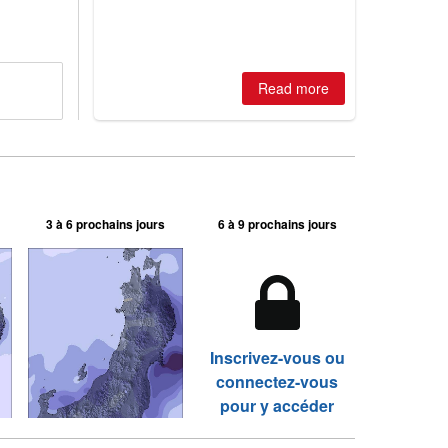
is simple: book now or wait, and
where are the best odds?
Read more
3 à 6 prochains jours
6 à 9 prochains jours
Inscrivez-vous ou
connectez-vous
pour y accéder