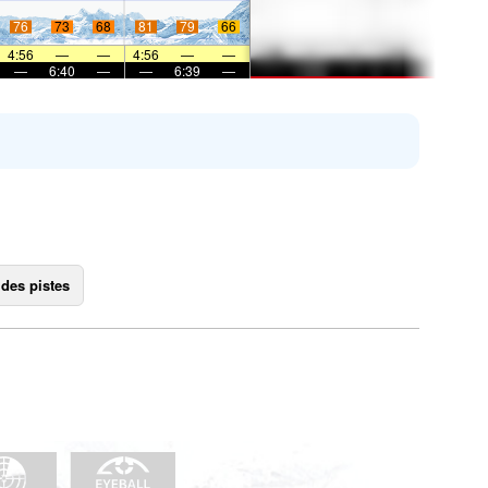
76
73
68
81
79
66
4:56
—
—
4:56
—
—
—
6:40
—
—
6:39
—
 des pistes