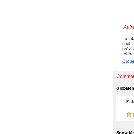
Autre
Le ta
sophis
prévis
référ
Clique
Comment
Globale
Fiab
Snow M