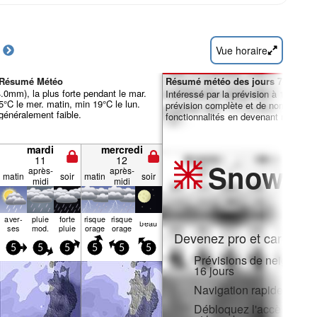
Vue horaire
 Résumé Météo
Résumé météo des jours 7-16 :
44.0mm), la plus forte pendant le mar.
Intéressé par la prévision à 16 jours
°C le mer. matin, min 19°C le lun.
prévision complète et de nombreuse
 généralement faible.
fonctionnalités en devenant membre 
mardi
mercredi
11
12
Snow
Pr
après-
après-
matin
soir
matin
soir
midi
midi
aver­
pluie
forte
risque
risque
beau
ses
mod.
pluie
orage
orage
Devenez pro et carve en:
5
5
5
5
5
5
Prévisions de neige hora
16 jours
Navigation rapide sans p
Débloquez l'accès compl