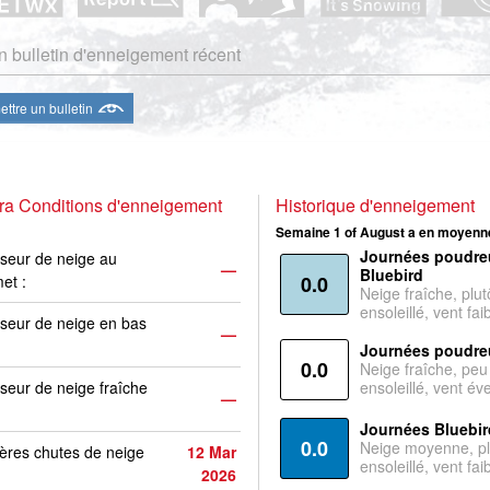
 bulletin d'enneigement récent
ttre un bulletin
ra Conditions d'enneigement
Historique d'enneigement
Semaine 1 of August a en moyenne
Journées poudre
seur de neige au
—
Bluebird
et :
0.0
Neige fraîche, plut
ensoleillé, vent faib
seur de neige en bas
—
Journées poudre
0.0
Neige fraîche, peu
seur de neige fraîche
ensoleillé, vent év
—
Journées Bluebir
0.0
Neige moyenne, pl
ères chutes de neige
12 Mar
ensoleillé, vent faib
2026