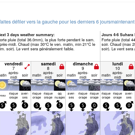
faites défiler vers la gauche pour les derniers 6 jours
maintenant
ext 3 days weather summary:
Jours 4-6 Suhara
orte pluie (total 36.0mm), la plus forte pendant le sam.
Forte pluie (total 
près-midi. Chaud (max 30°C le ven. matin, min 21°C le
soir. Chaud (max 25
im. soir). Le vent sera généralement faible.
soir). Le vent sera
vendredi
samedi
dimanche
lundi
7
8
9
10
après-
après-
après-
après-
atin
soir
matin
soir
matin
soir
matin
soir
midi
midi
midi
midi
risque
aver­
risque
risque
qq
aver­
risque
risque
risque
risque
aver­
beau
orage
ses
orage
orage
nuages
ses
orage
orage
orage
orage
ses
5
5
5
5
5
5
5
5
0
5
5
0