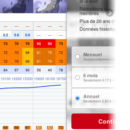
et le web
Réductions exclusives p
membres
Plus de 20 ans d'histori
—
—
—
—
—
—
Données historiques de
0.2
0.6
0.6
—
—
—
73
70
70
90
90
73
72
70
66
81
79
72
Mensuel
Renouvellement mensuel
72
70
66
81
79
72
84
97
90
56
40
78
6 mois
15100
15300
15300
15600
16100
16700
Seulement 4.17 $ / mois
Annuel
Seulement 2.50 $ / mois
Continuer
69
68
67
80
82
72