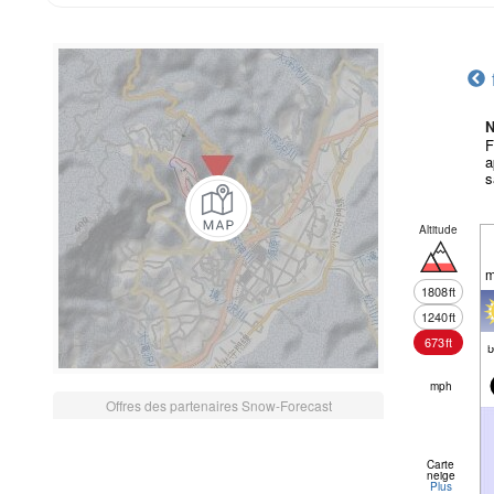
N
F
a
s
Altitude
m
1808
ft
1240
ft
673
ft
mph
Offres des partenaires Snow-Forecast
Carte
neige
Plus