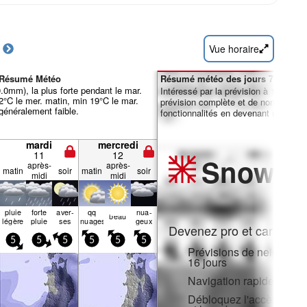
Vue horaire
 Résumé Météo
Résumé météo des jours 7-16 :
40.0mm), la plus forte pendant le mar.
Intéressé par la prévision à 16 jours
2°C le mer. matin, min 19°C le mar.
prévision complète et de nombreuse
 généralement faible.
fonctionnalités en devenant membre 
mardi
mercredi
11
12
Snow
Pr
après-
après-
matin
soir
matin
soir
midi
midi
pluie
forte
aver­
qq
nua­
beau
légère
pluie
ses
nuages
geux
Devenez pro et carve en:
5
5
5
5
5
5
Prévisions de neige hora
16 jours
Navigation rapide sans p
Débloquez l'accès compl