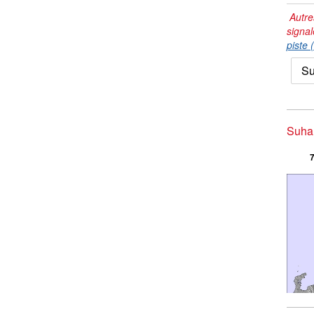
Autre
signal
piste 
Su
Suhar
7