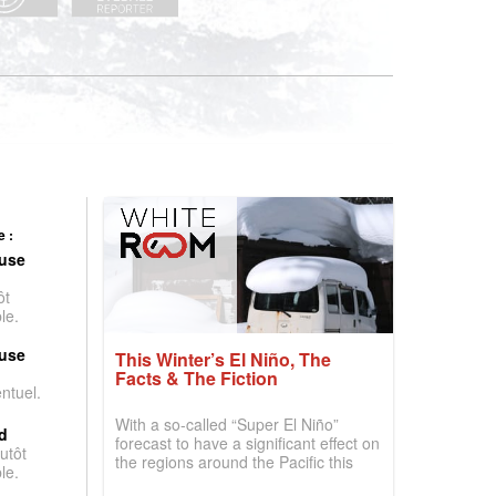
 :
use
ôt
le.
use
This Winter’s El Niño, The
Facts & The Fiction
entuel.
With a so-called “Super El Niño”
d
forecast to have a significant effect on
utôt
the regions around the Pacific this
le.
winter, the question skiers are asking