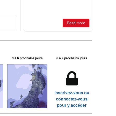
is simple: book now or wait, and
where are the best odds?
Read more
3 à 6 prochains jours
6 à 9 prochains jours
Inscrivez-vous ou
connectez-vous
pour y accéder