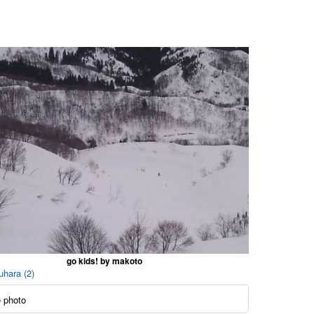
go kids! by makoto
uhara (2)
 photo