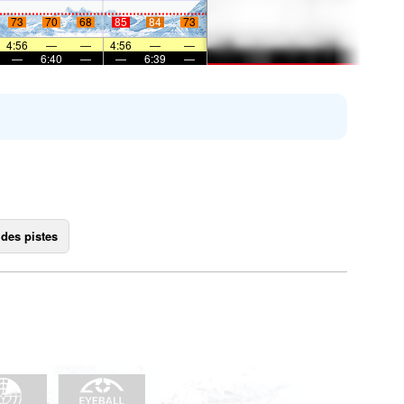
73
70
68
85
84
73
4:56
—
—
4:56
—
—
—
6:40
—
—
6:39
—
 des pistes