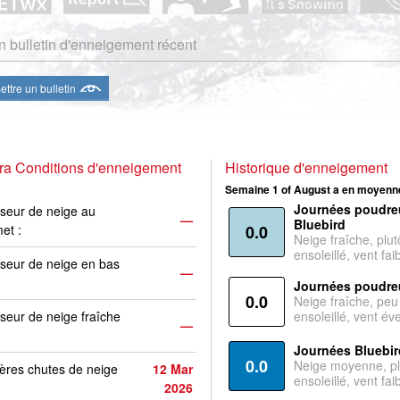
 bulletin d'enneigement récent
ttre un bulletin
ra Conditions d'enneigement
Historique d'enneigement
Semaine 1 of August a en moyenne
Journées poudre
seur de neige au
—
Bluebird
et :
0.0
Neige fraîche, plut
ensoleillé, vent faib
seur de neige en bas
—
Journées poudre
0.0
Neige fraîche, peu
seur de neige fraîche
ensoleillé, vent év
—
Journées Bluebir
0.0
Neige moyenne, pl
ères chutes de neige
12 Mar
ensoleillé, vent faib
2026