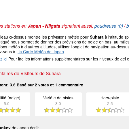
s stations en
Japan - Niigata
signalent aussi:
poudreuse (0)
/
b
bleau ci-dessus montre les prévisions météo pour
Suhara
à l'altitude 
tiqué nous permet de donner des prévisions de neige en bas, au milieu
ions météo à d'autres altitudes, utiliser l'onglet de navigation au-de
ez-vous à
, la Carte Météo de Japan
.
z ici
Pour lire les informations supplémentaires sur les niveaux de ge
aires de Visiteurs de Suhara
ment:
3.6
Basé sur
2
votes et
1
commentaire
ilité (neige)
Variété de pistes
Hors-piste
5.0
3.0
2.5
onkey
de Japan écrit: