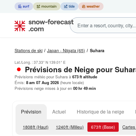
Stations de ski
Japan - Niigata
(65)
Suhara
Lat./Long. :
37.33° N
139.01° E
Prévisions de Neige
pour Suhar
Prévisions météo pour Suhara à
673
ft
altitude
Émis:
8 am 07 Aug 2026
(heure locale)
Prévisions neige mises à jour en
00
hr
49
min
Prévision
Actuel
Historique de la neige
1808
ft
(Haut)
1240
ft
(Milieu)
673
ft
(Base)
Cartes