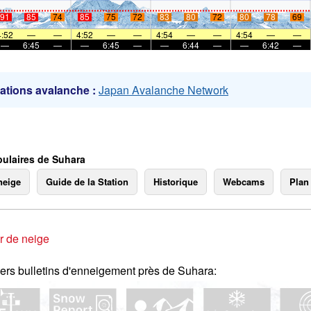
91
85
74
85
75
72
83
80
72
80
78
69
mer
4:52
—
—
4:52
—
—
4:54
—
—
4:54
—
—
—
6:45
—
—
6:45
—
—
6:44
—
—
6:42
—
ations avalanche :
Japan Avalanche Network
ulaires de Suhara
neige
Guide de la Station
Historique
Webcams
Plan
r de neige
ers bulletins d'enneigement près de Suhara: