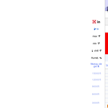
in
in
max
°
F
min
°
F
chill
°
F
Humid.
%
Niveau de
1
gel
ft
15000ft
12000ft
9000ft
6000ft
3000ft