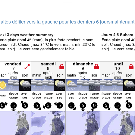
faites défiler vers la gauche pour les derniers 6 jours
maintenant
ext 3 days weather summary:
Jours 4-6 Suhara
orte pluie (total 45.0mm), la plus forte pendant le sam.
Forte pluie (total 
près-midi. Chaud (max 34°C le ven. matin, min 22°C le
soir. Chaud (max 3
am. soir). Le vent sera généralement faible.
soir). Le vent sera
vendredi
samedi
dimanche
lundi
7
8
9
10
après-
après-
après-
après-
atin
soir
matin
soir
matin
soir
matin
soir
midi
midi
midi
midi
risque
aver­
risque
risque
aver­
aver­
risque
risque
risque
risque
aver­
beau
orage
ses
orage
orage
ses
ses
orage
orage
orage
orage
ses
0
5
5
5
5
5
5
5
0
5
5
5