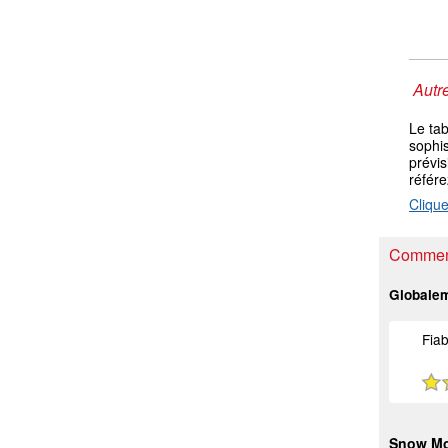
Autre
Le ta
sophis
prévis
référ
Clique
Comment
Globale
Fiab
Snow M