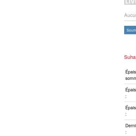
Aucun
Soume
Suha
Épais
somm
Épais
:
Épais
:
Derni
: