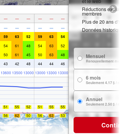
et le web
Réductions exclusives p
membres
—
—
—
—
—
—
Plus de 20 ans d'histori
—
—
—
—
—
—
Données historiques de
59
63
52
59
63
54
54
61
48
54
63
52
50
61
45
50
63
48
Mensuel
Renouvellement mensuel
43
42
48
44
44
46
13600
13500
13000
13000
13300
13300
6 mois
Seulement 4.17 $ / mois
Annuel
Seulement 2.50 $ / mois
51
55
52
51
55
55
56
62
50
56
63
53
Continuer