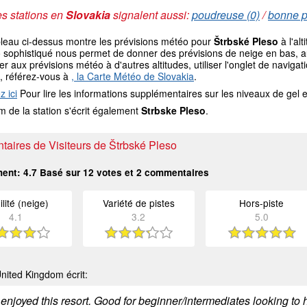
s stations en
Slovakia
signalent aussi:
poudreuse (0)
/
bonne pi
bleau ci-dessus montre les prévisions météo pour
Štrbské Pleso
à l'al
sophistiqué nous permet de donner des prévisions de neige en bas, au 
r aux prévisions météo à d'autres altitudes, utiliser l'onglet de navi
, référez-vous à
, la Carte Météo de Slovakia
.
z ici
Pour lire les informations supplémentaires sur les niveaux de ge
 de la station s'écrit également
Strbske Pleso
.
aires de Visiteurs de Štrbské Pleso
ment:
4.7
Basé sur
12
votes et
2
commentaires
ilité (neige)
Variété de pistes
Hors-piste
4.1
3.2
5.0
nited Kingdom écrit:
enjoyed this resort. Good for beginner/intermediates looking to 