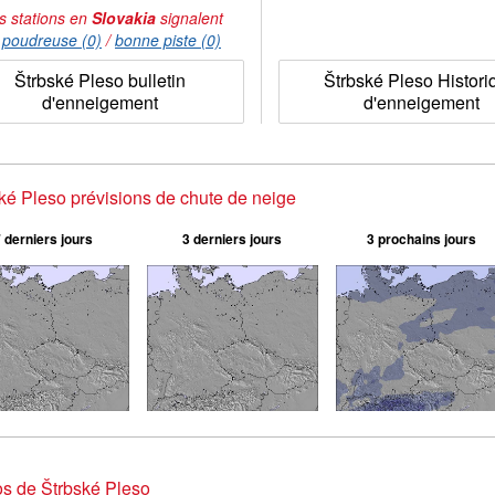
s stations en
Slovakia
signalent
:
poudreuse (0)
/
bonne piste (0)
Štrbské Pleso bulletin
Štrbské Pleso Histori
d'enneigement
d'enneigement
ké Pleso prévisions de chute de neige
 derniers jours
3 derniers jours
3 prochains jours
s de Štrbské Pleso