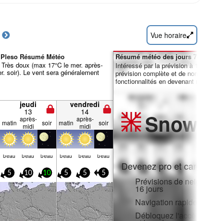
Vue horaire
é Pleso Résumé Météo
Résumé météo des jours 7-16 :
Très doux (max 17°C le mer. après-
Intéressé par la prévision à 16 jours
r. soir). Le vent sera généralement
prévision complète et de nombreuse
fonctionnalités en devenant membre 
jeudi
vendredi
13
14
Snow
Pr
après-
après-
matin
soir
matin
soir
midi
midi
beau
beau
beau
beau
beau
beau
Devenez pro et carve en:
5
10
10
5
5
5
Prévisions de neige hora
16 jours
Navigation rapide sans p
Débloquez l'accès compl