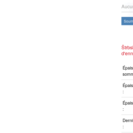
Aucun
Soume
Štrbs
d'en
Épais
somm
Épais
:
Épais
:
Derni
: