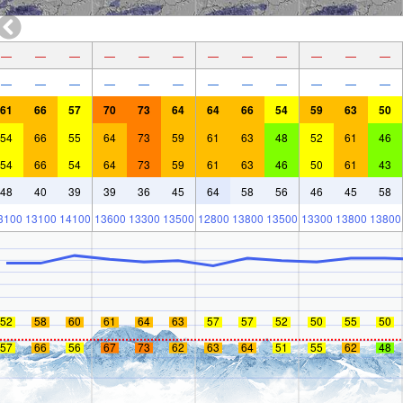
—
—
—
—
—
—
—
—
—
—
—
—
—
—
—
—
—
—
—
—
—
—
—
—
61
66
57
70
73
64
64
66
54
59
63
50
54
66
55
64
73
59
61
63
48
52
61
46
54
66
54
64
73
59
61
63
46
50
61
43
48
40
39
39
36
45
64
58
56
46
45
58
3100
13100
14100
13600
13300
13500
12800
13800
13500
13300
13800
13800
52
58
60
61
64
63
57
57
52
50
55
50
57
66
56
67
73
62
63
64
51
55
62
48