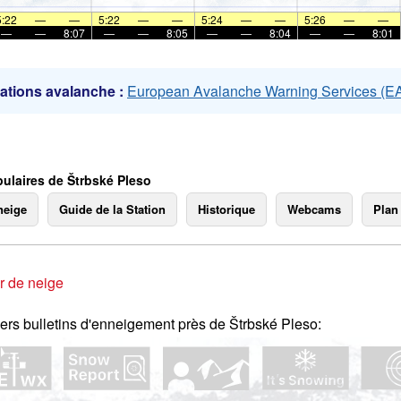
mer
5:22
—
—
5:22
—
—
5:24
—
—
5:26
—
—
—
—
8:07
—
—
8:05
—
—
8:04
—
—
8:01
ations avalanche :
European Avalanche Warning Services (
ulaires de Štrbské Pleso
neige
Guide de la Station
Historique
Webcams
Plan
r de neige
ers bulletins d'enneigement près de Štrbské Pleso: