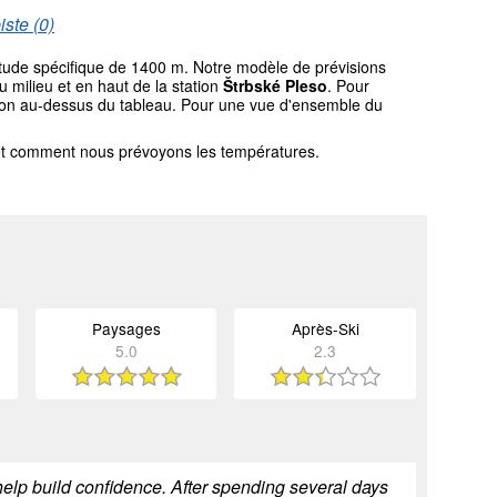
ste (0)
titude spécifique de 1400 m. Notre modèle de prévisions
milieu et en haut de la station
Štrbské Pleso
. Pour
gation au-dessus du tableau. Pour une vue d'ensemble du
l et comment nous prévoyons les températures.
Paysages
Après-Ski
5.0
2.3
help build confidence. After spending several days