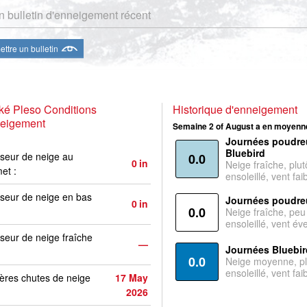
 bulletin d'enneigement récent
ttre un bulletin
ké Pleso Conditions
Historique d'enneigement
neigement
Semaine 2 of August a en moyenne
Journées poudre
Bluebird
seur de neige au
0.0
0
in
Neige fraîche, plut
et :
ensoleillé, vent faib
seur de neige en bas
Journées poudre
0
in
0.0
Neige fraîche, peu
ensoleillé, vent év
seur de neige fraîche
—
Journées Bluebir
0.0
Neige moyenne, pl
ensoleillé, vent faib
ères chutes de neige
17 May
2026