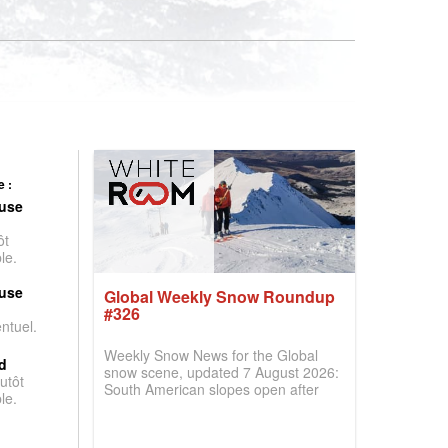
 :
use
ôt
le.
use
Global Weekly Snow Roundup
#326
entuel.
Weekly Snow News for the Global
d
snow scene, updated 7 August 2026:
utôt
South American slopes open after
le.
huge snowfalls, New Zealand posts
best conditions of season so far,
Australian areas open most terrain of