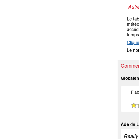
Autre
Le ta
météo 
accéde
temps
Clique
Le nom
Comment
Globale
Fiab
Ade
de U
Really 