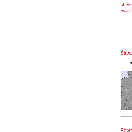
Autre
aussi
Štrbs
7
Photo