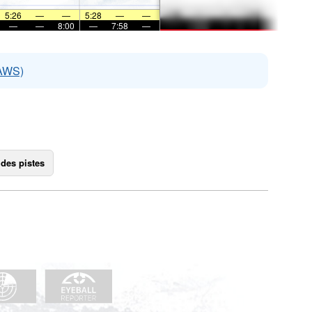
5:26
—
—
5:28
—
—
—
—
8:00
—
7:58
—
EAWS)
 des pistes