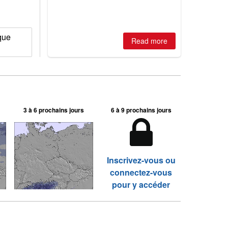
2026, northern hemisphere down to
two outdoor areas still open.
que
Read more
3 à 6 prochains jours
6 à 9 prochains jours
Inscrivez-vous ou
connectez-vous
pour y accéder