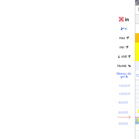
in
in
max
°
F
min
°
F
chill
°
F
Humid.
%
Niveau de
1
gel
ft
15000ft
12000ft
9000ft
6000ft
3000ft