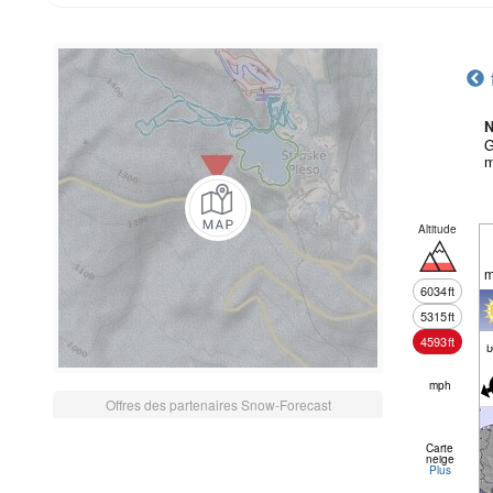
N
G
m
Altitude
m
6034
ft
5315
ft
4593
ft
mph
Offres des partenaires Snow-Forecast
Carte
neige
Plus