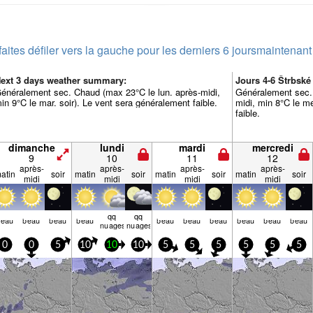
faites défiler vers la gauche pour les derniers 6 jours
maintenant
ext 3 days weather summary:
Jours 4-6 Štrbsk
énéralement sec. Chaud (max 23°C le lun. après-midi,
Généralement sec. 
in 9°C le mar. soir). Le vent sera généralement faible.
midi, min 8°C le me
faible.
dimanche
lundi
mardi
mercredi
9
10
11
12
après-
après-
après-
après-
atin
soir
matin
soir
matin
soir
matin
soir
midi
midi
midi
midi
qq
qq
beau
beau
beau
beau
beau
beau
beau
beau
beau
beau
nuages
nuages
0
0
5
10
10
10
5
5
5
5
5
5