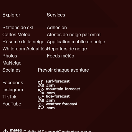
Explorer
Services
Stations de ski
Adhésion
Cartes Météo
Alertes de neige par email
Résumé de la neige
Application mobile de neige
Whiteroom Actualités
Reporters de neige
Photos
Feeds météo
MaNeige
Sociales
Prévoir chaque aventure
Facebook
Instagram
TikTok
YouTube
Publicité
Support
Contactez-nous