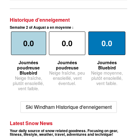
Historique d'enneigement
Semaine 2 of August a en moyenne :
0.0
0.0
0.0
Journées
Journées
Journées
poudreuse
poudreuse
Bluebird
Bluebird
Neige fraîche, peu
Neige moyenne,
Neige fraîche,
ensoleillé, vent
plutôt ensoleillé,
plutôt ensoleillé,
éventuel.
vent faible.
vent faible.
Ski Windham Historique d'enneigement