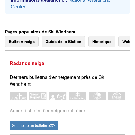
Center
Pages populaires de Ski Windham
Bulletin neige
Guide de la Station
Historique
Webc
Radar de neige
Derniers bulletins d'enneigement près de Ski
Windham:
Aucun bulletin d'enneigement récent
Soumettre un bulletin