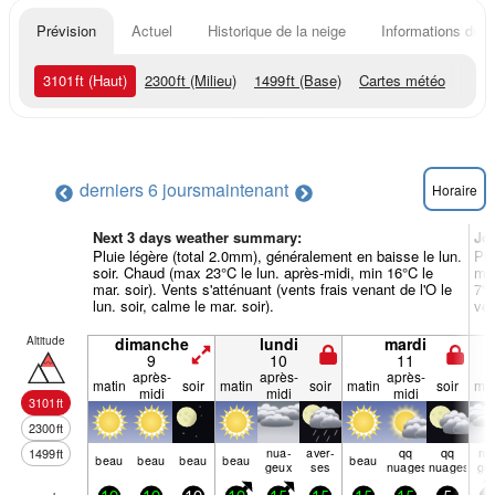
Prévision
Actuel
Historique de la neige
Informations du r
3101
ft
(Haut)
2300
ft
(Milieu)
1499
ft
(Base)
Cartes météo
derniers 6 jours
maintenant
Horaire
Next 3 days weather summary:
Jo
Pluie légère (total 2.0mm), généralement en baisse le lun.
Plu
soir. Chaud (max 23°C le lun. après-midi, min 16°C le
mer
mar. soir). Vents s'atténuant (vents frais venant de l'O le
7°C
lun. soir, calme le mar. soir).
ven
Altitude
dimanche
lundi
mardi
9
10
11
après-
après-
après-
matin
soir
matin
soir
matin
soir
mat
midi
midi
midi
3101
ft
2300
ft
nua­
aver­
qq
qq
nu
1499
ft
beau
beau
beau
beau
beau
geux
ses
nuages
nuages
ge