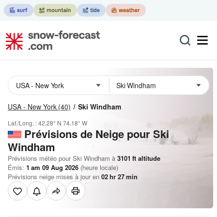
USA - New York
(40)
Ski Windham
Lat./Long. :
42.28° N
74.18° W
Prévisions de Neige
pour Ski
Windham
Prévisions météo pour Ski Windham à
3101
ft
altitude
Émis:
1 am 09 Aug 2026
(heure locale)
Prévisions neige mises à jour en
02
hr
27
min