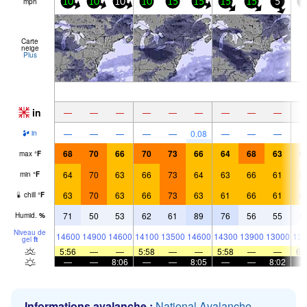
mph
10
10
10
10
15
15
15
15
5
5
Carte
neige
Plus
in
—
—
—
—
—
—
—
—
—
—
—
—
—
—
0.08
—
—
—
in
68
70
66
70
73
66
64
68
63
6
max
°
F
64
70
63
66
73
64
63
66
61
6
min
°
F
63
70
63
66
73
63
61
66
61
6
chill
°
F
71
50
53
62
61
89
76
56
55
5
Humid.
%
Niveau de
14600
14900
14600
14100
13500
14600
14300
13900
13000
128
gel
ft
5:56
—
—
5:58
—
—
5:58
—
—
6:
—
—
8:06
—
—
8:05
—
—
8:02
Informations avalanche :
National Avalanche