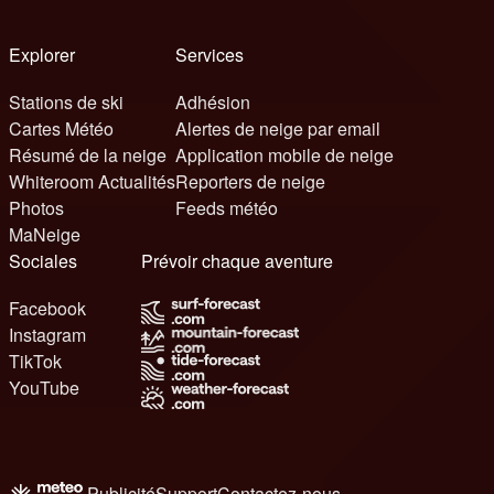
Explorer
Services
Stations de ski
Adhésion
Cartes Météo
Alertes de neige par email
Résumé de la neige
Application mobile de neige
Whiteroom Actualités
Reporters de neige
Photos
Feeds météo
MaNeige
Sociales
Prévoir chaque aventure
Facebook
Instagram
TikTok
YouTube
Publicité
Support
Contactez-nous