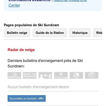
Center
Pages populaires de Ski Sundown
Bulletin neige
Guide de la Station
Historique
Webc
Radar de neige
Derniers bulletins d'enneigement près de Ski
Sundown:
Aucun bulletin d'enneigement récent
Soumettre un bulletin