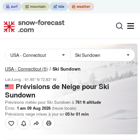
USA - Connecticut
(5)
Ski Sundown
Lat./Long. :
41.90° N
72.83° W
Prévisions de Neige
pour Ski
Sundown
Prévisions météo pour Ski Sundown à
761
ft
altitude
Émis:
1 am 09 Aug 2026
(heure locale)
Prévisions neige mises à jour en
05
hr
01
min