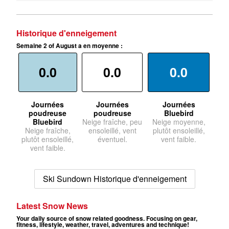
Historique d'enneigement
Semaine 2 of August a en moyenne :
0.0
0.0
0.0
Journées
Journées
Journées
poudreuse
poudreuse
Bluebird
Bluebird
Neige fraîche, peu
Neige moyenne,
Neige fraîche,
ensoleillé, vent
plutôt ensoleillé,
plutôt ensoleillé,
éventuel.
vent faible.
vent faible.
Ski Sundown Historique d'enneigement