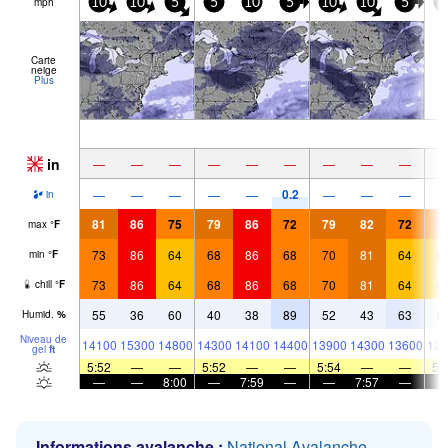
mph
10
10
5
5
10
5
10
10
5
5
Carte
neige
Plus
in
—
—
—
—
—
—
—
—
—
0.2
—
—
—
—
—
—
—
—
in
81
86
75
79
86
72
79
82
72
7
max
°
F
73
86
64
68
86
68
70
81
64
6
min
°
F
73
86
64
68
86
68
70
81
64
6
chill
°
F
55
36
60
40
38
89
52
43
63
6
Humid.
%
Niveau de
14100
15300
14800
14300
14100
14400
13900
14300
13600
125
gel
ft
5:52
—
—
5:52
—
—
5:54
—
—
5:
—
—
8:00
—
7:59
—
—
7:57
—
Informations avalanche :
National Avalanche