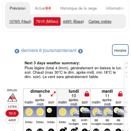
Prévision
Actuel
Historique de la neige
Informations d
1076
ft
(Haut)
761
ft
(Milieu)
449
ft
(Base)
Cartes météo
derniers 6 jours
maintenant
Horaire
Next 3 days weather summary:
Jo
Pluie légère (total 4.0mm), généralement en baisse le lun.
Plu
soir. Chaud (max 30°C le dim. après-midi, min 18°C le
mer
dim. soir). Le vent sera généralement faible.
13°
Altitude
dimanche
lundi
mardi
9
10
11
après-
après-
après-
matin
soir
matin
soir
matin
soir
mat
midi
midi
midi
1076
ft
761
ft
qq
aver­
qq
qq
qq
nu
449
ft
beau
beau
beau
beau
nuages
ses
nuages
nuages
nuages
ge