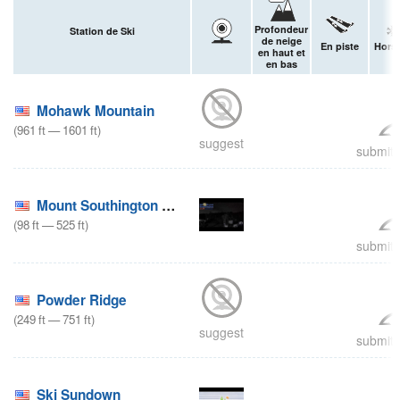
Profondeur
Station de Ski
de neige
En piste
Hors-
en haut et
en bas
Mohawk Mountain
(
961
ft
—
1601
ft
)
suggest
submit 
Mount Southington Ski Area
(
98
ft
—
525
ft
)
submit 
Powder Ridge
(
249
ft
—
751
ft
)
suggest
submit 
Ski Sundown