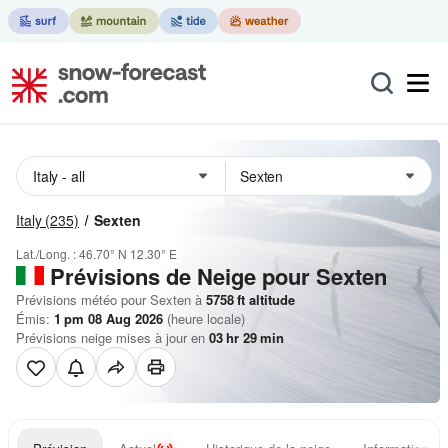
Italy
(235)
Sexten
Lat./Long. :
46.70° N
12.30° E
Prévisions de Neige
pour Sexten
Prévisions météo pour Sexten à
5758
ft
altitude
Émis:
1 pm 08 Aug 2026
(heure locale)
Prévisions neige mises à jour en
03
hr
29
min