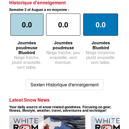
Historique d'enneigement
Semaine 2 of August a en moyenne :
0.0
0.0
0.0
Journées
Journées
Journées
poudreuse
poudreuse
Bluebird
Bluebird
Neige fraîche, peu
Neige moyenne,
Neige fraîche,
ensoleillé, vent
plutôt ensoleillé,
plutôt ensoleillé,
éventuel.
vent faible.
vent faible.
Sexten Historique d'enneigement