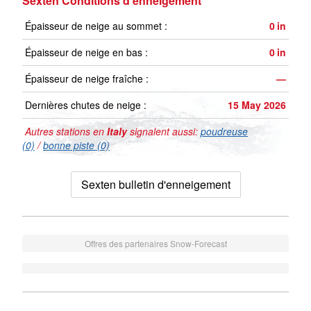
Sexten Conditions d'enneigement
Épaisseur de neige au sommet :
0
in
Épaisseur de neige en bas :
0
in
Épaisseur de neige fraîche :
—
Dernières chutes de neige :
15 May 2026
Autres stations en
Italy
signalent aussi:
poudreuse
(0)
/
bonne piste (0)
Sexten bulletin d'enneigement
Offres des partenaires Snow-Forecast