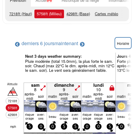
Prévision
Actuel
Historique de la neige
Informations d
7218
ft
(Haut)
5758
ft
(Milieu)
4298
ft
(Base)
Cartes météo
derniers 6 jours
maintenant
Horaire
Next 3 days weather summary:
Jours 4-
Pluie modérée (total 15.0mm), la plus forte le sam.
Forte plui
soir. Chaud (max 22°C le dim. après-midi, min 12°C
après-mid
le sam. soir). Le vent sera généralement faible.
13°C le ma
Altitude
sam
dimanche
lundi
mar
8
9
10
1
après-
après-
après-
apr
soir
matin
soir
matin
soir
matin
midi
midi
midi
mi
7218
ft
5758
ft
risque
aver­
risque
aver­
risque
risque
aver­
ris
4298
ft
beau
beau
orage
ses
orage
ses
orage
orage
ses
ora
mph
5
0
0
5
5
0
0
5
0
5