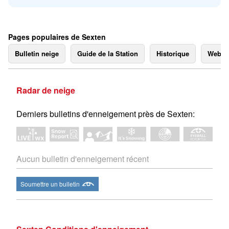
Pages populaires de Sexten
Bulletin neige
Guide de la Station
Historique
Webc
Radar de neige
Derniers bulletins d'enneigement près de Sexten:
Aucun bulletin d'enneigement récent
Soumettre un bulletin