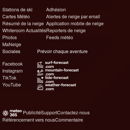
Stations de ski
Adhésion
Cartes Météo
Alertes de neige par email
Résumé de la neige
Application mobile de neige
Whiteroom Actualités
Reporters de neige
Photos
Feeds météo
MaNeige
Sociales
Prévoir chaque aventure
Facebook
Instagram
TikTok
YouTube
Publicité
Support
Contactez-nous
Référencement vers nous
Commentaire