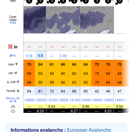
mph
5
5
5
5
5
5
5
5
0
5
Carte
neige
Plus
in
—
—
—
—
—
—
—
—
—
0.8
0.08
—
0.08
—
—
—
—
—
in
70
64
61
66
64
64
72
70
70
7
max
°
F
68
59
59
66
63
63
70
68
68
7
min
°
F
68
59
59
66
63
63
70
68
68
7
chill
°
F
54
81
72
64
68
60
42
46
47
3
Humid.
%
Niveau de
13800
13000
13100
13500
14100
14400
14600
14600
14400
144
gel
ft
—
—
5:54
—
—
5:56
—
—
5:56
—
8:29
—
—
8:27
—
—
8:25
—
Informations avalanche :
European Avalanche