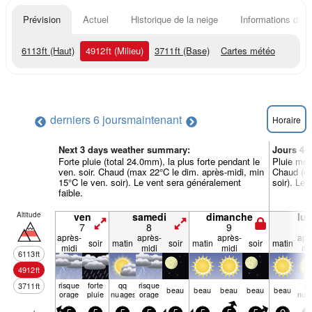
Prévision
Actuel
Historique de la neige
Informations du r
6113
ft
(Haut)
4912
ft
(Milieu)
3711
ft
(Base)
Cartes météo
derniers 6 jours
maintenant
Horaire
Next 3 days weather summary:
Jours 4-
Forte pluie (total 24.0mm), la plus forte pendant le
Pluie modé
ven. soir. Chaud (max 22°C le dim. après-midi, min
Chaud (ma
15°C le ven. soir). Le vent sera généralement
soir). Le 
faible.
Altitude
ven
samedi
dimanche
lun
7
8
9
1
après-
après-
après-
apr
soir
matin
soir
matin
soir
matin
midi
midi
midi
mi
6113
ft
4912
ft
risque
forte
qq
risque
q
3711
ft
beau
beau
beau
beau
beau
orage
pluie
nuages
orage
nua