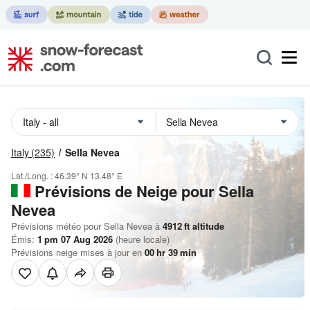
Italy
(235)
Sella Nevea
Lat./Long. :
46.39° N
13.48° E
Prévisions de Neige
pour Sella
Nevea
Prévisions météo pour Sella Nevea à
4912
ft
altitude
Émis:
1 pm 07 Aug 2026
(heure locale)
Prévisions neige mises à jour en
00
hr
39
min