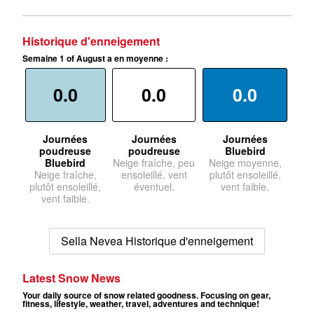
Historique d'enneigement
Semaine 1 of August a en moyenne :
0.0
0.0
0.0
Journées
Journées
Journées
poudreuse
poudreuse
Bluebird
Bluebird
Neige fraîche, peu
Neige moyenne,
Neige fraîche,
ensoleillé, vent
plutôt ensoleillé,
plutôt ensoleillé,
éventuel.
vent faible.
vent faible.
Sella Nevea Historique d'enneigement