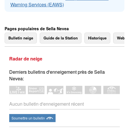
Warning Services (EAWS)
Pages populaires de Sella Nevea
Bulletin neige
Guide de la Station
Historique
Webc
Radar de neige
Derniers bulletins d'enneigement près de Sella
Nevea:
Aucun bulletin d'enneigement récent
Soumettre un bulletin