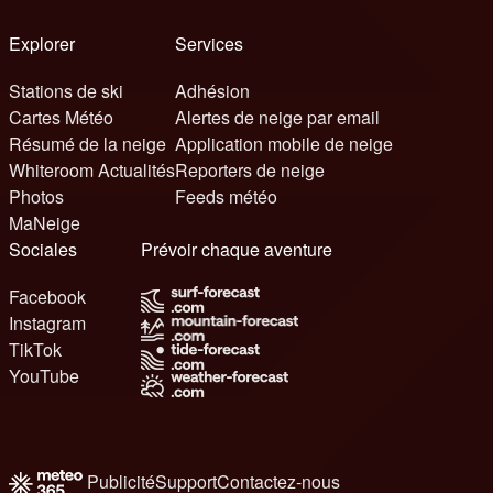
Explorer
Services
Stations de ski
Adhésion
Cartes Météo
Alertes de neige par email
Résumé de la neige
Application mobile de neige
Whiteroom Actualités
Reporters de neige
Photos
Feeds météo
MaNeige
Sociales
Prévoir chaque aventure
Facebook
Instagram
TikTok
YouTube
Publicité
Support
Contactez-nous