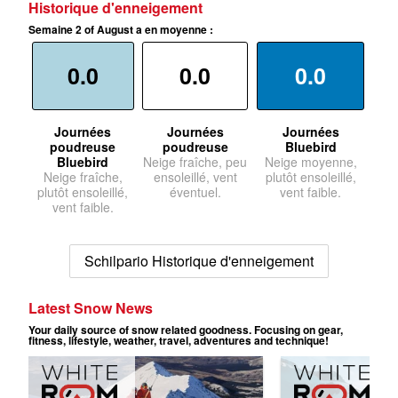
Historique d'enneigement
Semaine 2 of August a en moyenne :
0.0
0.0
0.0
Journées
Journées
Journées
poudreuse
poudreuse
Bluebird
Bluebird
Neige fraîche, peu
Neige moyenne,
Neige fraîche,
ensoleillé, vent
plutôt ensoleillé,
plutôt ensoleillé,
éventuel.
vent faible.
vent faible.
Schilpario Historique d'enneigement