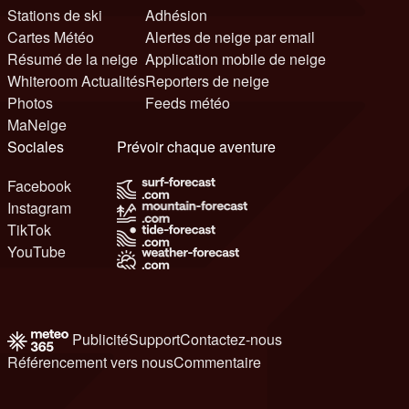
Stations de ski
Adhésion
Cartes Météo
Alertes de neige par email
Résumé de la neige
Application mobile de neige
Whiteroom Actualités
Reporters de neige
Photos
Feeds météo
MaNeige
Sociales
Prévoir chaque aventure
Facebook
Instagram
TikTok
YouTube
Publicité
Support
Contactez-nous
Référencement vers nous
Commentaire