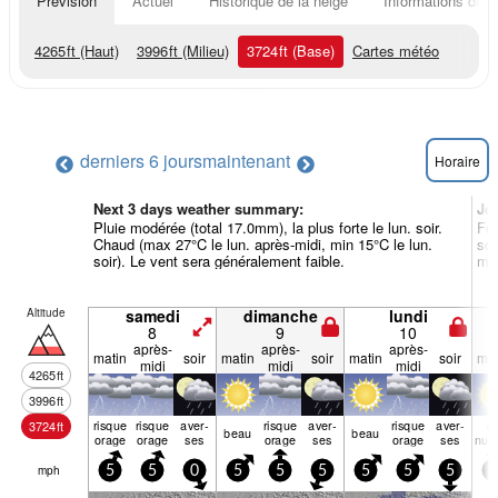
Prévision
Actuel
Historique de la neige
Informations du r
4265
ft
(Haut)
3996
ft
(Milieu)
3724
ft
(Base)
Cartes météo
derniers 6 jours
maintenant
Horaire
Next 3 days weather summary:
Jo
Pluie modérée (total 17.0mm), la plus forte le lun. soir.
For
Chaud (max 27°C le lun. après-midi, min 15°C le lun.
soi
soir). Le vent sera généralement faible.
mar
Altitude
samedi
dimanche
lundi
8
9
10
après-
après-
après-
matin
soir
matin
soir
matin
soir
mat
midi
midi
midi
4265
ft
3996
ft
risque
risque
aver­
risque
aver­
risque
aver­
q
3724
ft
beau
beau
orage
orage
ses
orage
ses
orage
ses
nua
mph
5
5
0
5
5
5
5
5
5
5