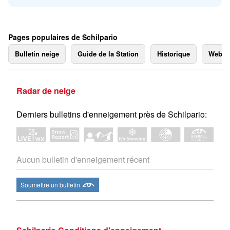
Pages populaires de Schilpario
Bulletin neige
Guide de la Station
Historique
Webc
Radar de neige
Derniers bulletins d'enneigement près de Schilpario:
Aucun bulletin d'enneigement récent
Soumettre un bulletin