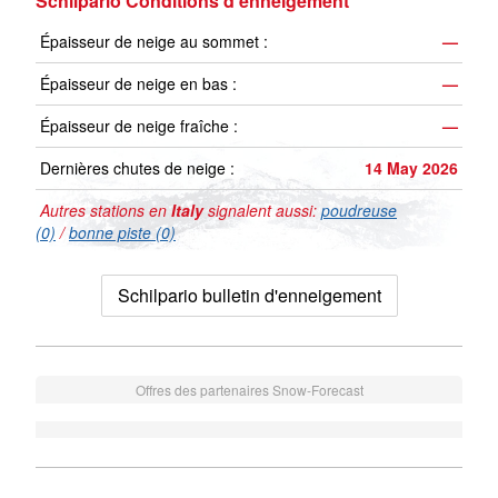
Schilpario Conditions d'enneigement
Épaisseur de neige au sommet :
—
Épaisseur de neige en bas :
—
Épaisseur de neige fraîche :
—
Dernières chutes de neige :
14 May 2026
Autres stations en
Italy
signalent aussi:
poudreuse
(0)
/
bonne piste (0)
Schilpario bulletin d'enneigement
Offres des partenaires Snow-Forecast