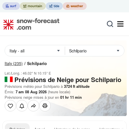
Italy
(235)
Schilpario
Lat./Long. :
46.02° N
10.15° E
Prévisions de Neige
pour Schilpario
Prévisions météo pour Schilpario à
3724
ft
altitude
Émis:
7 am 08 Aug 2026
(heure locale)
Prévisions neige mises à jour en
01
hr
11
min