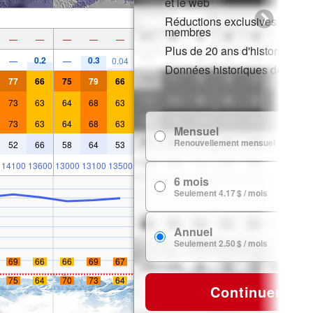
et le web
Réductions exclusives pour l
membres
—
—
—
—
—
Plus de 20 ans d'historique d
0.2
0.3
—
—
0.04
Données historiques de neig
77
66
75
79
66
73
63
64
68
63
73
63
64
68
63
Mensuel
7
Renouvellement mensuel
52
66
58
64
53
14100
13600
13000
13100
13500
6 mois
24
Seulement 4.17 $ / mois
Annuel
29
Seulement 2.50 $ / mois
69
66
66
69
67
75
64
70
73
64
Continuer