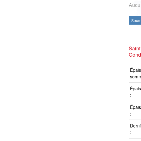
Aucun
Soume
Saint
Condi
Épais
somm
Épais
:
Épais
:
Derni
: