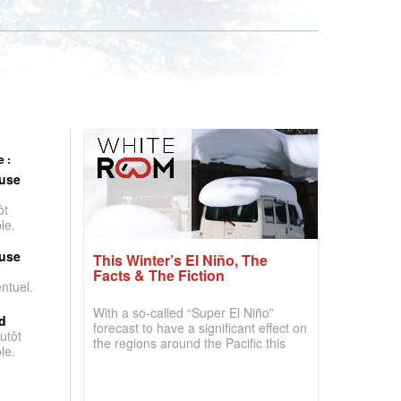
 :
use
ôt
le.
use
This Winter’s El Niño, The
Facts & The Fiction
entuel.
With a so-called “Super El Niño”
d
forecast to have a significant effect on
utôt
the regions around the Pacific this
le.
winter, the question skiers are asking
is simple: book now or wait, and
where are the best odds?