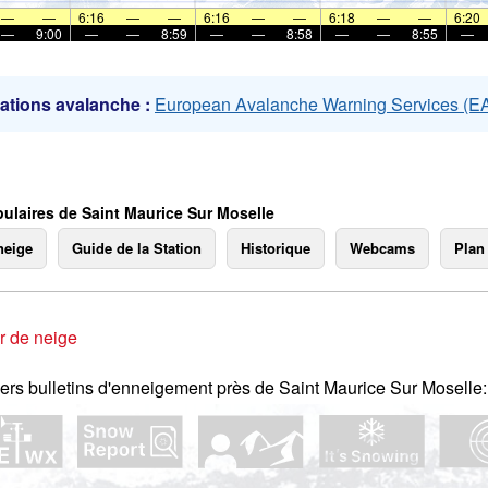
mer
—
—
6:16
—
—
6:16
—
—
6:18
—
—
6:20
—
9:00
—
—
8:59
—
—
8:58
—
—
8:55
—
ations avalanche :
European Avalanche Warning Services (
ulaires de Saint Maurice Sur Moselle
neige
Guide de la Station
Historique
Webcams
Plan
r de neige
ers bulletins d'enneigement près de Saint Maurice Sur Moselle: