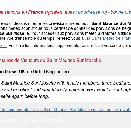
s stations en
France
signalent aussi:
poudreuse (0)
/
bonne pis
bleau ci-dessus montre les prévisions météo pour
Saint Maurice Sur M
ions météo sophistiqué nous permet de donner des prévisions de neige 
ce Sur Moselle
. Pour accéder aux prévisions météo à d'autres altitudes
une vue d'ensemble du temps, référez-vous à
, la Carte Météo de Fran
z ici
Pour lire les informations supplémentaires sur les niveaux de ge
aires de Visiteurs de Saint Maurice Sur Moselle
om Dorset UK.
de United Kingdom écrit:
d Saint Maurice Sur Moselle with family members; three beginne
esort excellent and staff friendly, catering very well for our begi
selle again before long.
autres commentaires de Saint Maurice Sur Moselle ou soumettez le vot
cette station
Écrire une critique