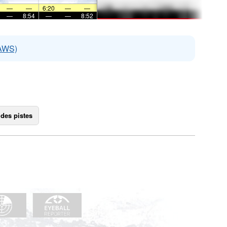
—
—
6:20
—
—
—
8:54
—
—
8:52
EAWS)
 des pistes