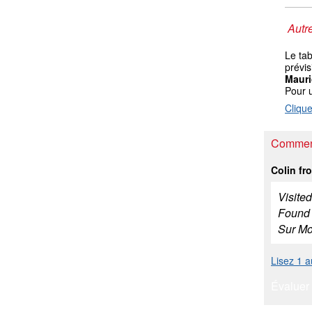
Autre
Le ta
prévis
Mauri
Pour 
Clique
Comment
Colin fr
Visite
Found r
Sur Mo
Lisez 1 
Évaluer 