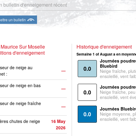
 bulletin d'enneigement récent
ttre un bulletin
 Maurice Sur Moselle
Historique d'enneigement
tions d'enneigement
Semaine 1 of August a en moyenne
Journées poudre
Bluebird
seur de neige au
0.0
—
Neige fraîche, plut
et :
ensoleillé, vent faib
seur de neige en bas
Journées poudre
—
0.0
Neige fraîche, peu
ensoleillé, vent év
seur de neige fraîche
—
Journées Bluebir
0.0
Neige moyenne, pl
ensoleillé, vent faib
ères chutes de neige
16 May
2026