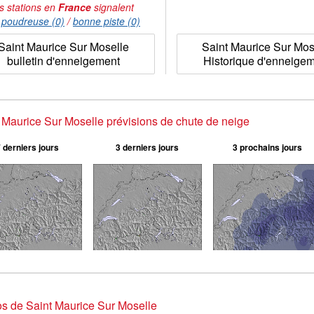
s stations en
France
signalent
:
poudreuse (0)
/
bonne piste (0)
Saint Maurice Sur Moselle
Saint Maurice Sur Mos
bulletin d'enneigement
Historique d'enneige
 Maurice Sur Moselle prévisions de chute de neige
 derniers jours
3 derniers jours
3 prochains jours
s de Saint Maurice Sur Moselle