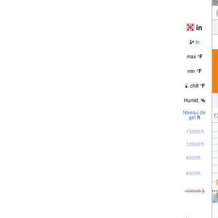
in
in
max
°
F
min
°
F
chill
°
F
Humid.
%
Niveau de
1
gel
ft
15000ft
12000ft
9000ft
6000ft
3000ft