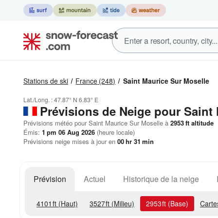
Stations de ski
France
(248)
Saint Maurice Sur Moselle
Lat./Long. :
47.87° N
6.83° E
Prévisions de Neige
pour Saint 
Prévisions météo pour Saint Maurice Sur Moselle à
2953
ft
altitude
Émis:
1 pm 06 Aug 2026
(heure locale)
Prévisions neige mises à jour en
00
hr
31
min
Prévision
Actuel
Historique de la neige
4101
ft
(Haut)
3527
ft
(Milieu)
2953
ft
(Base)
Carte