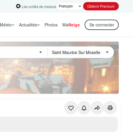
Obtenir Premium
Les unités de mesure
Météo
Actualités
Photos
Ma
Neige
Se connecter