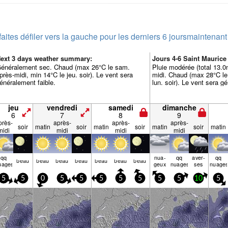
faites défiler vers la gauche pour les derniers 6 jours
maintenant
ext 3 days weather summary:
Jours 4-6 Saint Mauric
énéralement sec. Chaud (max 26°C le sam.
Pluie modérée (total 13.0m
près-midi, min 14°C le jeu. soir). Le vent sera
midi. Chaud (max 28°C le
énéralement faible.
lun. soir). Le vent sera g
jeu
vendredi
samedi
dimanche
6
7
8
9
près-
après-
après-
après-
soir
matin
soir
matin
soir
matin
soir
matin
midi
midi
midi
midi
qq
nua­
qq
aver­
qq
beau
beau
beau
beau
beau
beau
beau
uages
geux
nuages
ses
nuage
5
5
0
5
5
5
5
5
5
5
10
5