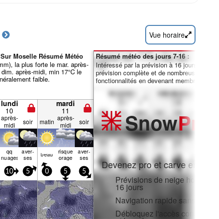
Vue horaire
e Sur Moselle Résumé Météo
Résumé météo des jours 7-16 :
m), la plus forte le mar. après-
Intéressé par la prévision à 16 jours ? Débl
 dim. après-midi, min 17°C le
prévision complète et de nombreuses autre
énéralement faible.
fonctionnalités en devenant membre Pro.
lundi
mardi
10
11
Snow
Pro
après-
après-
soir
matin
soir
midi
midi
qq
aver­
risque
aver­
beau
s
nuages
ses
orage
ses
Devenez pro et carve en:
10
5
0
5
5
Prévisions de neige horaires e
16 jours
Navigation rapide sans public
Débloquez l'accès complet sur