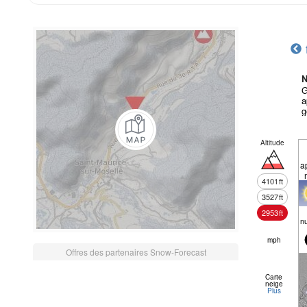
N
G
a
g
Altitude
a
4101
ft
3527
ft
2953
ft
n
mph
Offres des partenaires Snow-Forecast
Carte
neige
Plus