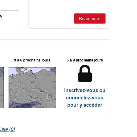
2026, northern hemisphere down to
two outdoor areas still open.
e
Read more
3 à 6 prochains jours
6 à 9 prochains jours
Inscrivez-vous ou
connectez-vous
pour y accéder
ste (0)