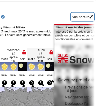
Vue horaire
čky Résumé Météo
Résumé météo des jours 7-16 :
 Chaud (max 25°C le mar. après-midi,
Intéressé par la prévision à 16 jours
ir). Le vent sera généralement faible.
prévision complète et de nombreuse
fonctionnalités en devenant membre 
mercredi
jeudi
12
13
Snow
Pr
après-
après-
matin
soir
matin
soir
midi
midi
beau
beau
beau
beau
beau
beau
Devenez pro et carve en:
5
5
5
0
5
0
Prévisions de neige hora
16 jours
Navigation rapide sans p
Débloquez l'accès compl