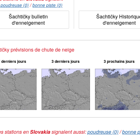
:
poudreuse (0)
/
bonne piste (0)
Šachtičky bulletin
Šachtičky Historiqu
d'enneigement
d'enneigement
ičky prévisions de chute de neige
 derniers jours
3 derniers jours
3 prochains jours
s stations en
Slovakia
signalent aussi:
poudreuse (0)
/
bonne pi