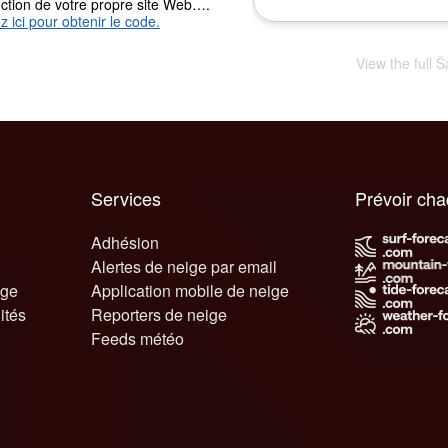
nction de votre propre site Web….
z ici pour obtenir le code.
View the full 
Services
Prévoir ch
Adhésion
Alertes de neige par email
ige
Application mobile de neige
ités
Reporters de neige
Feeds météo