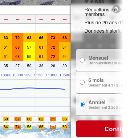
et le web
Réductions exclusives p
membres
—
—
—
—
—
—
Plus de 20 ans d'histori
—
—
—
—
—
—
Données historiques de
63
70
63
66
73
68
61
68
57
61
72
64
61
68
55
61
72
64
Mensuel
Renouvellement mensuel
35
27
50
38
26
39
13300
13800
13900
13800
13800
13500
6 mois
Seulement 4.17 $ / mois
Annuel
Seulement 2.50 $ / mois
60
67
60
62
71
66
64
74
56
66
77
63
Continuer