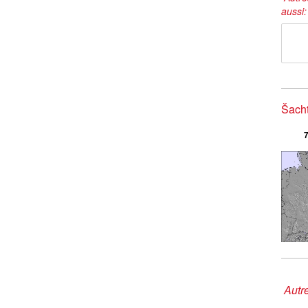
aussi
Šacht
7
Autre