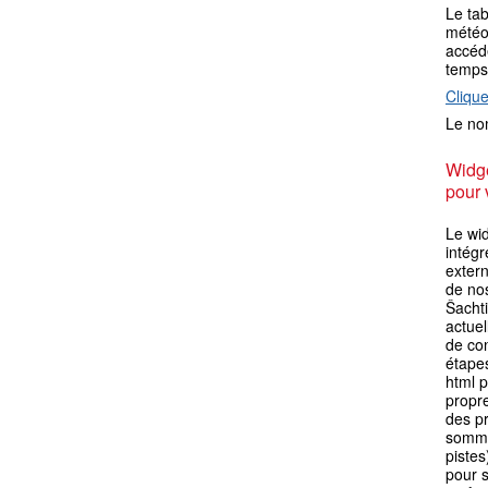
Le ta
météo 
accéde
temps
Clique
Le nom
Widge
pour 
Le wid
intégr
extern
de no
Šacht
actuel
de con
étape
html p
propre
des p
somme
pistes
pour s