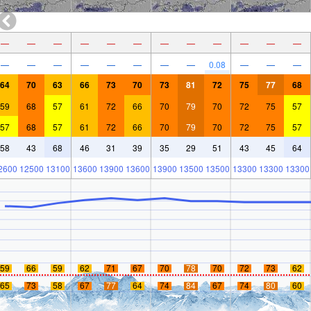
—
—
—
—
—
—
—
—
—
—
—
—
—
—
—
—
—
—
—
—
0.08
—
—
—
64
70
63
66
73
70
73
81
72
75
77
68
59
68
57
61
72
66
70
79
70
72
75
57
57
68
57
61
72
66
70
79
70
72
75
57
58
43
68
46
31
39
35
29
51
43
45
64
2600
12500
13100
13600
13900
13600
13900
13500
13500
13300
13300
13300
59
66
59
62
71
67
70
78
70
72
73
62
65
73
58
67
77
64
74
84
67
74
80
60