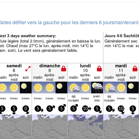
faites défiler vers la gauche pour les derniers 6 jours
maintenant
ext 3 days weather summary:
Jours 4-6 Šachti
luie légère (total 2.0mm), généralement en baisse le lun.
Généralement sec.
oir. Chaud (max 27°C le lun. après-midi, min 14°C le
min 14°C le mar. so
am. soir). Le vent sera généralement faible.
samedi
dimanche
lundi
mardi
8
9
10
11
après-
après-
après-
après-
atin
soir
matin
soir
matin
soir
matin
soir
midi
midi
midi
midi
qq
aver­
qq
beau
beau
beau
beau
beau
beau
beau
beau
beau
nuages
ses
nuages
5
5
0
5
5
5
5
10
5
5
10
5