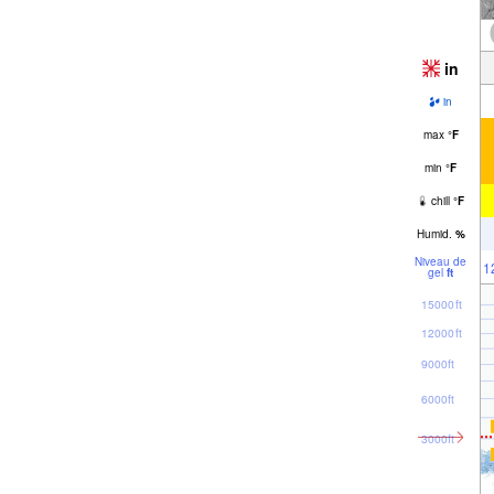
in
in
max
°
F
min
°
F
chill
°
F
Humid.
%
Niveau de
1
gel
ft
15000ft
12000ft
9000ft
6000ft
3000ft