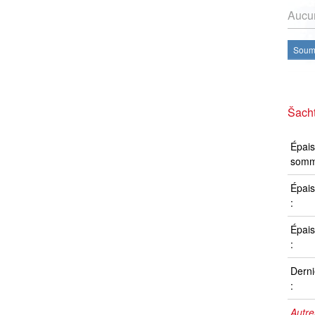
Aucun
Soume
Šacht
Épais
somm
Épais
:
Épais
:
Derni
:
Autre