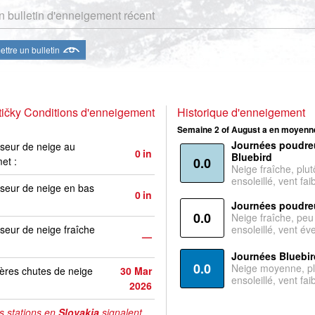
 bulletin d'enneigement récent
ttre un bulletin
ičky Conditions d'enneigement
Historique d'enneigement
Semaine 2 of August a en moyenne
Journées poudre
seur de neige au
0
in
Bluebird
et :
0.0
Neige fraîche, plut
ensoleillé, vent faib
seur de neige en bas
0
in
Journées poudre
0.0
Neige fraîche, peu
seur de neige fraîche
ensoleillé, vent év
—
Journées Bluebir
0.0
Neige moyenne, pl
ères chutes de neige
30 Mar
ensoleillé, vent faib
2026
s stations en
Slovakia
signalent