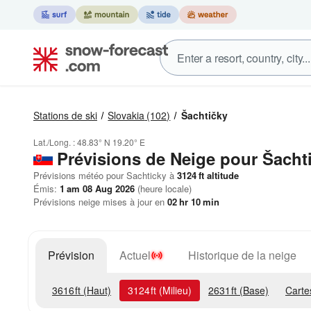
Stations de ski
Slovakia
(102)
Šachtičky
Lat./Long. :
48.83° N
19.20° E
Prévisions de Neige
pour Šacht
Prévisions météo pour Sachticky à
3124
ft
altitude
Émis:
1 am 08 Aug 2026
(heure locale)
Prévisions neige mises à jour en
02
hr
10
min
Prévision
Actuel
Historique de la neige
3616
ft
(Haut)
3124
ft
(Milieu)
2631
ft
(Base)
Carte