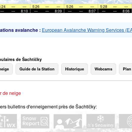
mer
5:24
—
—
5:26
—
—
5:26
—
—
5:28
—
—
—
—
8:10
—
—
8:09
—
—
8:07
—
—
8:06
ations avalanche :
European Avalanche Warning Services (
ulaires de Šachtičky
neige
Guide de la Station
Historique
Webcams
Plan
r de neige
ers bulletins d'enneigement près de Šachtičky: