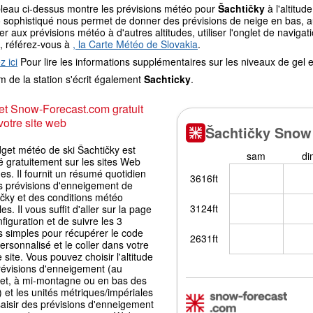
bleau ci-dessus montre les prévisions météo pour
Šachtičky
à l'altitu
sophistiqué nous permet de donner des prévisions de neige en bas, au 
r aux prévisions météo à d'autres altitudes, utiliser l'onglet de navi
, référez-vous à
, la Carte Météo de Slovakia
.
z ici
Pour lire les informations supplémentaires sur les niveaux de ge
 de la station s'écrit également
Sachticky
.
t Snow-Forecast.com gratuit
votre site web
get météo de ski Šachtičky est
é gratuitement sur les sites Web
es. Il fournit un résumé quotidien
s prévisions d'enneigement de
ičky et des conditions météo
les. Il vous suffit d'aller sur la page
figuration et de suivre les 3
s simples pour récupérer le code
ersonnalisé et le coller dans votre
 site. Vous pouvez choisir l'altitude
révisions d'enneigement (au
t, à mi-montagne ou en bas des
) et les unités métriques/impériales
aisir des prévisions d'enneigement