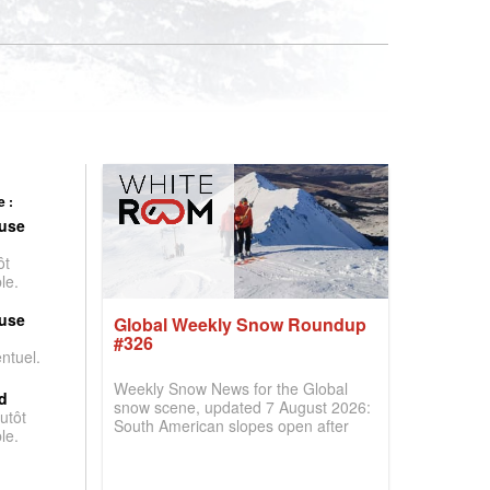
 :
use
ôt
le.
use
Global Weekly Snow Roundup
#326
entuel.
Weekly Snow News for the Global
d
snow scene, updated 7 August 2026:
utôt
South American slopes open after
le.
huge snowfalls, New Zealand posts
best conditions of season so far,
Australian areas open most terrain of