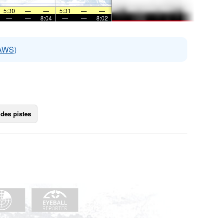
5:30
—
—
5:31
—
—
—
—
8:04
—
—
8:02
EAWS)
 des pistes