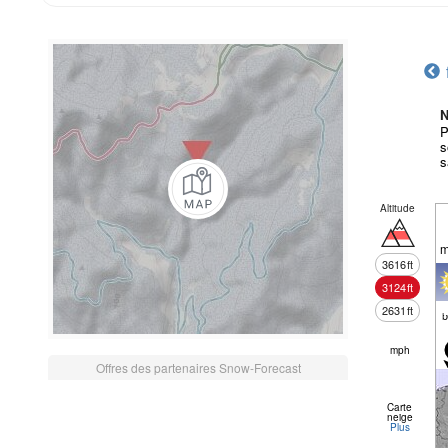
N
P
s
s
Altitude
m
3616
ft
3124
ft
2631
ft
mph
Offres des partenaires Snow-Forecast
Carte
neige
Plus