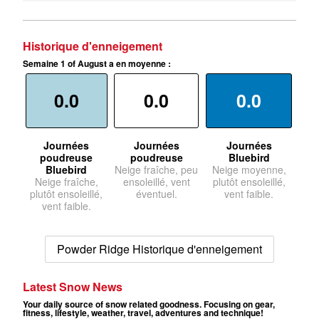
Historique d'enneigement
Semaine 1 of August a en moyenne :
0.0
0.0
0.0
Journées
Journées
Journées
poudreuse
poudreuse
Bluebird
Bluebird
Neige fraîche, peu
Neige moyenne,
Neige fraîche,
ensoleillé, vent
plutôt ensoleillé,
plutôt ensoleillé,
éventuel.
vent faible.
vent faible.
Powder Ridge Historique d'enneigement