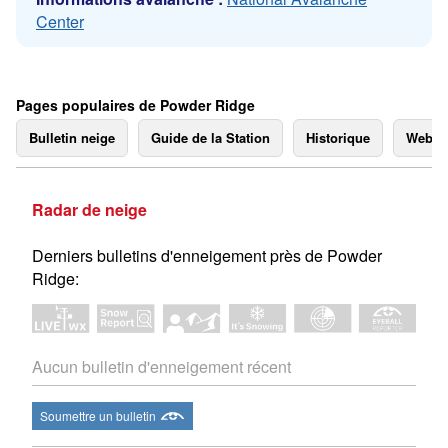
Center
Pages populaires de Powder Ridge
Bulletin neige
Guide de la Station
Historique
Webc
Radar de neige
Derniers bulletins d'enneigement près de Powder
Ridge:
Aucun bulletin d'enneigement récent
Soumettre un bulletin