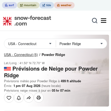
USA - Connecticut
(5)
Powder Ridge
Lat./Long. :
41.50° N
72.70° W
Prévisions de Neige
pour Powder
Ridge
Prévisions météo pour Powder Ridge à
499
ft
altitude
Émis:
1 pm 07 Aug 2026
(heure locale)
Prévisions neige mises à jour en
05
hr
07
min