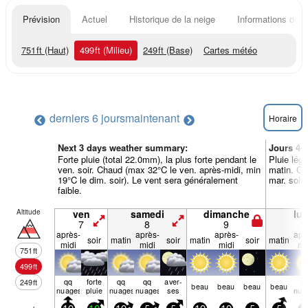
Prévision
Actuel
Historique de la neige
Informations du r
751
ft
(Haut)
499
ft
(Milieu)
249
ft
(Base)
Cartes météo
derniers 6 jours
maintenant
Horaire
Next 3 days weather summary:
Jours 4-
Forte pluie (total 22.0mm), la plus forte pendant le
Pluie lég
ven. soir. Chaud (max 32°C le ven. après-midi, min
matin. Ch
19°C le dim. soir). Le vent sera généralement
mar. soir)
faible.
Altitude
ven
samedi
dimanche
lun
7
8
9
1
après-
après-
après-
apr
soir
matin
soir
matin
soir
matin
midi
midi
midi
mi
751
ft
499
ft
qq
forte
qq
qq
aver­
q
249
ft
beau
beau
beau
beau
nuages
pluie
nuages
nuages
ses
nua