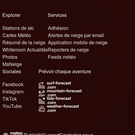
Explorer
Services
Stations de ski
Adhésion
Cartes Météo
Alertes de neige par email
Résumé de la neige
Application mobile de neige
Whiteroom Actualités
Reporters de neige
Photos
Feeds météo
MaNeige
Sociales
Prévoir chaque aventure
Facebook
Instagram
TikTok
YouTube
Publicité
Support
Contactez-nous