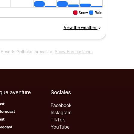
e Resorts Geihoku forecast at
Snow-Forecast.com
aque aventure
Sociales
Facebook
Instagram
TikTok
YouTube