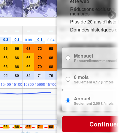
et le web
Réductions exclusives pour l
membres
Plus de 20 ans d'historique d
Données historiques de neig
—
—
—
—
—
0.3
0.1
0.1
0.08
0.04
66
66
68
72
68
Mensuel
7
66
66
66
70
68
Renouvellement mensuel
66
66
66
70
68
92
80
82
71
76
6 mois
24
Seulement 4.17 $ / mois
15400
15100
15300
15600
15700
Annuel
29
Seulement 2.50 $ / mois
Continuer
66
66
67
71
68