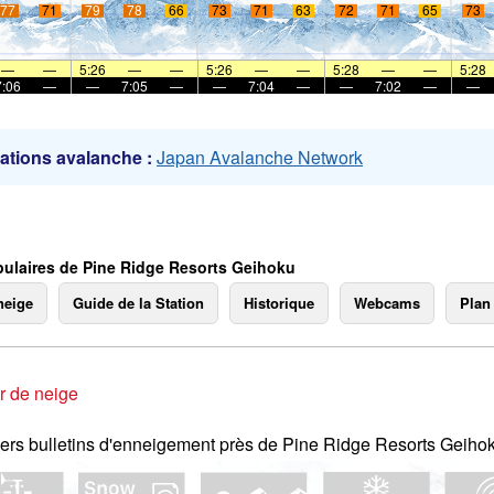
77
71
79
78
66
73
71
63
72
71
65
73
mer
—
—
5:26
—
—
5:26
—
—
5:28
—
—
5:28
7:06
—
—
7:05
—
—
7:04
—
—
7:02
—
—
ations avalanche :
Japan Avalanche Network
ulaires de Pine Ridge Resorts Geihoku
neige
Guide de la Station
Historique
Webcams
Plan
r de neige
ers bulletins d'enneigement près de Pine Ridge Resorts Geiho