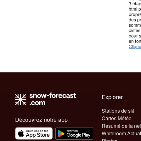
3 éta
html p
propre
des p
somme
pistes
pour s
en fo
Clique
Explorer
Stations de ski
Cartes Météo
Découvrez notre app
Résumé de la ne
Whiteroom Actual
Photos