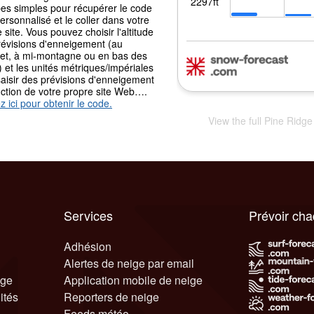
pes simples pour récupérer le code
ersonnalisé et le coller dans votre
 site. Vous pouvez choisir l'altitude
révisions d'enneigement (au
t, à mi-montagne ou en bas des
) et les unités métriques/impériales
aisir des prévisions d'enneigement
nction de votre propre site Web….
z ici pour obtenir le code.
View the full Pine Ridg
Services
Prévoir ch
Adhésion
Alertes de neige par email
ige
Application mobile de neige
ités
Reporters de neige
Feeds météo