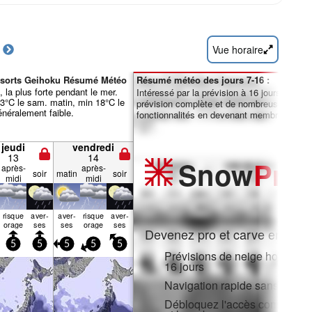
Vue horaire
esorts Geihoku Résumé Météo
Résumé météo des jours 7-16 :
, la plus forte pendant le mer.
Intéressé par la prévision à 16 jours ? Débl
3°C le sam. matin, min 18°C le
prévision complète et de nombreuses autre
énéralement faible.
fonctionnalités en devenant membre Pro.
jeudi
vendredi
13
14
Snow
Pro
après-
après-
soir
matin
soir
midi
midi
risque
aver­
aver­
risque
aver­
orage
ses
ses
orage
ses
Devenez pro et carve en:
5
5
5
5
5
Prévisions de neige horaires e
16 jours
Navigation rapide sans public
Débloquez l'accès complet sur