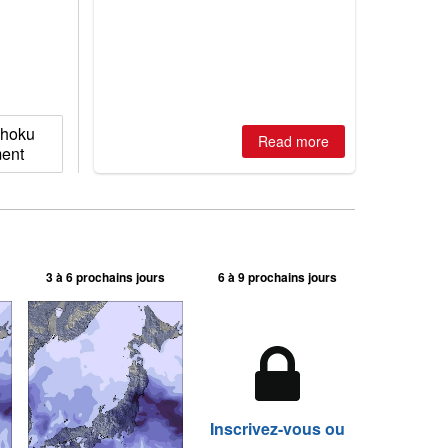
best conditions of season so far,
Australian areas open most terrain of
2026, northern hemisphere down to
two outdoor areas still open.
ihoku
Read more
ment
3 à 6 prochains jours
6 à 9 prochains jours
Inscrivez-vous ou