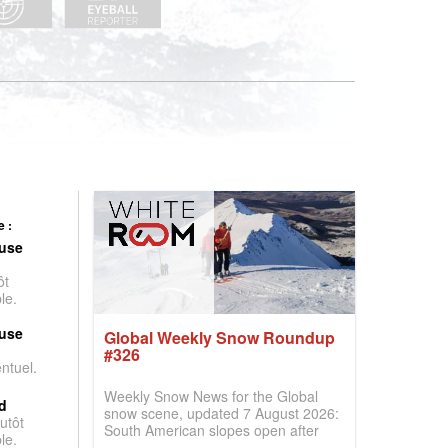
 :
use
ôt
le.
use
Global Weekly Snow Roundup
#326
entuel.
Weekly Snow News for the Global
d
snow scene, updated 7 August 2026:
utôt
South American slopes open after
le.
huge snowfalls, New Zealand posts