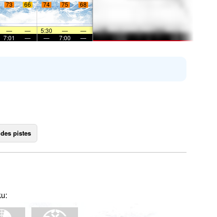
73
66
74
75
68
—
—
5:30
—
—
7:01
—
—
7:00
—
 des pistes
ku: