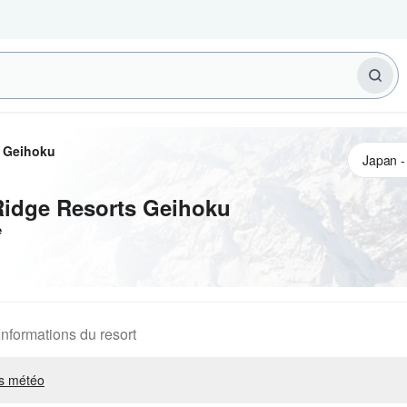
s Geihoku
Ridge Resorts Geihoku
e
Informations du resort
s météo