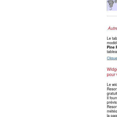
Autre
Le ta
modèle
Pine 
table
Clique
Widge
pour 
Le wi
Resor
gratui
Il fou
prévi
Resor
météo 
la pag