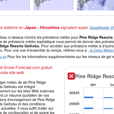
s stations en
Japan - Hiroshima
signalent aussi:
poudreuse (0
bleau ci-dessus montre les prévisions météo pour
Pine Ridge Resorts
 de prévisions météo sophistiqué nous permet de donner des prévisions
Ridge Resorts Geihoku
. Pour accéder aux prévisions météo à d'autres 
au. Pour une vue d'ensemble du temps, référez-vous à
, la Carte Mété
z ici
Pour lire les informations supplémentaires sur les niveaux de ge
t Snow-Forecast.com gratuit
votre site web
dget météo de ski Pine Ridge
ts Geihoku est intégré
tement sur les sites Web externes.
rnit un résumé quotidien de nos
sions d'enneigement de Pine Ridge
ts Geihoku et des conditions
actuelles. Il vous suffit d'aller sur
e de configuration et de suivre les