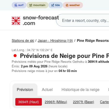
Stations de ski
Japan - Hiroshima
(19)
Pine Ridge Resort
Lat./Long. :
34.72° N
132.24° E
Prévisions de Neige
pour Pine 
Prévisions météo pour Pine Ridge Resorts Geihoku à
3694
ft
altitud
Émis:
2 pm 09 Aug 2026
(heure locale)
Prévisions neige mises à jour en
04
hr
03
min
Prévision
Actuel
Historique de la neige
3694
ft
(Haut)
2996
ft
(Milieu)
2297
ft
(Base)
Carte