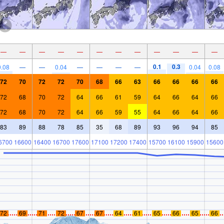
—
—
—
—
—
—
—
—
—
—
—
—
0.1
0.3
0.08
—
—
0.04
—
—
—
—
0.04
0.08
72
70
72
72
70
68
66
63
66
66
66
66
72
68
70
72
64
66
61
59
64
66
64
66
72
68
70
72
64
66
59
55
64
66
64
66
83
89
88
78
85
35
68
89
93
96
94
85
6700
16600
16400
16700
17600
17100
17200
17400
15700
16100
15900
15600
72
69
71
72
67
67
64
61
65
66
65
66