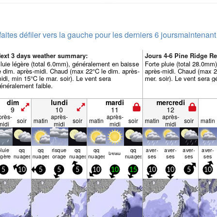
faites défiler vers la gauche pour les derniers 6 jours
maintenant
ext 3 days weather summary:
Jours 4-6 Pine Ridge R
luie légère (total 6.0mm), généralement en baisse
Forte pluie (total 28.0mm)
e dim. après-midi. Chaud (max 22°C le dim. après-
après-midi. Chaud (max 2
idi, min 15°C le mar. soir). Le vent sera
mer. soir). Le vent sera g
énéralement faible.
dim
lundi
mardi
mercredi
9
10
11
12
près-
après-
après-
après-
soir
matin
soir
matin
soir
matin
soir
matin
midi
midi
midi
midi
luie
qq
qq
risque
qq
qq
qq
aver­
aver­
aver­
aver­
beau
égère
nuages
nuages
orage
nuages
nuages
nuages
ses
ses
ses
ses
5
10
5
5
5
10
10
15
10
10
5
10