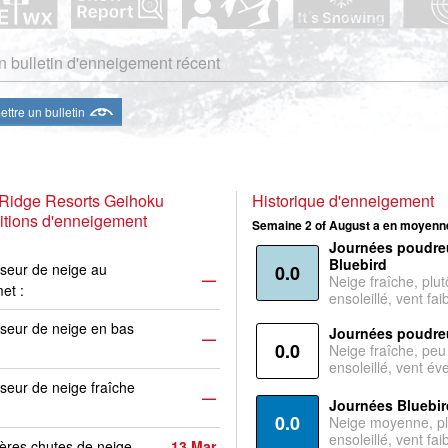
 bulletin d'enneigement récent
ttre un bulletin
 Ridge Resorts Geihoku
Historique d'enneigement
tions d'enneigement
Semaine 2 of August a en moyenne
Journées poudre
Bluebird
seur de neige au
0.0
—
Neige fraîche, plut
et :
ensoleillé, vent faib
seur de neige en bas
Journées poudre
—
0.0
Neige fraîche, peu
ensoleillé, vent év
seur de neige fraîche
—
Journées Bluebir
0.0
Neige moyenne, pl
ensoleillé, vent faib
ères chutes de neige
13 Mar