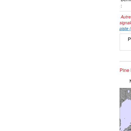
:
Autre
signal
piste 
P
Pine 
7