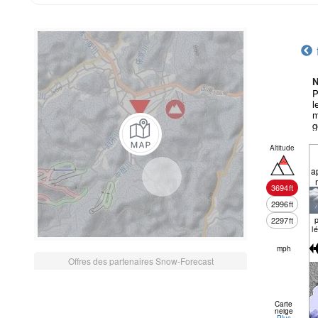
N
P
l
m
g
Altitude
a
3694
ft
2996
ft
p
2297
ft
l
mph
Offres des partenaires Snow-Forecast
Carte
neige
Plus