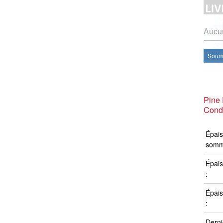
Aucun
Soume
Pine
Condi
Épais
somm
Épais
:
Épais
:
Derni