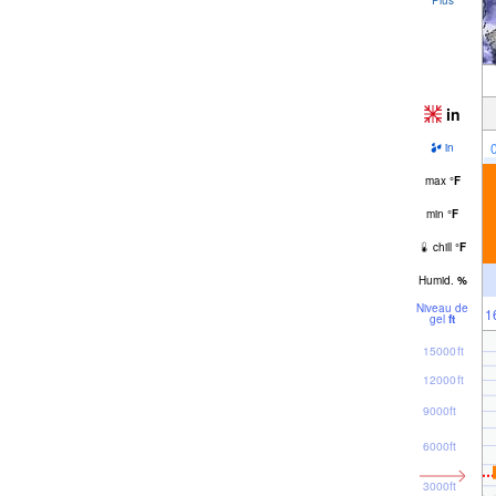
in
in
max
°
F
min
°
F
chill
°
F
Humid.
%
Niveau de
1
gel
ft
15000ft
12000ft
9000ft
6000ft
3000ft