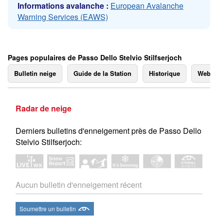
Informations avalanche :
European Avalanche
Warning Services (EAWS)
Pages populaires de Passo Dello Stelvio Stilfserjoch
Bulletin neige
Guide de la Station
Historique
Webc
Radar de neige
Derniers bulletins d'enneigement près de Passo Dello
Stelvio Stilfserjoch:
Aucun bulletin d'enneigement récent
Soumettre un bulletin