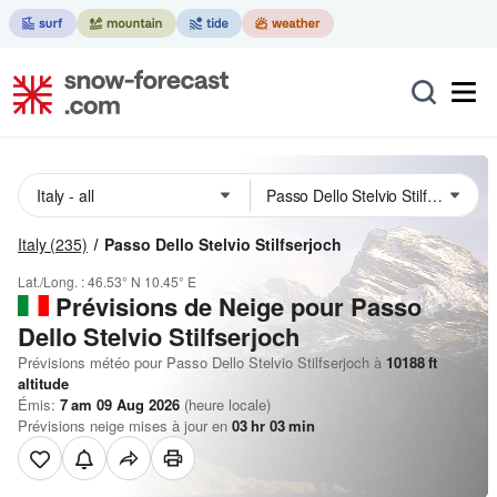
Italy
(235)
Passo Dello Stelvio Stilfserjoch
Lat./Long. :
46.53° N
10.45° E
Prévisions de Neige
pour Passo
Dello Stelvio Stilfserjoch
Prévisions météo pour Passo Dello Stelvio Stilfserjoch à
10188
ft
altitude
Émis:
7 am 09 Aug 2026
(heure locale)
Prévisions neige mises à jour en
03
hr
03
min