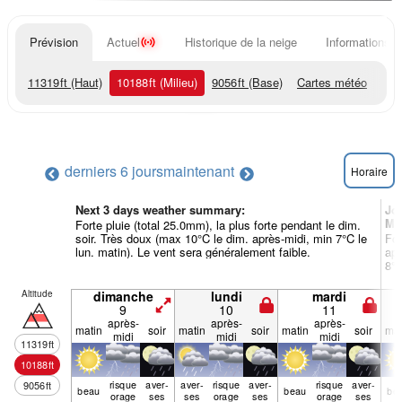
Prévision
Actuel
Historique de la neige
Informations d
11319
ft
(Haut)
10188
ft
(Milieu)
9056
ft
(Base)
Cartes météo
derniers 6 jours
maintenant
Horaire
Next 3 days weather summary:
Jo
Mé
Forte pluie (total 25.0mm), la plus forte pendant le dim.
soir. Très doux (max 10°C le dim. après-midi, min 7°C le
For
lun. matin). Le vent sera généralement faible.
apr
8°C
Altitude
dimanche
lundi
mardi
9
10
11
après-
après-
après-
matin
soir
matin
soir
matin
soir
mat
midi
midi
midi
11319
ft
10188
ft
risque
aver­
aver­
risque
aver­
risque
aver­
9056
ft
beau
beau
be
orage
ses
ses
orage
ses
orage
ses