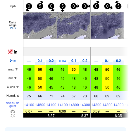
mph
0
5
0
5
0
0
0
0
5
5
Carte
neige
Plus
in
—
—
—
—
—
—
—
—
—
0.1
0.2
0.1
0.2
0.1
0.2
—
0.04
—
in
46
50
48
46
50
48
48
50
46
4
max
°
F
46
50
46
45
48
46
48
50
46
4
min
°
F
46
50
45
43
48
46
48
50
46
4
chill
°
F
75
66
71
74
67
73
66
69
69
7
Humid.
%
Niveau de
14100
14800
14100
14100
14800
14300
14300
14800
14300
143
gel
ft
6:07
—
—
6:09
—
—
6:09
—
—
6:
—
—
8:37
—
—
8:37
—
—
8:35