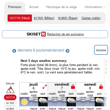
Prévision
Actuel
Historique de la neige
Informations du r
10171
ft
(Haut)
8176
ft
(Milieu)
6185
ft
(Base)
Cartes météo
Réduction de ski exclusive
derniers 6 jours
maintenant
Horaire
Next 3 days weather summary:
Jo
Forte pluie (total 39.0mm), la plus forte pendant le ven.
For
après-midi. Très doux (max 10°C le jeu. après-midi, min
soi
6°C le ven. soir). Le vent sera généralement faible.
dim
Altitude
jeudi
vendredi
samedi
6
7
8
après-
après-
après-
matin
soir
matin
soir
matin
soir
mat
midi
midi
midi
10171
ft
8176
ft
risque
aver­
risque
risque
aver­
risque
risque
aver­
6185
ft
beau
be