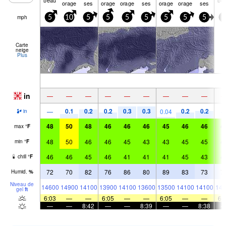
orage
ses
orage
orage
ses
orage
orage
ses
mph
5
10
5
5
5
5
5
5
5
0
Carte
neige
Plus
in
—
—
—
—
—
—
—
—
—
0.1
0.2
0.2
0.3
0.3
0.2
0.2
—
0.04
in
48
50
48
46
46
46
45
46
46
4
max
°
F
48
50
46
46
45
43
43
45
45
4
min
°
F
46
46
45
46
41
41
41
45
43
4
chill
°
F
72
70
82
76
86
80
89
83
73
7
Humid.
%
Niveau de
14600
14900
14100
13900
14100
13600
13500
14100
14100
141
gel
ft
6:03
—
—
6:05
—
—
6:05
—
—
6:
—
—
8:42
—
—
8:39
—
—
8:38