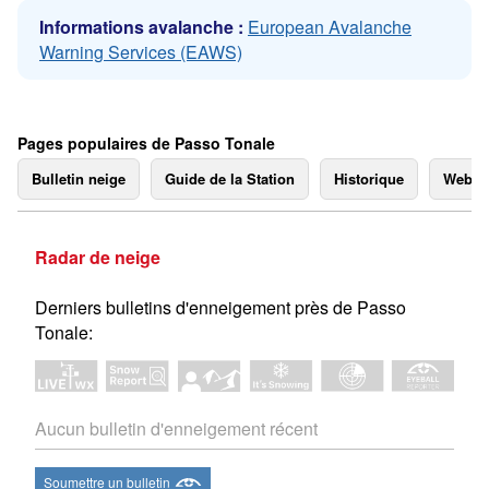
Informations avalanche :
European Avalanche
Warning Services (EAWS)
Pages populaires de Passo Tonale
Bulletin neige
Guide de la Station
Historique
Webc
Radar de neige
Derniers bulletins d'enneigement près de Passo
Tonale:
Aucun bulletin d'enneigement récent
Soumettre un bulletin