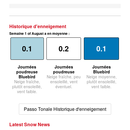
Historique d'enneigement
Semaine 1 of August a en moyenne :
0.1
0.2
0.1
Journées
Journées
Journées
poudreuse
poudreuse
Bluebird
Bluebird
Neige fraîche, peu
Neige moyenne,
Neige fraîche,
ensoleillé, vent
plutôt ensoleillé,
plutôt ensoleillé,
éventuel.
vent faible.
vent faible.
Passo Tonale Historique d'enneigement