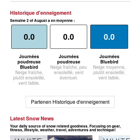
Historique d'enneigement
Semaine 2 of August a en moyenne :
0.0
0.0
0.0
Journées
Journées
Journées
poudreuse
poudreuse
Bluebird
Bluebird
Neige fraîche, peu
Neige moyenne,
Neige fraîche,
ensoleillé, vent
plutôt ensoleillé,
plutôt ensoleillé,
éventuel.
vent faible.
vent faible.
Partenen Historique d'enneigement