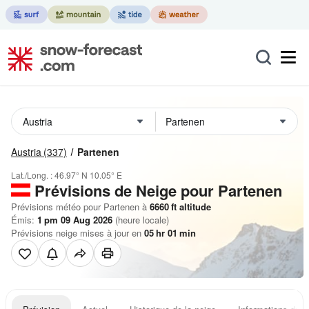
Austria
(337)
Partenen
Lat./Long. :
46.97° N
10.05° E
Prévisions de Neige
pour Partenen
Prévisions météo pour Partenen à
6660
ft
altitude
Émis:
1 pm 09 Aug 2026
(heure locale)
Prévisions neige mises à jour en
05
hr
01
min