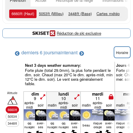
Prévision
Actuel
Historique de la neige
Informations du r
6660
ft
(Haut)
5053
ft
(Milieu)
3448
ft
(Base)
Cartes météo
Réduction de ski exclusive
derniers 6 jours
maintenant
Horaire
Next 3 days weather summary:
Jours 4-
Forte pluie (total 29.0mm), la plus forte pendant le
Forte plui
dim. soir. Chaud (max 20°C le dim. après-midi, min
soir. Cha
12°C le dim. soir). Le vent sera généralement
mer. soir)
faible.
Altitude
dim
lundi
mardi
merc
9
10
11
1
après-
après-
après-
apr
soir
matin
soir
matin
soir
matin
midi
midi
midi
mi
6660
ft
5053
ft
qq
aver­
qq
qq
aver­
risque
aver­
risque
ris
3448
ft
beau
nuages
ses
nuages
nuages
ses
orage
ses
orage
ora