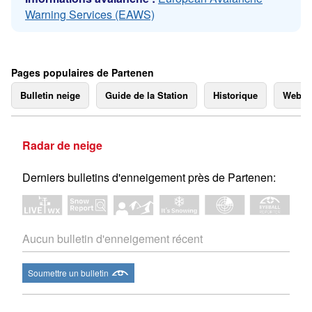
Warning Services (EAWS)
Pages populaires de Partenen
Bulletin neige
Guide de la Station
Historique
Webc
Radar de neige
Derniers bulletins d'enneigement près de Partenen:
Aucun bulletin d'enneigement récent
Soumettre un bulletin