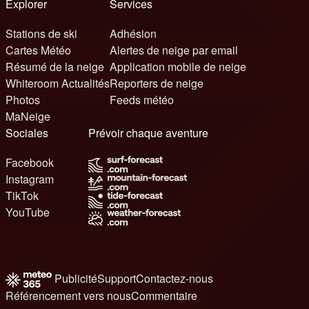
Explorer
Services
Stations de ski
Adhésion
Cartes Météo
Alertes de neige par email
Résumé de la neige
Application mobile de neige
Whiteroom Actualités
Reporters de neige
Photos
Feeds météo
MaNeige
Sociales
Prévoir chaque aventure
Facebook
Instagram
TikTok
YouTube
Publicité
Support
Contactez-nous
Référencement vers nous
Commentaire