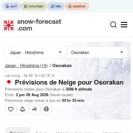
Japan - Hiroshima
(19)
Osorakan
Lat./Long. :
34.59° N
132.15° E
Prévisions de Neige
pour Osorakan
Prévisions météo pour Osorakan à
3596
ft
altitude
Émis:
2 pm 09 Aug 2026
(heure locale)
Prévisions neige mises à jour en
03
hr
33
min