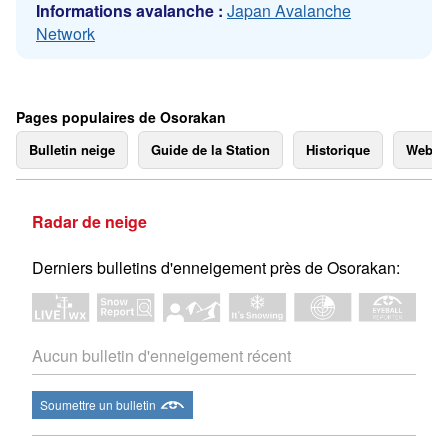
Informations avalanche :
Japan Avalanche
Network
Pages populaires de Osorakan
Bulletin neige
Guide de la Station
Historique
Webc
Radar de neige
Derniers bulletins d'enneigement près de Osorakan:
Aucun bulletin d'enneigement récent
Soumettre un bulletin