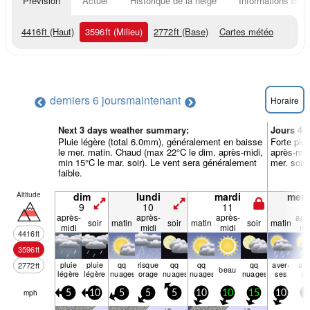
Prévision
Actuel
Historique de la neige
Informations du r
4416
ft
(Haut)
3596
ft
(Milieu)
2772
ft
(Base)
Cartes météo
derniers 6 jours
maintenant
Horaire
Next 3 days weather summary:
Jours 4-
Pluie légère (total 6.0mm), généralement en baisse
Forte plui
le mer. matin. Chaud (max 22°C le dim. après-midi,
après-mid
min 15°C le mar. soir). Le vent sera généralement
mer. soir)
faible.
Altitude
dim
lundi
mardi
merc
9
10
11
1
après-
après-
après-
apr
soir
matin
soir
matin
soir
matin
midi
midi
midi
mi
4416
ft
3596
ft
pluie
pluie
qq
risque
qq
qq
qq
aver­
ave
2772
ft
beau
légère
légère
nuages
orage
nuages
nuages
nuages
ses
se
mph
5
10
5
5
5
10
10
15
10
5