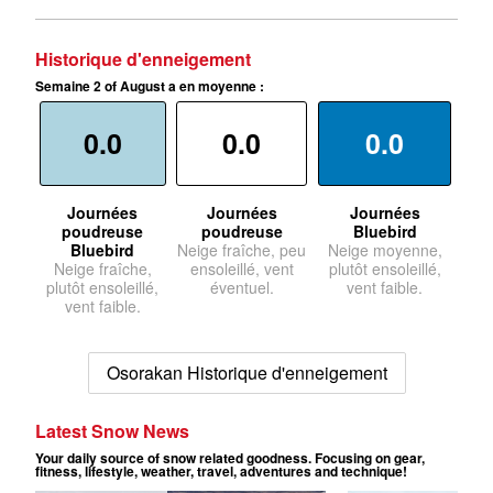
Historique d'enneigement
Semaine 2 of August a en moyenne :
0.0
0.0
0.0
Journées
Journées
Journées
poudreuse
poudreuse
Bluebird
Bluebird
Neige fraîche, peu
Neige moyenne,
Neige fraîche,
ensoleillé, vent
plutôt ensoleillé,
plutôt ensoleillé,
éventuel.
vent faible.
vent faible.
Osorakan Historique d'enneigement