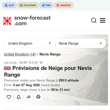
United Kingdom
(18)
Nevis Range
Lat./Long. :
56.85° N
5.00° W
Prévisions de Neige
pour Nevis
Range
Prévisions météo pour Nevis Range à
299
ft
altitude
Émis:
6 am 07 Aug 2026
(heure locale)
Prévisions neige mises à jour en
00
hr
21
min