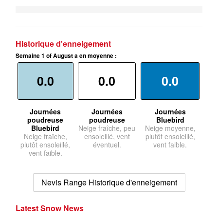
Historique d'enneigement
Semaine 1 of August a en moyenne :
0.0
0.0
0.0
Journées
Journées
Journées
poudreuse
poudreuse
Bluebird
Bluebird
Neige fraîche, peu
Neige moyenne,
Neige fraîche,
ensoleillé, vent
plutôt ensoleillé,
plutôt ensoleillé,
éventuel.
vent faible.
vent faible.
Nevis Range Historique d'enneigement