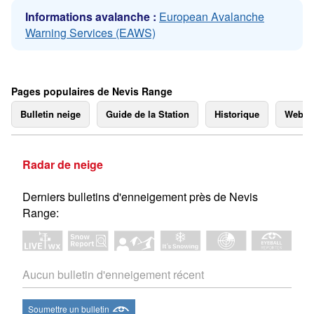
Informations avalanche :
European Avalanche
Warning Services (EAWS)
Pages populaires de Nevis Range
Bulletin neige
Guide de la Station
Historique
Webc
Radar de neige
Derniers bulletins d'enneigement près de Nevis
Range:
Aucun bulletin d'enneigement récent
Soumettre un bulletin