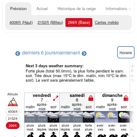
Prévision
Actuel
Historique de la neige
Informations du r
4006
ft
(Haut)
2152
ft
(Milieu)
299
ft
(Base)
Cartes météo
derniers 6 jours
maintenant
Horaire
Next 3 days weather summary:
Jo
Forte pluie (total 50.0mm), la plus forte pendant le sam.
Plu
soir. Très doux (max 15°C le dim. matin, min 10°C le dim.
mer
soir). Le vent sera généralement faible.
10°
Altitude
vendredi
samedi
dimanche
7
8
9
après-
après-
après-
matin
soir
matin
soir
matin
soir
mat
midi
midi
midi
4006
ft
2152
ft
pluie
pluie
pluie
pluie
pluie
forte
aver­
aver­
aver­
q
299
ft
mod.
légère
légère
légère
mod.
pluie
ses
ses
ses
nua