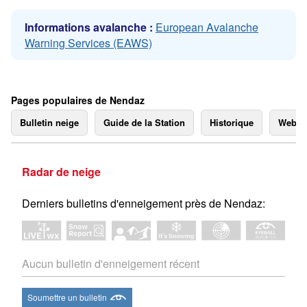
Informations avalanche :
European Avalanche
Warning Services (EAWS)
Pages populaires de Nendaz
Bulletin neige
Guide de la Station
Historique
Webc
Radar de neige
Derniers bulletins d'enneigement près de Nendaz:
Aucun bulletin d'enneigement récent
Soumettre un bulletin