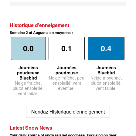
Historique d'enneigement
Semaine 2 of August a en moyenne :
0.0
0.1
0.4
Journées
Journées
Journées
poudreuse
poudreuse
Bluebird
Bluebird
Neige fraîche, peu
Neige moyenne,
Neige fraîche,
ensoleillé, vent
plutôt ensoleillé,
plutôt ensoleillé,
éventuel.
vent faible.
vent faible.
Nendaz Historique d'enneigement