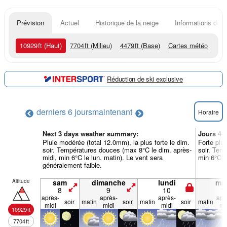
Prévision
Actuel
Historique de la neige
Informations du r
10929
ft
(Haut)
7704
ft
(Milieu)
4479
ft
(Base)
Cartes météo
Réduction de ski exclusive
derniers 6 jours
maintenant
Horaire
Next 3 days weather summary:
Jours 4-
Pluie modérée (total 12.0mm), la plus forte le dim.
Forte plui
soir. Températures douces (max 8°C le dim. après-
soir. Tem
midi, min 6°C le lun. matin). Le vent sera
min 6°C le
généralement faible.
Altitude
sam
dimanche
lundi
mar
8
9
10
1
après-
après-
après-
apr
soir
matin
soir
matin
soir
matin
midi
midi
midi
mi
10929
ft
7704
ft