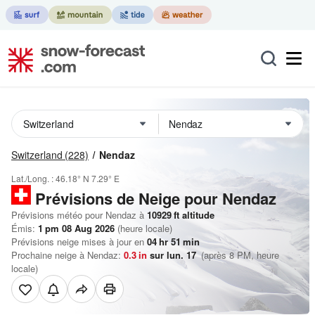
Switzerland
(228)
Nendaz
Lat./Long. :
46.18° N
7.29° E
Prévisions de Neige
pour Nendaz
Prévisions météo pour Nendaz à
10929
ft
altitude
Émis:
1 pm 08 Aug 2026
(heure locale)
Prévisions neige mises à jour en
04
hr
51
min
Prochaine neige à Nendaz:
0.3
in
sur lun. 17
(après 8 PM, heure
locale)