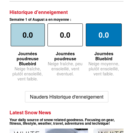
Historique d'enneigement
Semaine 1 of August a en moyenne :
0.0
0.0
0.0
Journées
Journées
Journées
poudreuse
poudreuse
Bluebird
Bluebird
Neige fraîche, peu
Neige moyenne,
Neige fraîche,
ensoleillé, vent
plutôt ensoleillé,
plutôt ensoleillé,
éventuel.
vent faible.
vent faible.
Nauders Historique d'enneigement