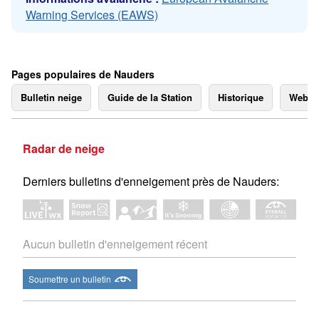
Warning Services (EAWS)
Pages populaires de Nauders
Bulletin neige
Guide de la Station
Historique
Webc
Radar de neige
Derniers bulletins d'enneigement près de Nauders:
Aucun bulletin d'enneigement récent
Soumettre un bulletin