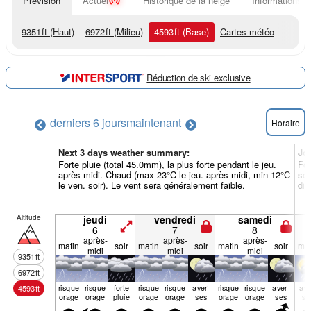
Prévision
Actuel
Historique de la neige
Informations d
9351
ft
(Haut)
6972
ft
(Milieu)
4593
ft
(Base)
Cartes météo
Réduction de ski exclusive
derniers 6 jours
maintenant
Horaire
Next 3 days weather summary:
Jo
Forte pluie (total 45.0mm), la plus forte pendant le jeu.
For
après-midi. Chaud (max 23°C le jeu. après-midi, min 12°C
soi
le ven. soir). Le vent sera généralement faible.
dim
Altitude
jeudi
vendredi
samedi
6
7
8
après-
après-
après-
matin
soir
matin
soir
matin
soir
mat
midi
midi
midi
9351
ft
6972
ft
risque
risque
forte
risque
risque
aver­
risque
risque
aver­
ave
4593
ft
orage
orage
pluie
orage
orage
ses
orage
orage
ses
se