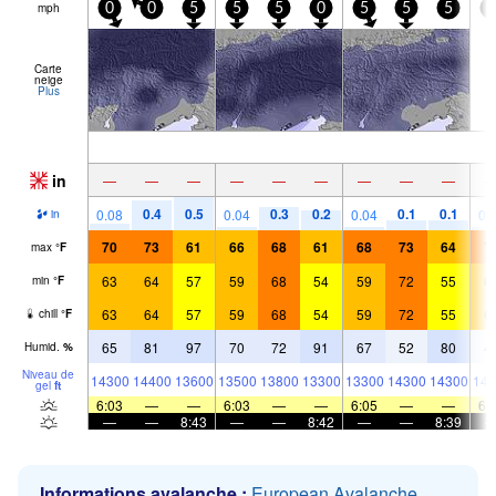
mph
0
0
5
5
5
0
5
5
5
0
Carte
neige
Plus
in
—
—
—
—
—
—
—
—
—
0.4
0.5
0.3
0.2
0.1
0.1
0.08
0.04
0.04
0.
in
70
73
61
66
68
61
68
73
64
7
max
°
F
63
64
57
59
68
54
59
72
55
6
min
°
F
63
64
57
59
68
54
59
72
55
6
chill
°
F
65
81
97
70
72
91
67
52
80
4
Humid.
%
Niveau de
14300
14400
13600
13500
13800
13300
13300
14300
14300
143
gel
ft
6:03
—
—
6:03
—
—
6:05
—
—
6:
—
—
8:43
—
—
8:42
—
—
8:39
Informations avalanche :
European Avalanche