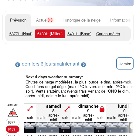
Prévision
Actuel
Historique de la neige
Informations d
6877
ft
(Haut)
6139
ft
(Milieu)
5401
ft
(Base)
Cartes météo
derniers 6 jours
maintenant
Horaire
Next 4 days weather summary:
Chutes de neige modérées, la plus lourde le dim. après-midi.
Conditions de gel-dégel (max 1°C le ven. soir, min -2°C le sam
soir). Vents s'atténuant (vents frais venant de l'ONO le dim.
après-midi, calme le lun. après-midi).
Altitude
samedi
dimanche
lundi
8
9
10
après-
après-
après-
soir
matin
soir
matin
soir
matin
so
midi
midi
midi
6877
ft
6139
ft
nua­
neige
neige
neige
neige
neige
neige
neige
neige
q