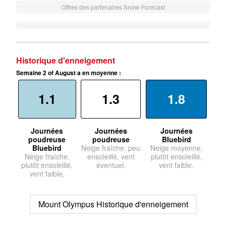
Offres des partenaires Snow-Forecast
Historique d'enneigement
Semaine 2 of August a en moyenne :
1.1
1.3
1.8
Journées
Journées
Journées
poudreuse
poudreuse
Bluebird
Bluebird
Neige fraîche, peu
Neige moyenne,
Neige fraîche,
ensoleillé, vent
plutôt ensoleillé,
plutôt ensoleillé,
éventuel.
vent faible.
vent faible.
Mount Olympus Historique d'enneigement