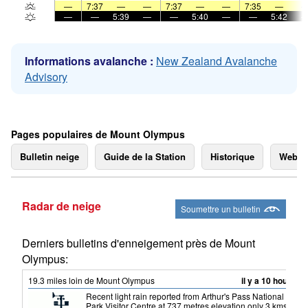
—
7:37
—
—
7:37
—
—
7:35
—
—
—
5:39
—
—
5:40
—
—
5:42
Informations avalanche :
New Zealand Avalanche
Advisory
Pages populaires de Mount Olympus
Bulletin neige
Guide de la Station
Historique
Webc
Radar de neige
Soumettre un bulletin
Derniers bulletins d'enneigement près de Mount
Olympus:
19.3
miles
loin de Mount Olympus
il y a 10 hour
Recent light rain reported from Arthur's Pass National
Park Visitor Centre at 737 metres elevation only 3 kms