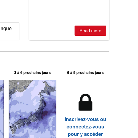
ski areas report best conditions of
season so far and larger Australian
ski centres report most terrain open
of season so far.
orique
Read more
3 à 6 prochains jours
6 à 9 prochains jours
Inscrivez-vous ou
connectez-vous
pour y accéder