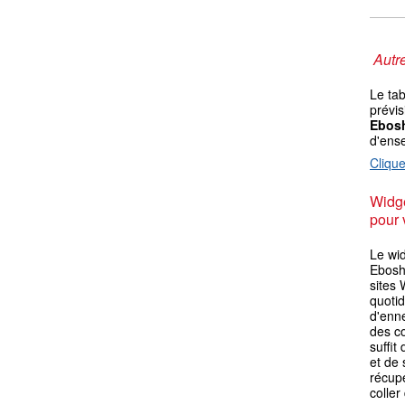
Autre
Le ta
prévis
Ebos
d'ens
Clique
Widge
pour 
Le wi
Eboshi
sites 
quotid
d'enn
des co
suffit
et de 
récupé
coller