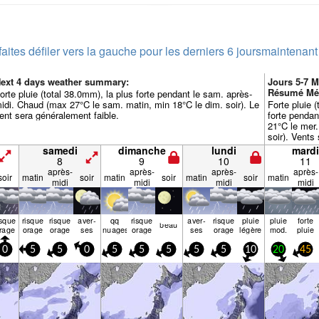
faites défiler vers la gauche pour les derniers 6 jours
maintenant
ext 4 days weather summary:
Jours 5-7 
Résumé Mé
orte pluie (total 38.0mm), la plus forte pendant le sam. après-
idi. Chaud (max 27°C le sam. matin, min 18°C le dim. soir). Le
Forte pluie 
ent sera généralement faible.
forte pendan
21°C le mer.
soir). Vents 
venant du NN
samedi
dimanche
lundi
mardi
bourrasques
8
9
10
11
l'ENE le mar
après-
après-
après-
après-
soir
matin
soir
matin
soir
matin
soir
matin
midi
midi
midi
midi
isque
risque
risque
aver­
qq
risque
aver­
risque
pluie
pluie
forte
beau
rage
orage
orage
ses
nuages
orage
ses
orage
légère
mod.
pluie
0
5
5
0
5
5
5
5
5
10
20
45