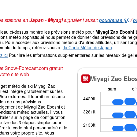
s stations en
Japan - Miyagi
signalent aussi:
poudreuse (0)
/
b
bleau ci-dessus montre les prévisions météo pour
Miyagi Zao Eboshi
à
ions météo sophistiqué nous permet de donner des prévisions de neige 
hi
. Pour accéder aux prévisions météo à d'autres altitudes, utiliser l'o
emble du temps, référez-vous à
, la Carte Météo de Japan
.
z ici
Pour lire les informations supplémentaires sur les niveaux de ge
t Snow-Forecast.com gratuit
votre site web
dget météo de ski Miyagi Zao
 est intégré gratuitement sur les
Web externes. Il fournit un résumé
ien de nos prévisions
eigement de Miyagi Zao Eboshi et
nditions météo actuelles. Il vous
 d'aller sur la page de configuration
suivre les 3 étapes simples pour
rer le code html personnalisé et le
 dans votre propre site. Vous