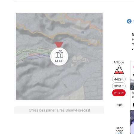
N
F
m
v
Altitude
4429
ft
3281
ft
r
2133
ft
o
mph
Offres des partenaires Snow-Forecast
Carte
neige
Plus