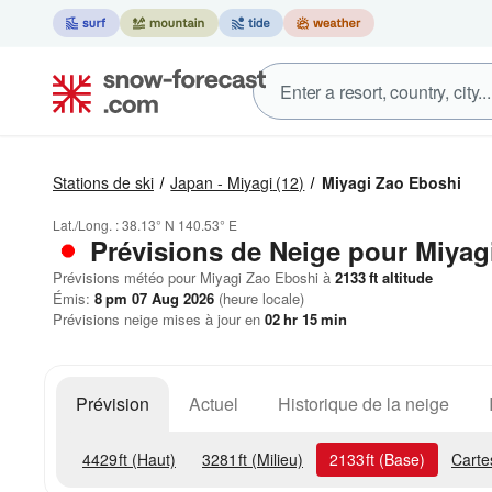
Stations de ski
Japan - Miyagi
(12)
Miyagi Zao Eboshi
Lat./Long. :
38.13° N
140.53° E
Prévisions de Neige
pour Miyag
Prévisions météo pour Miyagi Zao Eboshi à
2133
ft
altitude
Émis:
8 pm 07 Aug 2026
(heure locale)
Prévisions neige mises à jour en
02
hr
15
min
Prévision
Actuel
Historique de la neige
4429
ft
(Haut)
3281
ft
(Milieu)
2133
ft
(Base)
Carte