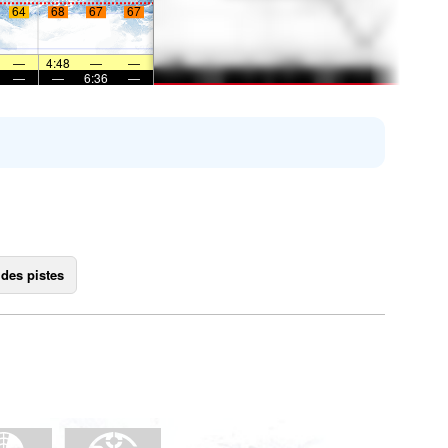
64
68
67
67
—
4:48
—
—
—
—
6:36
—
 des pistes