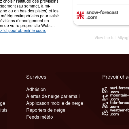
 choisir l'altitude des prévisions
eigement (au sommet, à mi-
gne ou en bas des pistes) et les
 métriques/impériales pour saisir
révisions d'enneigement en
ion de votre propre site Web….
z ici pour obtenir le code.
View the full Miyag
Services
Prévoir ch
Adhésion
Alertes de neige par email
ige
Application mobile de neige
ités
Reporters de neige
Feeds météo