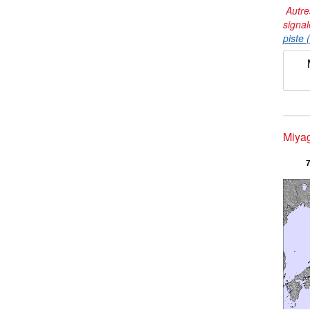
Autre
signal
piste 
Miyag
7