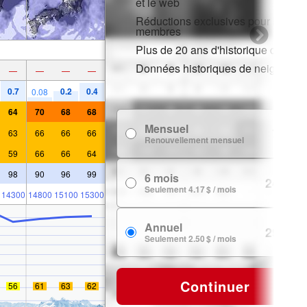
et le web
Réductions exclusives pour les
membres
Plus de 20 ans d'historique de nei
Données historiques de neige
—
—
—
—
0.7
0.2
0.4
0.08
64
70
68
68
Mensuel
7.99 $
63
66
66
66
Renouvellement mensuel
59
66
66
64
98
90
96
99
6 mois
24.99 $
Seulement 4.17 $ / mois
14300
14800
15100
15300
Annuel
29.99 $
Seulement 2.50 $ / mois
Continuer
56
61
63
62