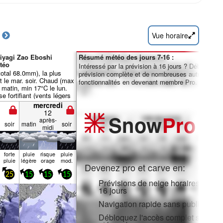
Vue horaire
Miyagi Zao Eboshi
Résumé météo des jours 7-16 :
téo
Intéressé par la prévision à 16 jours ? Débloquez 
(total 68.0mm), la plus
prévision complète et de nombreuses autres
t le mar. soir. Chaud (max
fonctionnalités en devenant membre Pro.
 matin, min 17°C le lun.
se fortifiant (vents légers
E le lun. soir,
mercredi
 violentes venant de
12
Snow
Pro
. après-midi).
après-
soir
matin
soir
midi
forte
pluie
risque
pluie
pluie
légère
orage
mod.
Devenez pro et carve en:
25
15
15
15
Prévisions de neige horaires et sur
16 jours
Navigation rapide sans publicité
Débloquez l'accès complet sur l'ap