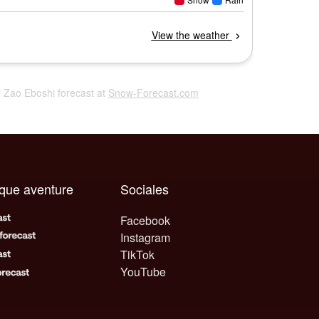
i Zao Eboshi forecast at
Snow-Forecast.com
aque aventure
Sociales
Facebook
Instagram
TikTok
YouTube