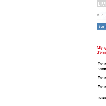
Aucun
Soume
Miyag
d'en
Épais
somm
Épais
Épais
Derni