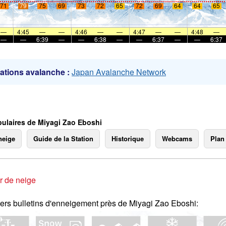
71
79
75
69
73
72
65
72
69
64
64
65
mer
—
4:45
—
—
4:46
—
—
4:47
—
—
4:48
—
—
—
6:39
—
—
6:38
—
—
6:37
—
—
6:37
ations avalanche :
Japan Avalanche Network
ulaires de Miyagi Zao Eboshi
neige
Guide de la Station
Historique
Webcams
Plan
r de neige
ers bulletins d'enneigement près de Miyagi Zao Eboshi: