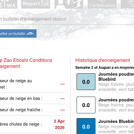
 bulletin d'enneigement récent
ttre un bulletin
i Zao Eboshi Conditions
Historique d'enneigement
neigement
Semaine 2 of August a en moyenne
Journées poudre
Bluebird
seur de neige au
0.0
—
Neige fraîche, plut
et :
ensoleillé, vent faib
seur de neige en bas :
—
Journées poudre
0.0
Neige fraîche, peu
seur de neige fraîche :
—
ensoleillé, vent év
2 Apr
Journées Bluebir
ères chutes de neige :
0.0
Neige moyenne, pl
2026
ensoleillé, vent faib