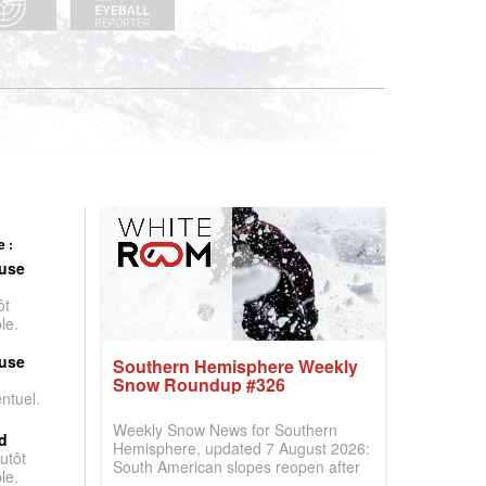
 :
use
ôt
le.
use
Southern Hemisphere Weekly
Snow Roundup #326
entuel.
Weekly Snow News for Southern
d
Hemisphere, updated 7 August 2026:
utôt
South American slopes reopen after
le.
huge snowfalls, while New Zealand