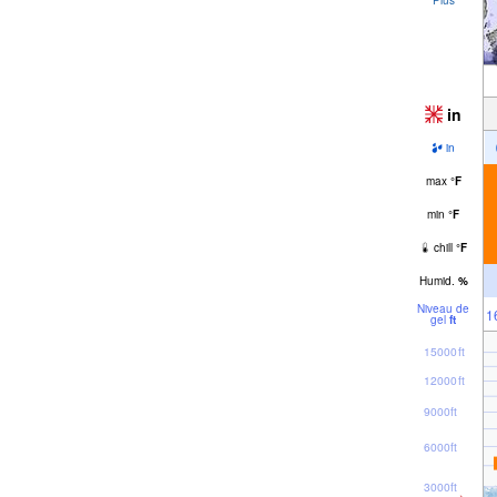
in
in
max
°
F
min
°
F
chill
°
F
Humid.
%
Niveau de
1
gel
ft
15000ft
12000ft
9000ft
6000ft
3000ft