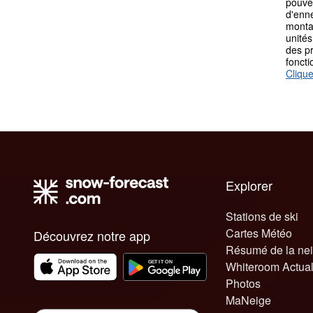
pouvez
d'enn
monta
unités
des p
fonct
Clique
Explorer
Stations de ski
Cartes Météo
Découvrez notre app
Résumé de la ne
Whiteroom Actual
Photos
MaNeige