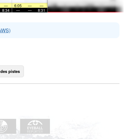
—
6:05
—
—
8:34
—
—
8:31
EAWS)
 des pistes