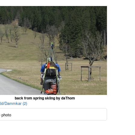
back from spring skiing by daThom
ald/Dammkar (2)
 photo