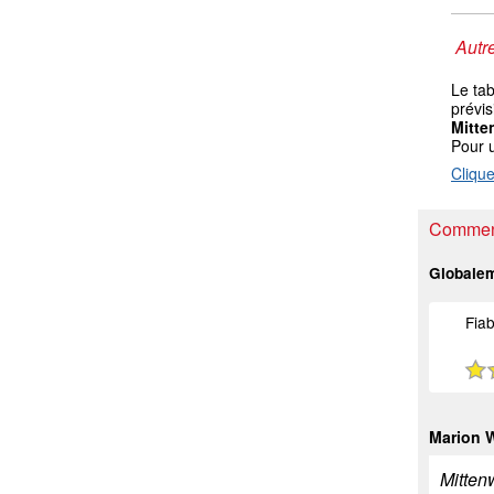
Autre
Le ta
prévis
Mitt
Pour 
Clique
Comment
Globale
Fiab
Marion 
Mitten