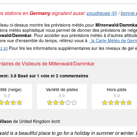
s stations en
Germany
signalent aussi:
poudreuse (0)
/
bonne p
bleau ci-dessus montre les prévisions météo pour
Mittenwald/Dammka
ions météo sophistiqué nous permet de donner des prévisions de neige 
enwald/Dammkar
. Pour accéder aux prévisions météo à d'autres altitude
une vue d'ensemble du temps, référez-vous à
, la Carte Météo de Ger
z ici
Pour lire les informations supplémentaires sur les niveaux de ge
aires de Visiteurs de Mittenwald/Dammkar
ment:
3.8
Basé sur
1
vote et
2
commentaires
ilité (neige)
Variété de pistes
Hors-piste
5.0
3.0
5.0
Wilson
de United Kingdom écrit:
wald is a beautiful place to go for a holiday in summer or wint