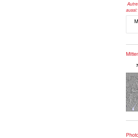
Autre
aussi
M
Mitte
7
Phot