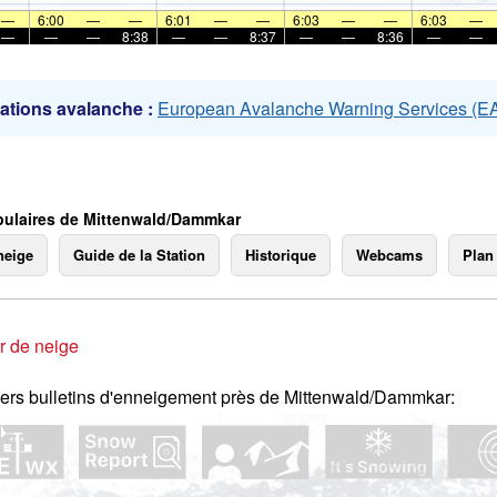
mer
—
6:00
—
—
6:01
—
—
6:03
—
—
6:03
—
—
—
—
8:38
—
—
8:37
—
—
8:36
—
—
ations avalanche :
European Avalanche Warning Services (
ulaires de Mittenwald/Dammkar
neige
Guide de la Station
Historique
Webcams
Plan
r de neige
ers bulletins d'enneigement près de Mittenwald/Dammkar: