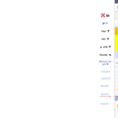
in
in
max
°
F
min
°
F
chill
°
F
Humid.
%
Niveau de
1
gel
ft
15000ft
12000ft
9000ft
6000ft
3000ft