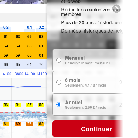
et le web
Réductions exclusives pour les
membres
—
—
—
—
Plus de 20 ans d'historique de nei
0.2
0.1
0.2
—
Données historiques de neige
61
63
66
63
59
59
66
61
59
59
66
61
Mensuel
7.99 $
Renouvellement mensuel
66
65
64
70
14100
13800
14100
14100
6 mois
24.99 $
Seulement 4.17 $ / mois
Annuel
29.99 $
53
54
57
55
Seulement 2.50 $ / mois
61
69
76
63
Continuer