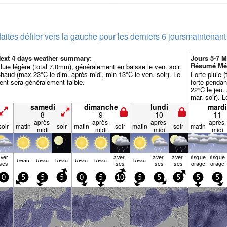
faites défiler vers la gauche pour les derniers 6 jours
maintenant
ext 4 days weather summary:
Jours 5-7 
Résumé Mé
luie légère (total 7.0mm), généralement en baisse le ven. soir.
haud (max 23°C le dim. après-midi, min 13°C le ven. soir). Le
Forte pluie 
ent sera généralement faible.
forte pendan
22°C le jeu.
mar. soir). 
faible.
samedi
dimanche
lundi
mardi
8
9
10
11
après-
après-
après-
après-
soir
matin
soir
matin
soir
matin
soir
matin
midi
midi
midi
midi
ver­
aver­
aver­
aver­
risque
risque
beau
beau
beau
beau
beau
beau
ses
ses
ses
ses
orage
orage
0
5
5
5
0
5
10
5
5
5
5
5