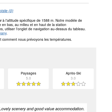
iste (0)
r
à l'altitude spécifique de 1588 m. Notre modèle de
en bas, au milieu et en haut de la station
s, utiliser l'onglet de navigation au-dessus du tableau.
many
.
l et comment nous prévoyons les températures.
Paysages
Après-Ski
5.0
3.0
er. Lovely scenery and good value accommodation.