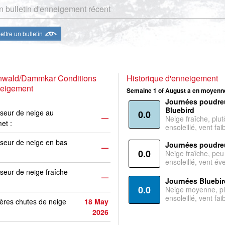
 bulletin d'enneigement récent
ttre un bulletin
enwald/Dammkar Conditions
Historique d'enneigement
neigement
Semaine 1 of August a en moyenne
Journées poudre
Bluebird
seur de neige au
0.0
—
Neige fraîche, plut
et :
ensoleillé, vent faib
seur de neige en bas
Journées poudre
—
0.0
Neige fraîche, peu
ensoleillé, vent év
seur de neige fraîche
—
Journées Bluebir
0.0
Neige moyenne, pl
ensoleillé, vent faib
ères chutes de neige
18 May
2026