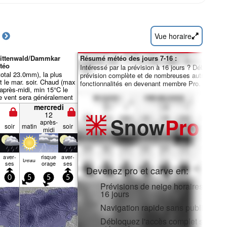
Vue horaire
Mittenwald/Dammkar
Résumé météo des jours 7-16 :
téo
Intéressé par la prévision à 16 jours ? Débloquez 
(total 23.0mm), la plus
prévision complète et de nombreuses autres
t le mar. soir. Chaud (max
fonctionnalités en devenant membre Pro.
 après-midi, min 15°C le
Le vent sera généralement
mercredi
12
Snow
Pro
après-
soir
matin
soir
midi
aver­
risque
aver­
beau
ses
orage
ses
Devenez pro et carve en:
0
5
5
5
Prévisions de neige horaires et sur
16 jours
Navigation rapide sans publicité
Débloquez l'accès complet sur l'ap