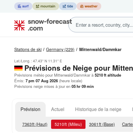
Stations de ski
Germany
(229)
Mittenwald/Dammkar
Lat./Long. :
47.43° N
11.31° E
Prévisions de Neige
pour Mitte
Prévisions météo pour Mittenwald/Dammkar à
5210
ft
altitude
Émis:
7 pm 07 Aug 2026
(heure locale)
Prévisions neige mises à jour en
05
hr
09
min
Prévision
Actuel
Historique de la neige
7363
ft
(Haut)
5210
ft
(Milieu)
3061
ft
(Base)
Carte