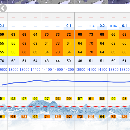
—
—
—
—
—
—
—
—
—
—
—
—
0.1
0.1
0.2
0.1
—
—
—
—
—
—
0.04
0.04
59
63
68
64
70
73
72
68
73
68
66
68
55
55
68
63
64
73
64
64
70
64
63
66
55
55
68
63
64
73
64
64
70
64
63
66
76
62
51
64
48
44
50
48
51
51
60
61
2600
13500
13600
14400
14100
14600
14300
13900
14100
14100
13800
13800
51
52
57
56
57
63
59
57
61
58
56
58
61
68
78
64
74
83
67
73
80
64
72
76