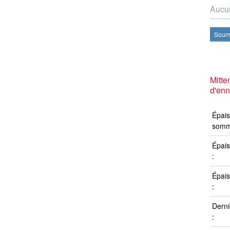
Aucun
Soume
Mitt
d'en
Épais
somm
Épais
:
Épais
:
Derni
: