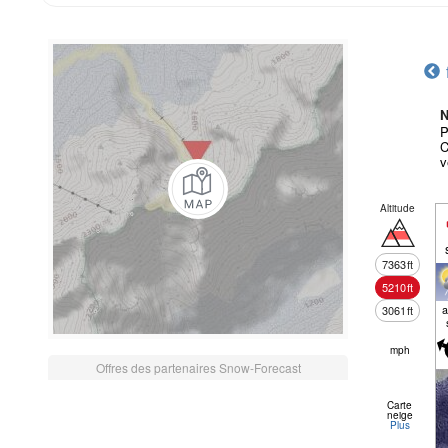
N
P
C
v
Altitude
7363
ft
5210
ft
a
3061
ft
mph
Offres des partenaires Snow-Forecast
Carte
neige
Plus