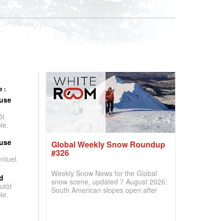
 :
use
ôt
le.
use
Global Weekly Snow Roundup
#326
entuel.
Weekly Snow News for the Global
d
snow scene, updated 7 August 2026:
utôt
South American slopes open after
le.
huge snowfalls, New Zealand posts
best conditions of season so far,
Australian areas open most terrain of