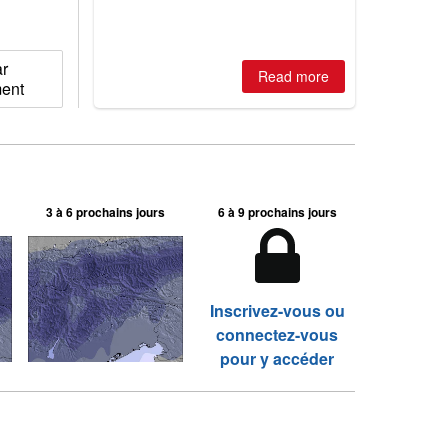
2026, northern hemisphere down to
two outdoor areas still open.
ar
Read more
ment
3 à 6 prochains jours
6 à 9 prochains jours
Inscrivez-vous ou
connectez-vous
pour y accéder