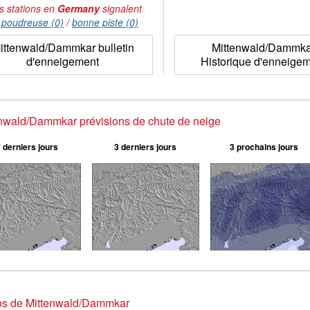
s stations en
Germany
signalent
:
poudreuse (0)
/
bonne piste (0)
ittenwald/Dammkar bulletin
Mittenwald/Dammk
d'enneigement
Historique d'enneige
nwald/Dammkar prévisions de chute de neige
 derniers jours
3 derniers jours
3 prochains jours
os de Mittenwald/Dammkar