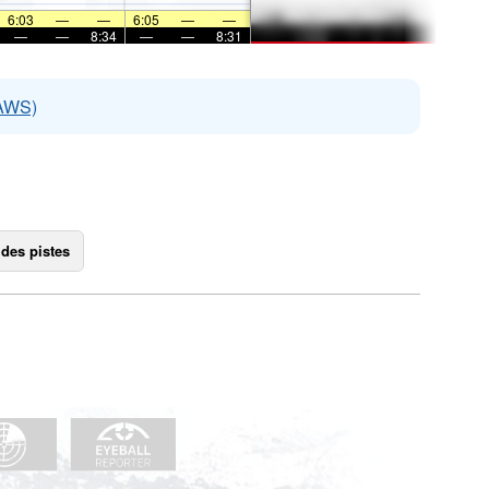
6:03
—
—
6:05
—
—
—
—
8:34
—
—
8:31
EAWS)
 des pistes