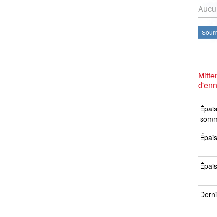
Aucun
Soume
Mitt
d'en
Épais
somm
Épais
:
Épais
:
Derni
: