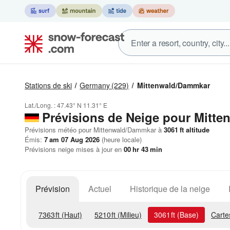
Stations de ski
Germany
(229)
Mittenwald/Dammkar
Lat./Long. :
47.43° N
11.31° E
Prévisions de Neige
pour Mitte
Prévisions météo pour Mittenwald/Dammkar à
3061
ft
altitude
Émis:
7 am 07 Aug 2026
(heure locale)
Prévisions neige mises à jour en
00
hr
43
min
Prévision
Actuel
Historique de la neige
7363
ft
(Haut)
5210
ft
(Milieu)
3061
ft
(Base)
Carte