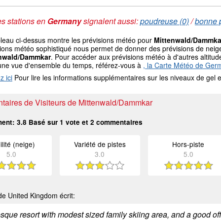
s stations en
Germany
signalent aussi:
poudreuse (0)
/
bonne p
bleau ci-dessus montre les prévisions météo pour
Mittenwald/Dammka
ions météo sophistiqué nous permet de donner des prévisions de neige 
enwald/Dammkar
. Pour accéder aux prévisions météo à d'autres altitude
une vue d'ensemble du temps, référez-vous à
, la Carte Météo de Ger
z ici
Pour lire les informations supplémentaires sur les niveaux de ge
aires de Visiteurs de Mittenwald/Dammkar
ment:
3.8
Basé sur
1
vote et
2
commentaires
ilité (neige)
Variété de pistes
Hors-piste
5.0
3.0
5.0
e United Kingdom écrit:
esque resort with modest sized family skiing area, and a good of