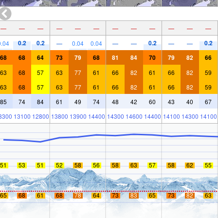
—
—
—
—
—
—
—
—
—
—
—
—
0.2
0.2
0.2
0.2
0.04
—
0.04
0.04
—
—
—
—
68
68
64
73
79
68
81
84
70
79
82
66
63
68
57
63
77
61
66
82
61
66
82
59
63
68
57
63
77
61
66
82
61
66
82
59
85
74
84
61
49
74
48
42
60
43
40
67
3300
13100
12800
13800
13900
14400
14300
14600
14400
14100
14300
14100
51
53
51
52
58
56
58
63
57
58
62
55
65
68
61
68
78
64
73
83
65
73
82
63