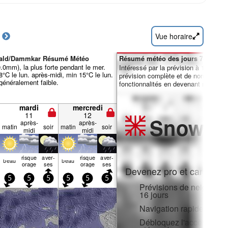
Vue horaire
nwald/Dammkar Résumé Météo
Résumé météo des jours 7-16 :
30.0mm), la plus forte pendant le mer.
Intéressé par la prévision à 16 jours
°C le lun. après-midi, min 15°C le lun.
prévision complète et de nombreuse
 généralement faible.
fonctionnalités en devenant membre 
mardi
mercredi
11
12
Snow
Pr
après-
après-
matin
soir
matin
soir
midi
midi
risque
aver­
risque
aver­
beau
beau
orage
ses
orage
ses
Devenez pro et carve en:
5
5
5
5
5
5
Prévisions de neige hora
16 jours
Navigation rapide sans p
Débloquez l'accès compl