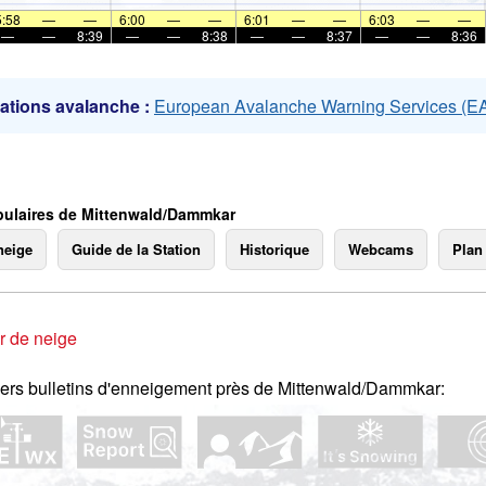
mer
5:58
—
—
6:00
—
—
6:01
—
—
6:03
—
—
—
—
8:39
—
—
8:38
—
—
8:37
—
—
8:36
ations avalanche :
European Avalanche Warning Services (
ulaires de Mittenwald/Dammkar
neige
Guide de la Station
Historique
Webcams
Plan
r de neige
ers bulletins d'enneigement près de Mittenwald/Dammkar: