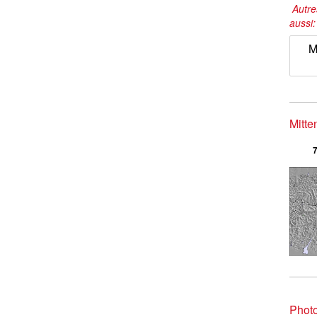
Autre
aussi
M
Mitte
7
Phot