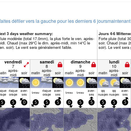
faites défiler vers la gauche pour les derniers 6 jours
maintenant
ext 3 days weather summary:
Jours 4-6 Mitte
luie modérée (total 17.0mm), la plus forte le ven. après-
Forte pluie (total 
idi. Chaud (max 29°C le dim. après-midi, min 14°C le
soir. Chaud (max 28
en. soir). Le vent sera généralement faible.
soir). Le vent sera
vendredi
samedi
dimanche
lundi
7
8
9
10
après-
après-
après-
après-
atin
soir
matin
soir
matin
soir
matin
soir
midi
midi
midi
midi
isque
risque
aver­
risque
aver­
aver­
qq
qq
aver­
beau
beau
beau
rage
orage
ses
orage
ses
ses
nuages
nuages
ses
5
5
0
5
5
5
0
5
5
5
5
5