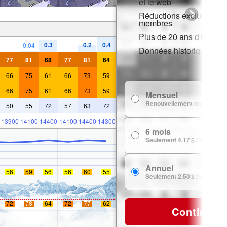
et le web
Réductions exclusives p
membres
—
—
—
—
—
—
Plus de 20 ans d'histori
0.3
0.2
0.4
—
0.04
—
Données historiques de
77
81
68
77
81
64
66
75
61
66
73
59
66
75
61
66
73
59
Mensuel
Renouvellement mensuel
50
55
72
57
63
72
13900
14100
14400
14100
14400
14300
6 mois
Seulement 4.17 $ / mois
Annuel
56
59
56
56
60
55
Seulement 2.50 $ / mois
72
78
64
72
77
62
Continuer