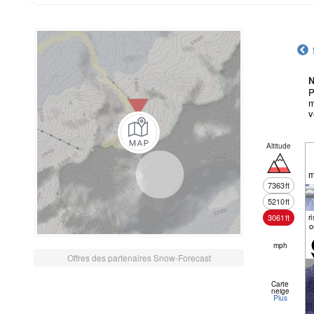
N
P
m
v
Altitude
m
7363
ft
5210
ft
r
3061
ft
o
mph
Offres des partenaires Snow-Forecast
Carte
neige
Plus