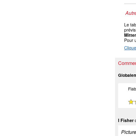
Autre
Le ta
prévis
Mitt
Pour 
Clique
Comment
Globale
Fiab
I Fisher
d
Pictur