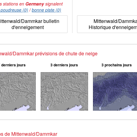
s stations en
Germany
signalent
:
poudreuse (0)
/
bonne piste (0)
ittenwald/Dammkar bulletin
Mittenwald/Dammk
d'enneigement
Historique d'enneige
nwald/Dammkar prévisions de chute de neige
 derniers jours
3 derniers jours
3 prochains jours
os de Mittenwald/Dammkar