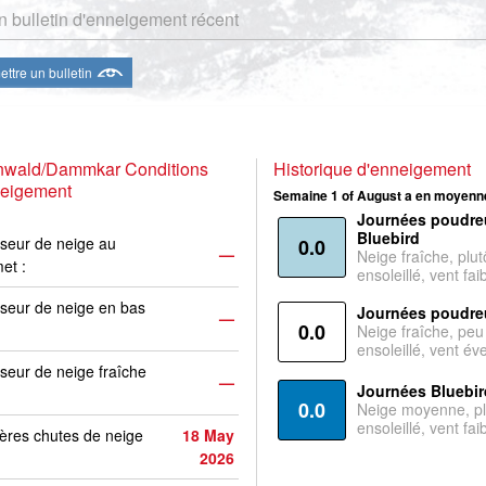
 bulletin d'enneigement récent
ttre un bulletin
enwald/Dammkar Conditions
Historique d'enneigement
neigement
Semaine 1 of August a en moyenne
Journées poudre
Bluebird
seur de neige au
0.0
—
Neige fraîche, plut
et :
ensoleillé, vent faib
seur de neige en bas
Journées poudre
—
0.0
Neige fraîche, peu
ensoleillé, vent év
seur de neige fraîche
—
Journées Bluebir
0.0
Neige moyenne, pl
ensoleillé, vent faib
ères chutes de neige
18 May
2026