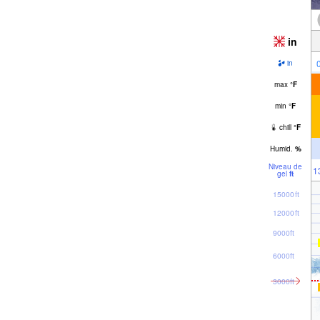
in
in
max
°
F
min
°
F
chill
°
F
Humid.
%
Niveau de
1
gel
ft
15000ft
12000ft
9000ft
6000ft
3000ft