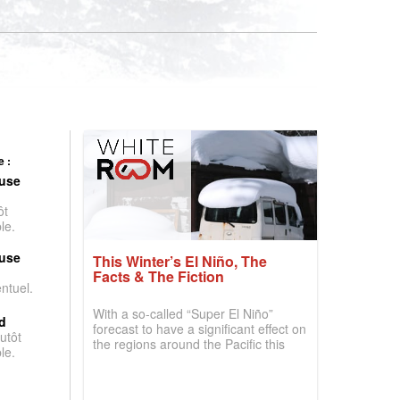
 :
use
ôt
le.
use
This Winter’s El Niño, The
Facts & The Fiction
entuel.
With a so-called “Super El Niño”
d
forecast to have a significant effect on
utôt
the regions around the Pacific this
le.
winter, the question skiers are asking
is simple: book now or wait, and
where are the best odds?