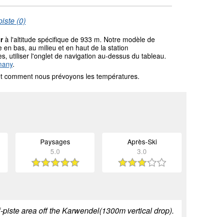
iste (0)
r
à l'altitude spécifique de 933 m. Notre modèle de
en bas, au milieu et en haut de la station
s, utiliser l'onglet de navigation au-dessus du tableau.
many
.
l et comment nous prévoyons les températures.
Paysages
Après-Ski
5.0
3.0
f-piste area off the Karwendel(1300m vertical drop).