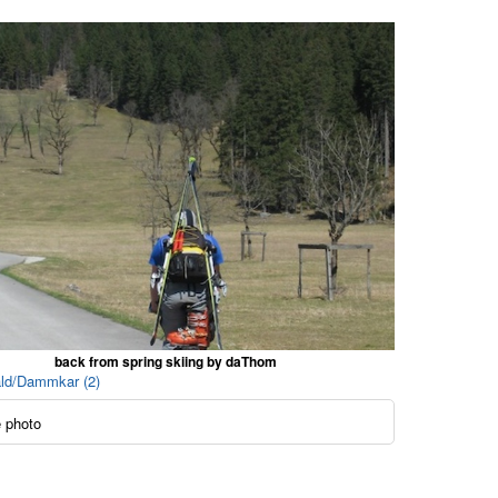
back from spring skiing by daThom
ald/Dammkar (2)
 photo