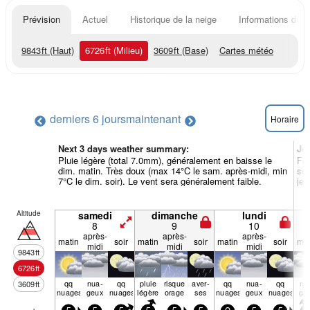
Prévision
Actuel
Historique de la neige
Informations du r
9843
ft
(Haut)
6726
ft
(Milieu)
3609
ft
(Base)
Cartes météo
derniers 6 jours
maintenant
Horaire
Next 3 days weather summary:
Jo
Pluie légère (total 7.0mm), généralement en baisse le
For
dim. matin. Très doux (max 14°C le sam. après-midi, min
soi
7°C le dim. soir). Le vent sera généralement faible.
jeu
Altitude
samedi
dimanche
lundi
8
9
10
après-
après-
après-
matin
soir
matin
soir
matin
soir
mat
midi
midi
midi
9843
ft
6726
ft
qq
nua­
qq
pluie
risque
aver­
qq
nua­
qq
nu
3609
ft
nuages
geux
nuages
légère
orage
ses
nuages
geux
nuages
ge