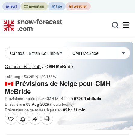
Canada - BC
(104)
CMH McBride
Lat./Long. :
53.28° N
120.15° W
Prévisions de Neige
pour CMH
McBride
Prévisions météo pour CMH McBride à
6726
ft
altitude
Émis:
5 am 08 Aug 2026
(heure locale)
Prévisions neige mises à jour en
02
hr
31
min