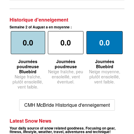
Historique d'enneigement
Semaine 2 of August a en moyenne :
0.0
0.0
0.0
Journées
Journées
Journées
poudreuse
poudreuse
Bluebird
Bluebird
Neige fraîche, peu
Neige moyenne,
Neige fraîche,
ensoleillé, vent
plutôt ensoleillé,
plutôt ensoleillé,
éventuel.
vent faible.
vent faible.
CMH McBride Historique d'enneigement