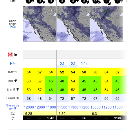
mph
5
5
5
5
5
5
0
5
5
5
Carte
neige
Plus
in
—
—
—
—
—
—
—
—
—
0.1
0.1
—
—
—
0.04
—
—
—
in
54
57
54
52
54
50
50
54
52
5
max
°
F
50
57
46
48
54
45
45
54
45
4
min
°
F
50
57
46
48
52
45
45
54
45
4
chill
°
F
68
48
64
72
57
72
67
50
65
7
Humid.
%
Niveau de
12000
12000
11800
11500
11300
11200
10800
11200
11500
115
gel
ft
6:28
—
—
6:30
—
—
6:31
—
—
6:
—
—
9:43
—
—
9:40
—
—
9:38