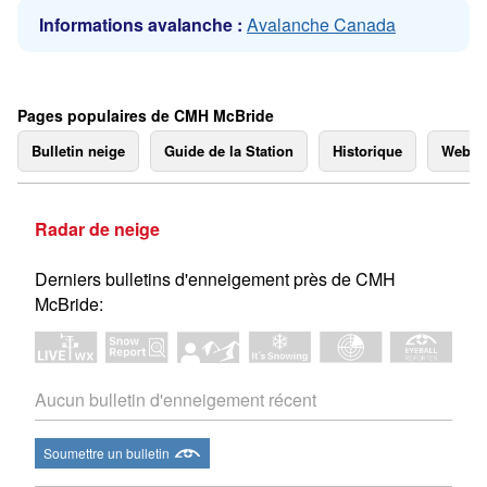
Informations avalanche :
Avalanche Canada
Pages populaires de CMH McBride
Bulletin neige
Guide de la Station
Historique
Webc
Radar de neige
Derniers bulletins d'enneigement près de CMH
McBride:
Aucun bulletin d'enneigement récent
Soumettre un bulletin