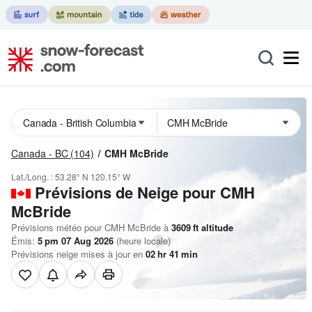
Canada - BC
(104)
CMH McBride
Lat./Long. :
53.28° N
120.15° W
Prévisions de Neige
pour CMH
McBride
Prévisions météo pour CMH McBride à
3609
ft
altitude
Émis:
5 pm 07 Aug 2026
(heure locale)
Prévisions neige mises à jour en
02
hr
41
min