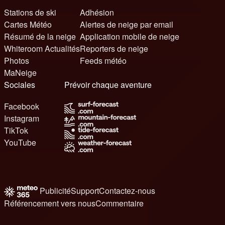
Stations de ski
Adhésion
Cartes Météo
Alertes de neige par email
Résumé de la neige
Application mobile de neige
Whiteroom Actualités
Reporters de neige
Photos
Feeds météo
MaNeige
Sociales
Prévoir chaque aventure
Facebook
Instagram
TikTok
YouTube
Publicité
Support
Contactez-nous
Référencement vers nous
Commentaire