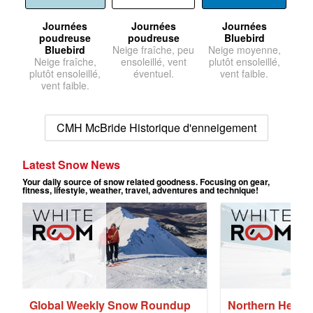
Journées
Journées
Journées
poudreuse
poudreuse
Bluebird
Bluebird
Neige fraîche, peu
Neige moyenne,
Neige fraîche,
ensoleillé, vent
plutôt ensoleillé,
plutôt ensoleillé,
éventuel.
vent faible.
vent faible.
CMH McBride Historique d'enneigement