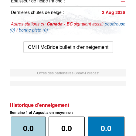
Épaisseur de neige fraîche :
—
Dernières chutes de neige :
2 Aug 2026
Autres stations en
Canada - BC
signalent aussi:
poudreuse
(0)
/
bonne piste (0)
CMH McBride bulletin d'enneigement
Offres des partenaires Snow-Forecast
Historique d'enneigement
Semaine 1 of August a en moyenne :
0.0
0.0
0.0