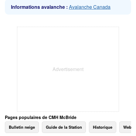
Informations avalanche :
Avalanche Canada
Pages populaires de CMH McBride
Bulletin neige
Guide de la Station
Historique
Webc