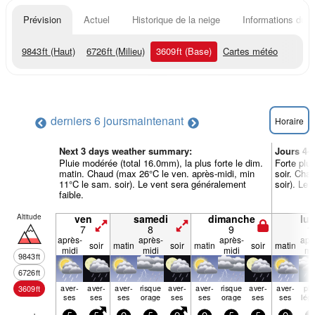
Prévision
Actuel
Historique de la neige
Informations du r
9843
ft
(Haut)
6726
ft
(Milieu)
3609
ft
(Base)
Cartes météo
derniers 6 jours
maintenant
Horaire
Next 3 days weather summary:
Jours 4-
Pluie modérée (total 16.0mm), la plus forte le dim.
Forte plui
matin. Chaud (max 26°C le ven. après-midi, min
soir. Cha
11°C le sam. soir). Le vent sera généralement
soir). Le 
faible.
Altitude
ven
samedi
dimanche
lun
7
8
9
1
après-
après-
après-
apr
soir
matin
soir
matin
soir
matin
midi
midi
midi
mi
9843
ft
6726
ft
aver­
aver­
aver­
risque
aver­
aver­
risque
aver­
aver­
plu
3609
ft
ses
ses
ses
orage
ses
ses
orage
ses
ses
lég