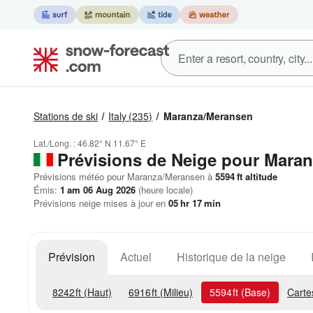
Stations de ski
Italy
(235)
Maranza/Meransen
Lat./Long. :
46.82° N
11.67° E
Prévisions de Neige
pour Maran
Prévisions météo pour Maranza/Meransen à
5594
ft
altitude
Émis:
1 am 06 Aug 2026
(heure locale)
Prévisions neige mises à jour en
05
hr
17
min
Prévision
Actuel
Historique de la neige
8242
ft
(Haut)
6916
ft
(Milieu)
5594
ft
(Base)
Carte