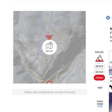
N
F
s
v
Altitude
m
8242
ft
6916
ft
r
5594
ft
o
mph
Offres des partenaires Snow-Forecast
Carte
neige
Plus