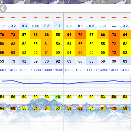
—
—
—
—
—
—
—
—
—
—
—
—
0.2
0.3
0.3
0.7
0.1
0.2
0.2
0.04
0.08
0.04
0.04
—
70
73
57
66
66
55
64
70
57
66
73
64
59
63
52
55
61
50
54
66
50
55
72
52
59
63
52
55
61
50
54
66
50
55
72
52
53
73
92
59
76
92
63
60
83
56
39
83
4400
14600
13500
13500
13800
13500
13300
13900
14100
14300
14600
14100
54
56
50
52
53
48
50
55
50
53
58
53
64
68
55
61
64
53
59
68
54
61
73
58