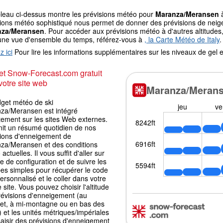
bleau ci-dessus montre les prévisions météo pour
Maranza/Meransen
à
ions météo sophistiqué nous permet de donner des prévisions de neige 
nza/Meransen
. Pour accéder aux prévisions météo à d'autres altitudes,
une vue d'ensemble du temps, référez-vous à
, la Carte Météo de Italy
.
z ici
Pour lire les informations supplémentaires sur les niveaux de ge
t Snow-Forecast.com gratuit
votre site web
dget météo de ski
za/Meransen est intégré
tement sur les sites Web externes.
rnit un résumé quotidien de nos
sions d'enneigement de
za/Meransen et des conditions
actuelles. Il vous suffit d'aller sur
e de configuration et de suivre les
pes simples pour récupérer le code
ersonnalisé et le coller dans votre
 site. Vous pouvez choisir l'altitude
révisions d'enneigement (au
t, à mi-montagne ou en bas des
) et les unités métriques/impériales
aisir des prévisions d'enneigement