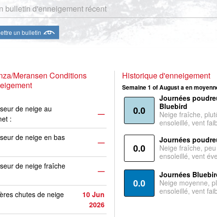
 bulletin d'enneigement récent
ttre un bulletin
nza/Meransen Conditions
Historique d'enneigement
neigement
Semaine 1 of August a en moyenne
Journées poudre
Bluebird
seur de neige au
0.0
—
Neige fraîche, plut
et :
ensoleillé, vent faib
seur de neige en bas
Journées poudre
—
0.0
Neige fraîche, peu
ensoleillé, vent év
seur de neige fraîche
—
Journées Bluebir
0.0
Neige moyenne, pl
ensoleillé, vent faib
ères chutes de neige
10 Jun
2026