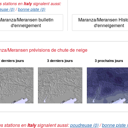
s stations en
Italy
signalent aussi:
euse (0)
/
bonne piste (0)
Maranza/Meransen bulletin
Maranza/Meransen Hist
d'enneigement
d'enneigement
za/Meransen prévisions de chute de neige
 derniers jours
3 derniers jours
3 prochains jours
s stations en
Italy
signalent aussi:
poudreuse (0)
/
bonne piste 