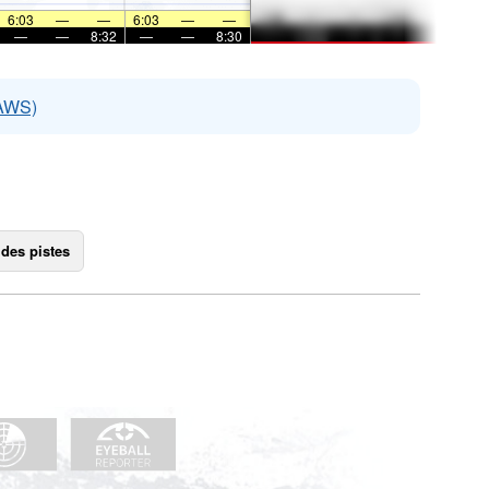
6:03
—
—
6:03
—
—
—
—
8:32
—
—
8:30
EAWS)
 des pistes