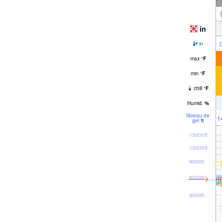
in
in
max
°
F
min
°
F
chill
°
F
Humid.
%
Niveau de
1
gel
ft
15000ft
12000ft
9000ft
6000ft
3000ft