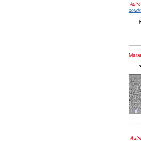
Autre
poudr
Maran
7
Autre