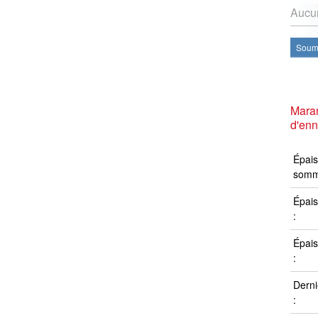
Aucun
Soume
Mara
d'en
Épais
somm
Épais
:
Épais
:
Derni
: