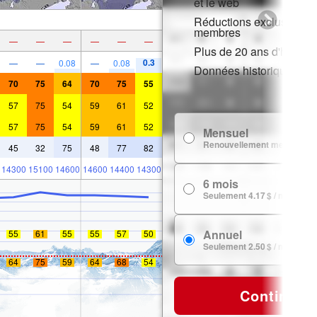
et le web
Réductions exclusives p
membres
—
—
—
—
—
—
Plus de 20 ans d'histori
0.3
—
—
0.08
—
0.08
Données historiques de
70
75
64
70
75
55
57
75
54
59
61
52
57
75
54
59
61
52
Mensuel
Renouvellement mensuel
45
32
75
48
77
82
14300
15100
14600
14600
14400
14300
6 mois
Seulement 4.17 $ / mois
Annuel
55
61
55
55
57
50
Seulement 2.50 $ / mois
64
75
59
64
68
54
Continuer