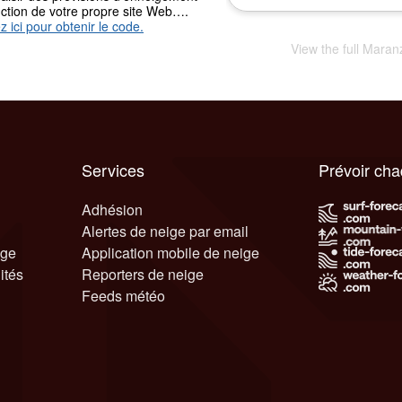
nction de votre propre site Web….
z ici pour obtenir le code.
View the full Mara
Services
Prévoir ch
Adhésion
Alertes de neige par email
ige
Application mobile de neige
ités
Reporters de neige
Feeds météo