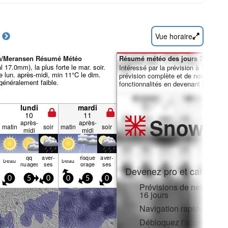
Vue horaire
za/Meransen Résumé Météo
Résumé météo des jours 7-16 :
l 17.0mm), la plus forte le mar. soir.
Intéressé par la prévision à 16 jours
 lun. après-midi, min 11°C le dim.
prévision complète et de nombreuse
 généralement faible.
fonctionnalités en devenant membre 
lundi
mardi
10
11
Snow
Pr
après-
après-
matin
soir
matin
soir
midi
midi
qq
aver­
risque
aver­
beau
beau
nuages
ses
orage
ses
Devenez pro et carve en:
0
5
0
0
5
0
Prévisions de neige hora
16 jours
Navigation rapide sans p
Débloquez l'accès compl