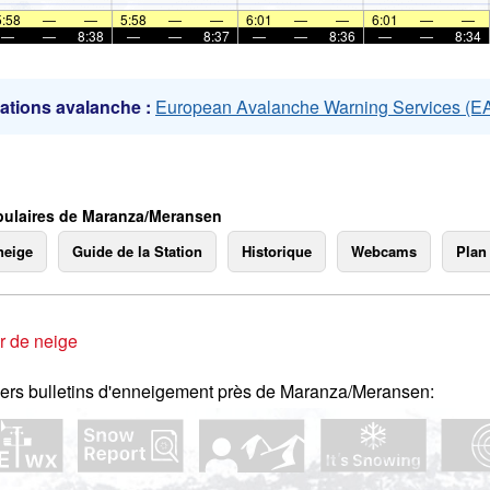
mer
5:58
—
—
5:58
—
—
6:01
—
—
6:01
—
—
—
—
8:38
—
—
8:37
—
—
8:36
—
—
8:34
ations avalanche :
European Avalanche Warning Services (
ulaires de Maranza/Meransen
neige
Guide de la Station
Historique
Webcams
Plan
r de neige
ers bulletins d'enneigement près de Maranza/Meransen: