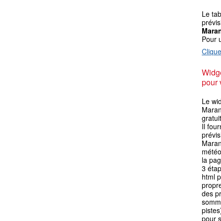
Le ta
prévis
Mara
Pour 
Clique
Widge
pour 
Le wi
Maran
gratui
Il fou
prévi
Maran
météo 
la pag
3 éta
html p
propre
des p
somme
pistes
pour s