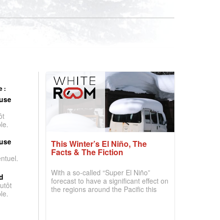
 :
use
ôt
le.
use
This Winter’s El Niño, The
Facts & The Fiction
entuel.
With a so-called “Super El Niño”
d
forecast to have a significant effect on
utôt
the regions around the Pacific this
le.
winter, the question skiers are asking
is simple: book now or wait, and
where are the best odds?