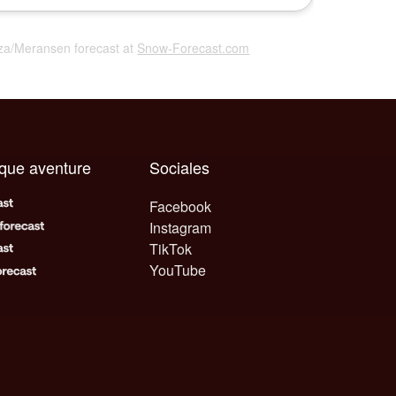
nza/Meransen forecast at
Snow-Forecast.com
aque aventure
Sociales
Facebook
Instagram
TikTok
YouTube