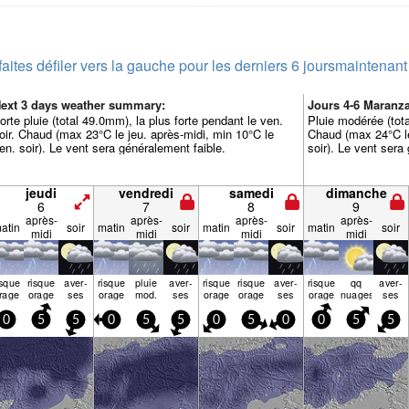
faites défiler vers la gauche pour les derniers 6 jours
maintenant
ext 3 days weather summary:
Jours 4-6 Maran
orte pluie (total 49.0mm), la plus forte pendant le ven.
Pluie modérée (tota
oir. Chaud (max 23°C le jeu. après-midi, min 10°C le
Chaud (max 24°C le
en. soir). Le vent sera généralement faible.
soir). Le vent sera
jeudi
vendredi
samedi
dimanche
6
7
8
9
après-
après-
après-
après-
atin
soir
matin
soir
matin
soir
matin
soir
midi
midi
midi
midi
isque
risque
aver­
risque
pluie
aver­
risque
risque
aver­
risque
qq
aver­
rage
orage
ses
orage
mod.
ses
orage
orage
ses
orage
nuages
ses
0
5
5
0
5
5
0
5
0
0
5
5