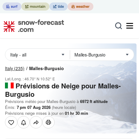
Italy
(235)
Malles-Burgusio
Lat./Long. :
46.70° N
10.52° E
Prévisions de Neige
pour Malles-
Burgusio
Prévisions météo pour Malles-Burgusio à
6972
ft
altitude
Émis:
7 pm 07 Aug 2026
(heure locale)
Prévisions neige mises à jour en
01
hr
30
min