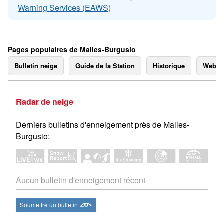
Warning Services (EAWS)
Pages populaires de Malles-Burgusio
Bulletin neige
Guide de la Station
Historique
Webc
Radar de neige
Derniers bulletins d'enneigement près de Malles-
Burgusio:
Aucun bulletin d'enneigement récent
Soumettre un bulletin