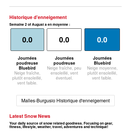
Historique d'enneigement
Semaine 2 of August a en moyenne :
0.0
0.0
0.0
Journées
Journées
Journées
poudreuse
poudreuse
Bluebird
Bluebird
Neige fraîche, peu
Neige moyenne,
Neige fraîche,
ensoleillé, vent
plutôt ensoleillé,
plutôt ensoleillé,
éventuel.
vent faible.
vent faible.
Malles-Burgusio Historique d'enneigement