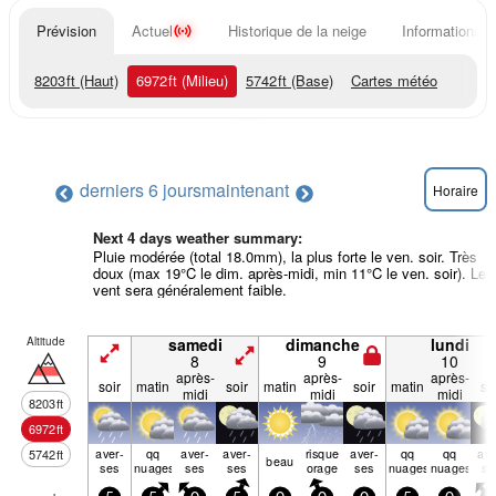
Prévision
Actuel
Historique de la neige
Informations d
8203
ft
(Haut)
6972
ft
(Milieu)
5742
ft
(Base)
Cartes météo
derniers 6 jours
maintenant
Horaire
Next 4 days weather summary:
Pluie modérée (total 18.0mm), la plus forte le ven. soir. Très
doux (max 19°C le dim. après-midi, min 11°C le ven. soir). Le
vent sera généralement faible.
Altitude
samedi
dimanche
lundi
8
9
10
après-
après-
après-
soir
matin
soir
matin
soir
matin
so
midi
midi
midi
8203
ft
6972
ft
aver­
qq
aver­
aver­
risque
aver­
qq
qq
ave
5742
ft
beau
ses
nuages
ses
ses
orage
ses
nuages
nuages
se