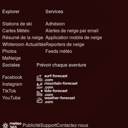
Explorer
Services
Stations de ski
Adhésion
Cartes Météo
Alertes de neige par email
Résumé de la neige
Application mobile de neige
Whiteroom Actualités
Reporters de neige
Photos
Feeds météo
MaNeige
Sociales
Prévoir chaque aventure
Facebook
Instagram
TikTok
YouTube
Publicité
Support
Contactez-nous