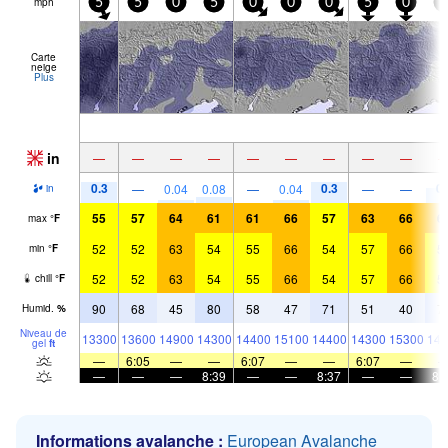
mph
5
5
0
5
0
0
0
5
0
0
Carte
neige
Plus
in
—
—
—
—
—
—
—
—
—
0.3
0.3
0.
—
0.04
0.08
—
0.04
—
—
in
55
57
64
61
61
66
57
63
66
6
max
°
F
52
52
63
54
55
66
54
57
66
5
min
°
F
52
52
63
54
55
66
54
57
66
5
chill
°
F
90
68
45
80
58
47
71
51
40
7
Humid.
%
Niveau de
13300
13600
14900
14300
14400
15100
14400
14300
15300
143
gel
ft
—
6:05
—
—
6:07
—
—
6:07
—
—
—
—
8:39
—
—
8:37
—
—
8:
Informations avalanche :
European Avalanche