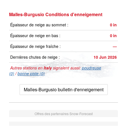
Malles-Burgusio Conditions d'enneigement
Épaisseur de neige au sommet :
0
in
Épaisseur de neige en bas :
0
in
Épaisseur de neige fraîche :
—
Dernières chutes de neige :
10 Jun 2026
Autres stations en
Italy
signalent aussi:
poudreuse
(0)
/
bonne piste (0)
Malles-Burgusio bulletin d'enneigement
Offres des partenaires Snow-Forecast