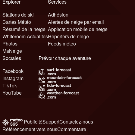
Explorer
Services
Stations de ski
Adhésion
Cartes Météo
Alertes de neige par email
Résumé de la neige
Application mobile de neige
Whiteroom Actualités
Reporters de neige
Photos
Feeds météo
MaNeige
Sociales
Prévoir chaque aventure
Facebook
Instagram
TikTok
YouTube
Publicité
Support
Contactez-nous
Référencement vers nous
Commentaire