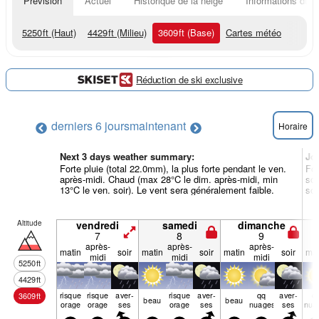
Prévision
Actuel
Historique de la neige
Informations du r
5250
ft
(Haut)
4429
ft
(Milieu)
3609
ft
(Base)
Cartes météo
Réduction de ski exclusive
derniers 6 jours
maintenant
Horaire
Next 3 days weather summary:
Jo
Forte pluie (total 22.0mm), la plus forte pendant le ven.
For
après-midi. Chaud (max 28°C le dim. après-midi, min
soi
13°C le ven. soir). Le vent sera généralement faible.
soi
Altitude
vendredi
samedi
dimanche
7
8
9
après-
après-
après-
matin
soir
matin
soir
matin
soir
mat
midi
midi
midi
5250
ft
4429
ft
risque
risque
aver­
risque
aver­
qq
aver­
q
3609
ft
beau
beau
orage
orage
ses
orage
ses
nuages
ses
nua