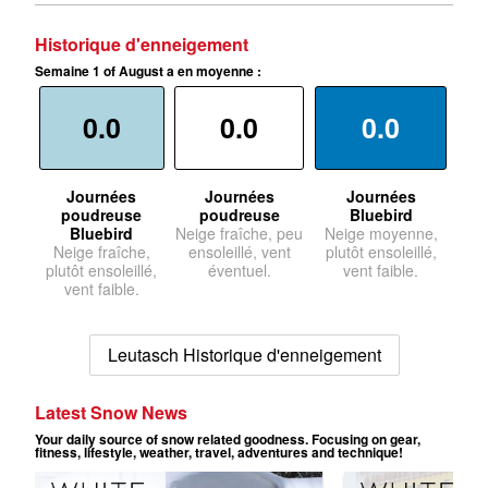
Historique d'enneigement
Semaine 1 of August a en moyenne :
0.0
0.0
0.0
Journées
Journées
Journées
poudreuse
poudreuse
Bluebird
Bluebird
Neige fraîche, peu
Neige moyenne,
Neige fraîche,
ensoleillé, vent
plutôt ensoleillé,
plutôt ensoleillé,
éventuel.
vent faible.
vent faible.
Leutasch Historique d'enneigement