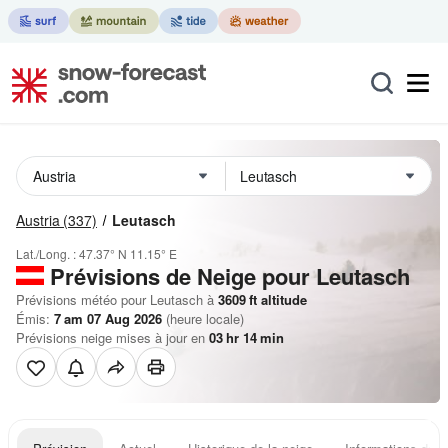
Austria
(337)
Leutasch
Lat./Long. :
47.37° N
11.15° E
Prévisions de Neige
pour Leutasch
Prévisions météo pour Leutasch à
3609
ft
altitude
Émis:
7 am 07 Aug 2026
(heure locale)
Prévisions neige mises à jour en
03
hr
14
min