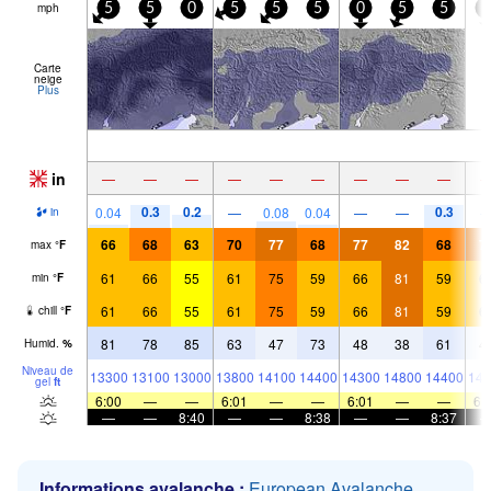
mph
5
5
0
5
5
5
0
5
5
5
Carte
neige
Plus
in
—
—
—
—
—
—
—
—
—
0.3
0.2
0.3
0.04
—
0.08
0.04
—
—
in
66
68
63
70
77
68
77
82
68
7
max
°
F
61
66
55
61
75
59
66
81
59
6
min
°
F
61
66
55
61
75
59
66
81
59
6
chill
°
F
81
78
85
63
47
73
48
38
61
4
Humid.
%
Niveau de
13300
13100
13000
13800
14100
14400
14300
14800
14400
141
gel
ft
6:00
—
—
6:01
—
—
6:01
—
—
6:
—
—
8:40
—
—
8:38
—
—
8:37
Informations avalanche :
European Avalanche