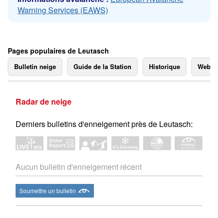
Warning Services (EAWS)
Pages populaires de Leutasch
Bulletin neige
Guide de la Station
Historique
Webc
Radar de neige
Derniers bulletins d'enneigement près de Leutasch:
Aucun bulletin d'enneigement récent
Soumettre un bulletin