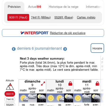
Prévision
Actuel
Historique de la neige
Informations d
9351
ft
(Haut)
7441
ft
(Milieu)
5528
ft
(Base)
Cartes météo
Réduction de ski exclusive
derniers 6 jours
maintenant
Horaire
Next 3 days weather summary:
Jo
Forte pluie (total 34.0mm), la plus forte pendant le mar.
For
après-midi. Très doux (max 12°C le dim. après-midi, min
soi
7°C le mar. après-midi). Le vent sera généralement faible.
mer
Altitude
dimanche
lundi
mardi
9
10
11
après-
après-
après-
matin
soir
matin
soir
matin
soir
mat
midi
midi
midi
9351
ft
7441
ft
qq
nua­
aver­
qq
aver­
forte
aver­
q
5528
ft
beau
beau