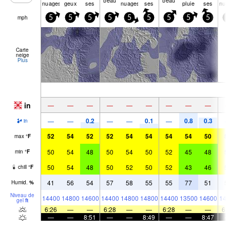
nuages
geux
ses
nuages
ses
pluie
ses
nua
mph
5
5
5
5
5
5
5
5
5
0
Carte
neige
Plus
in
—
—
—
—
—
—
—
—
—
0.2
0.1
0.8
0.3
—
—
—
—
—
in
52
54
52
52
54
54
54
54
50
5
max
°
F
50
54
48
50
54
50
52
45
48
5
min
°
F
50
54
48
50
52
50
52
43
46
5
chill
°
F
41
56
54
57
58
55
55
77
51
5
Humid.
%
Niveau de
14400
14800
14600
14400
14800
14800
14400
13500
14600
141
gel
ft
6:26
—
—
6:28
—
—
6:28
—
—
6:
—
—
8:51
—
—
8:49
—
—
8:47