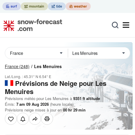
France
(248)
Les Menuires
Lat./Long. :
45.31° N
6.54° E
Prévisions de Neige
pour Les
Menuires
Prévisions météo pour Les Menuires à
9351
ft
altitude
Émis:
7 am 09 Aug 2026
(heure locale)
Prévisions neige mises à jour en
00
hr
29
min