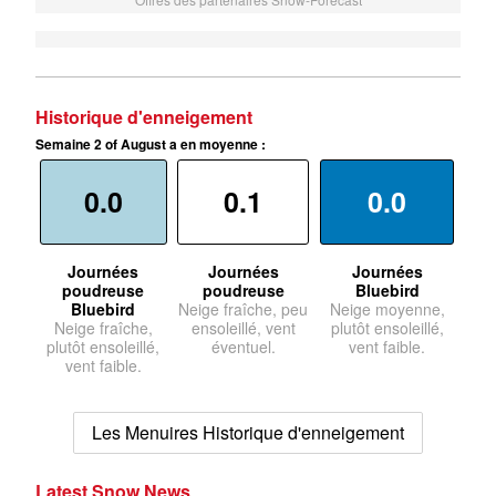
Historique d'enneigement
Semaine 2 of August a en moyenne :
0.0
0.1
0.0
Journées
Journées
Journées
poudreuse
poudreuse
Bluebird
Bluebird
Neige fraîche, peu
Neige moyenne,
Neige fraîche,
ensoleillé, vent
plutôt ensoleillé,
plutôt ensoleillé,
éventuel.
vent faible.
vent faible.
Les Menuires Historique d'enneigement