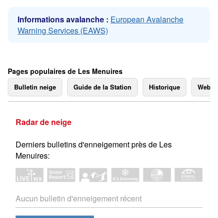
Informations avalanche :
European Avalanche
Warning Services (EAWS)
Pages populaires de Les Menuires
Bulletin neige
Guide de la Station
Historique
Webc
Radar de neige
Derniers bulletins d'enneigement près de Les
Menuires:
Aucun bulletin d'enneigement récent