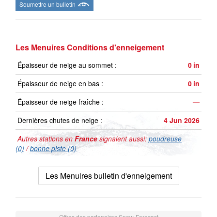
Soumettre un bulletin
Les Menuires Conditions d'enneigement
Épaisseur de neige au sommet :
0
in
Épaisseur de neige en bas :
0
in
Épaisseur de neige fraîche :
—
Dernières chutes de neige :
4 Jun 2026
Autres stations en
France
signalent aussi:
poudreuse
(0)
/
bonne piste (0)
Les Menuires bulletin d'enneigement
Offres des partenaires Snow-Forecast