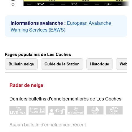
—
8:52
—
—
8:51
—
—
8:49
—
Informations avalanche :
European Avalanche
Warning Services (EAWS)
Pages populaires de Les Coches
Bulletin neige
Guide de la Station
Historique
Webc
Radar de neige
Derniers bulletins d'enneigement près de Les Coches:
Aucun bulletin d'enneigement récent