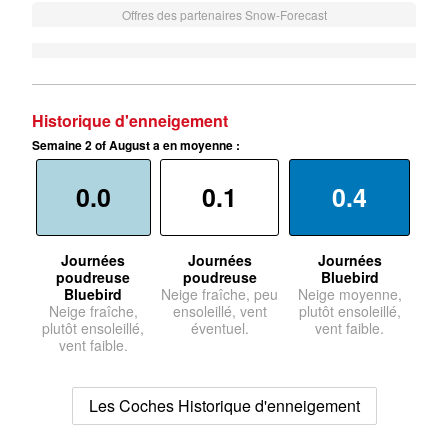
Offres des partenaires Snow-Forecast
Historique d'enneigement
Semaine 2 of August a en moyenne :
0.0
0.1
0.4
Journées
Journées
Journées
poudreuse
poudreuse
Bluebird
Bluebird
Neige fraîche, peu
Neige moyenne,
Neige fraîche,
ensoleillé, vent
plutôt ensoleillé,
plutôt ensoleillé,
éventuel.
vent faible.
vent faible.
Les Coches Historique d'enneigement