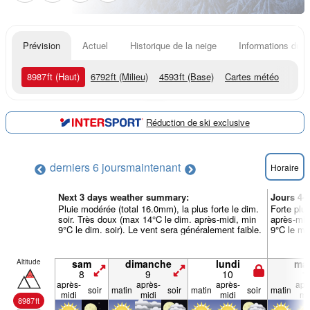
Prévision
Actuel
Historique de la neige
Informations du r
8987
ft
(Haut)
6792
ft
(Milieu)
4593
ft
(Base)
Cartes météo
Réduction de ski exclusive
derniers 6 jours
maintenant
Horaire
Next 3 days weather summary:
Jours 4-
Pluie modérée (total 16.0mm), la plus forte le dim.
Forte plui
soir. Très doux (max 14°C le dim. après-midi, min
après-mid
9°C le dim. soir). Le vent sera généralement faible.
9°C le me
Altitude
sam
dimanche
lundi
mar
8
9
10
1
après-
après-
après-
apr
soir
matin
soir
matin
soir
matin
midi
midi
midi
mi
8987
ft