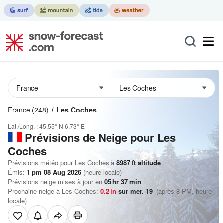
France
(248)
Les Coches
Lat./Long. :
45.55° N
6.73° E
Prévisions de Neige
pour Les
Coches
Prévisions météo pour Les Coches à
8987
ft
altitude
Émis:
1 pm 08 Aug 2026
(heure locale)
Prévisions neige mises à jour en
05
hr
37
min
Prochaine neige à Les Coches:
0.2
in
sur mer. 19
(après 8 PM, heure
locale)