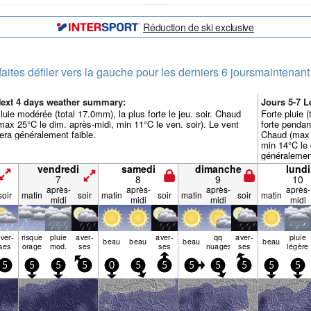
Réduction de ski exclusive
faites défiler vers la gauche pour les derniers 6 jours
maintenant
ext 4 days weather summary:
Jours 5-7 
luie modérée (total 17.0mm), la plus forte le jeu. soir. Chaud
Forte pluie 
max 25°C le dim. après-midi, min 11°C le ven. soir). Le vent
forte pendan
era généralement faible.
Chaud (max 2
min 14°C le 
généralement
vendredi
samedi
dimanche
lundi
7
8
9
10
après-
après-
après-
après-
soir
matin
soir
matin
soir
matin
soir
matin
midi
midi
midi
midi
ver­
risque
pluie
aver­
aver­
qq
aver­
pluie
beau
beau
beau
beau
ses
orage
mod.
ses
ses
nuages
ses
légère
5
5
5
5
0
5
5
5
5
5
5
5