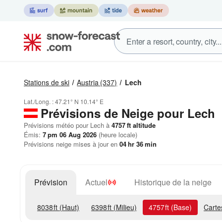
Stations de ski
Austria
(337)
Lech
Lat./Long. :
47.21° N
10.14° E
Prévisions de Neige
pour Lech
Prévisions météo pour Lech à
4757
ft
altitude
Émis:
7 pm 06 Aug 2026
(heure locale)
Prévisions neige mises à jour en
04
hr
36
min
Prévision
Actuel
Historique de la neige
8038
ft
(Haut)
6398
ft
(Milieu)
4757
ft
(Base)
Carte