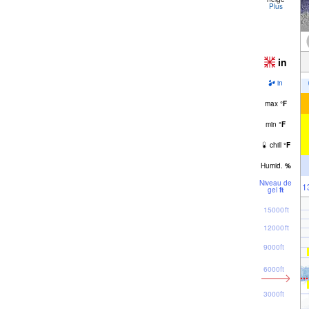
Plus
in
in
max
°
F
min
°
F
chill
°
F
Humid.
%
Niveau de
1
gel
ft
15000ft
12000ft
9000ft
6000ft
3000ft