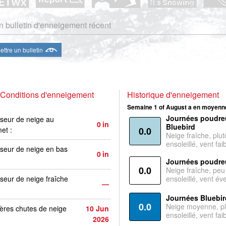
 bulletin d'enneigement récent
ttre un bulletin
Conditions d'enneigement
Historique d'enneigement
Semaine 1 of August a en moyenne
Journées poudre
seur de neige au
0
in
Bluebird
et :
0.0
Neige fraîche, plut
ensoleillé, vent faib
seur de neige en bas
0
in
Journées poudre
0.0
Neige fraîche, peu
seur de neige fraîche
ensoleillé, vent év
—
Journées Bluebir
0.0
Neige moyenne, pl
ères chutes de neige
10 Jun
ensoleillé, vent faib
2026