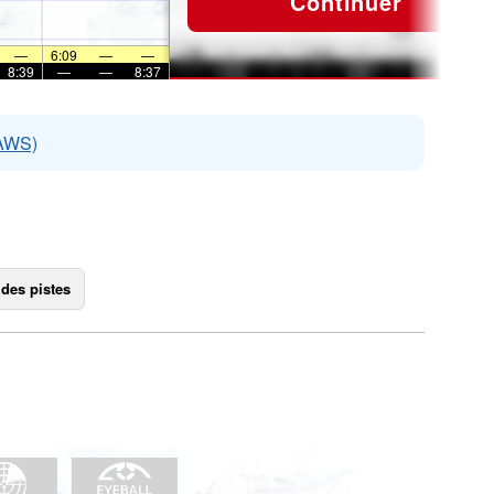
Continuer
—
6:09
—
—
8:39
—
—
8:37
EAWS)
 des pistes