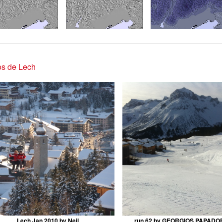
os de Lech
Lech Jan 2010 by Neil
run 62 by GEORGIOS PAPAD