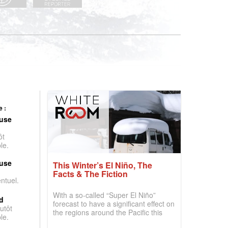
 :
use
ôt
le.
use
This Winter’s El Niño, The
Facts & The Fiction
entuel.
With a so-called “Super El Niño”
d
forecast to have a significant effect on
utôt
the regions around the Pacific this
le.
winter, the question skiers are asking