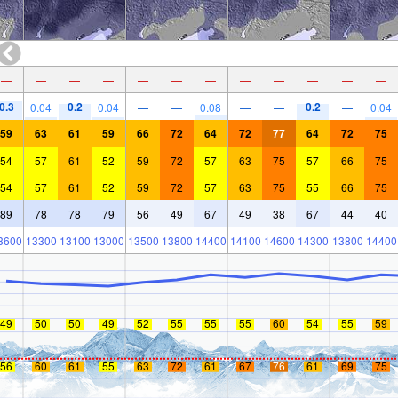
—
—
—
—
—
—
—
—
—
—
—
—
0.3
0.2
0.2
0.04
0.04
—
—
0.08
—
—
—
0.04
59
63
61
59
66
72
64
72
77
64
72
75
54
57
61
52
59
72
57
63
75
57
66
75
54
57
61
52
59
72
57
63
75
55
66
75
89
78
78
79
56
49
67
49
38
67
44
40
3600
13300
13100
13000
13500
13800
14400
14100
14600
14300
13800
14400
49
50
50
49
52
55
55
55
60
54
55
59
56
60
61
55
63
72
61
67
76
61
69
75