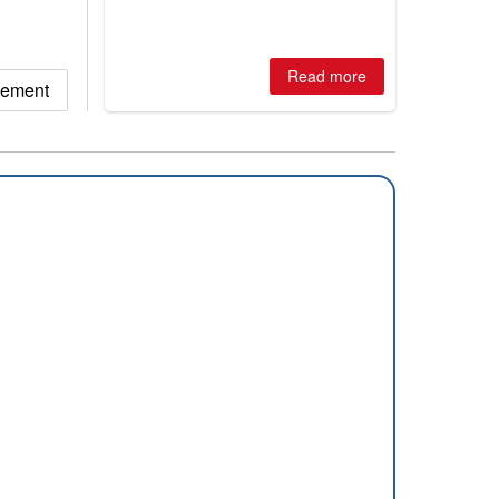
is simple: book now or wait, and
where are the best odds?
Read more
gement