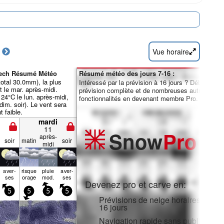
Vue horaire
Lech Résumé Météo
Résumé météo des jours 7-16 :
(total 30.0mm), la plus
Intéressé par la prévision à 16 jours ? Débloquez 
t le mar. après-midi.
prévision complète et de nombreuses autres
4°C le lun. après-midi,
fonctionnalités en devenant membre Pro.
dim. soir). Le vent sera
 faible.
mardi
11
Snow
Pro
après-
soir
matin
soir
midi
aver­
risque
pluie
aver­
ses
orage
mod.
ses
Devenez pro et carve en:
5
5
5
5
Prévisions de neige horaires et sur
16 jours
Navigation rapide sans publicité