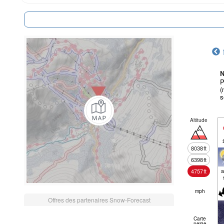
N
P
(
s
Altitude
8038
ft
6398
ft
a
4757
ft
mph
Offres des partenaires Snow-Forecast
Carte
neige