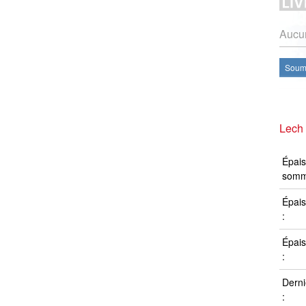
Aucun
Soume
Lech 
Épais
somm
Épais
:
Épais
:
Derni
: