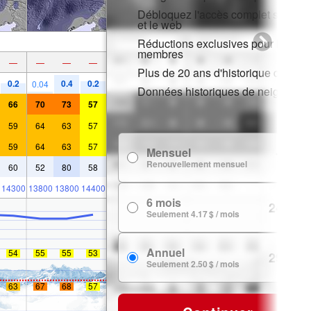
Débloquez l'accès complet sur l'ap
et le web
Réductions exclusives pour les
membres
—
—
—
—
Plus de 20 ans d'historique de nei
0.2
0.4
0.2
0.04
Données historiques de neige
66
70
73
57
59
64
63
57
59
64
63
57
Mensuel
7.99 $
Renouvellement mensuel
60
52
80
58
14300
13800
13800
14400
6 mois
24.99 $
Seulement 4.17 $ / mois
Annuel
54
55
55
53
29.99 $
Seulement 2.50 $ / mois
63
67
68
57