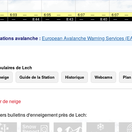
mer
—
6:03
—
—
6:05
—
—
6:07
—
—
6:07
—
—
—
—
8:44
—
—
8:43
—
—
8:40
—
—
ations avalanche :
European Avalanche Warning Services (
ulaires de Lech
neige
Guide de la Station
Historique
Webcams
Plan
r de neige
ers bulletins d'enneigement près de Lech: