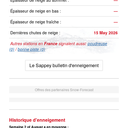
Épaisseur de neige au sommet :
—
Épaisseur de neige en bas :
—
Épaisseur de neige fraîche :
—
Dernières chutes de neige :
15 May 2026
Autres stations en
France
signalent aussi:
poudreuse
(0)
/
bonne piste (0)
Le Sappey bulletin d'enneigement
Offres des partenaires Snow-Forecast
Historique d'enneigement
Semaine 2 of August a en moyenne :