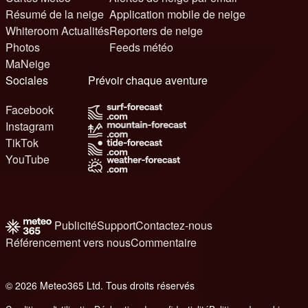
Résumé de la neige
Application mobile de neige
Whiteroom Actualités
Reporters de neige
Photos
Feeds météo
MaNeige
Sociales
Prévoir chaque aventure
Facebook
Instagram
TikTok
YouTube
Publicité
Support
Contactez-nous
Référencement vers nous
Commentaire
© 2026 Meteo365 Ltd. Tous droits réservés
8