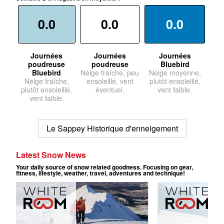
0.0
0.0
0.0
Journées
Journées
Journées
poudreuse
poudreuse
Bluebird
Bluebird
Neige fraîche, peu
Neige moyenne,
Neige fraîche,
ensoleillé, vent
plutôt ensoleillé,
plutôt ensoleillé,
éventuel.
vent faible.
vent faible.
Le Sappey Historique d'enneigement