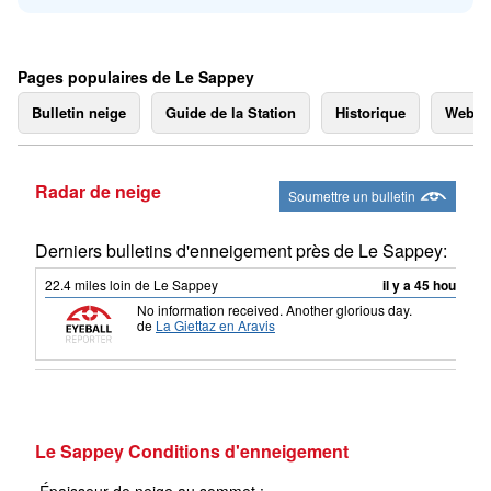
Pages populaires de Le Sappey
Bulletin neige
Guide de la Station
Historique
Webc
Radar de neige
Soumettre un bulletin
Derniers bulletins d'enneigement près de Le Sappey:
22.4
miles
loin de Le Sappey
il y a 45 hour
No information received. Another glorious day.
de
La Giettaz en Aravis
Le Sappey Conditions d'enneigement