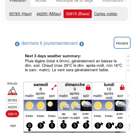
Prévision
Actuel
Historique de la neige
Informations du r
5578
ft
(Haut)
4429
ft
(Milieu)
3281
ft
(Base)
Cartes météo
derniers 6 jours
maintenant
Horaire
Next 3 days weather summary:
Jo
Pluie légère (total 4.0mm), généralement en baisse le
Plu
dim. soir. Chaud (max 29°C le dim. après-midi, min 16°C
Cha
le sam. matin). Le vent sera généralement faible.
soi
Altitude
samedi
dimanche
lundi
8
9
10
après-
après-
après-
matin
soir
matin
soir
matin
soir
mat
midi
midi
midi
5578
ft
4429
ft
qq
qq
aver­
aver­
3281
ft
beau
beau
beau
beau
beau
be
nuages
nuages
ses
ses
mph
0
5
5
5
5
5
5
5
0
5