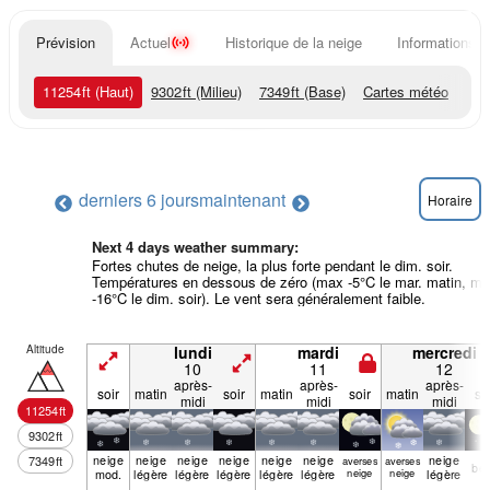
Prévision
Actuel
Historique de la neige
Informations d
11254
ft
(Haut)
9302
ft
(Milieu)
7349
ft
(Base)
Cartes météo
derniers 6 jours
maintenant
Horaire
Next 4 days weather summary:
Fortes chutes de neige, la plus forte pendant le dim. soir.
Températures en dessous de zéro (max -5°C le mar. matin, mi
-16°C le dim. soir). Le vent sera généralement faible.
Altitude
lundi
mardi
mercredi
10
11
12
après-
après-
après-
soir
matin
soir
matin
soir
matin
so
midi
midi
midi
11254
ft
9302
ft
neige
neige
neige
neige
neige
neige
neige
7349
ft
averses
averses
be
mod.
légère
légère
légère
légère
légère
neige
neige
légère