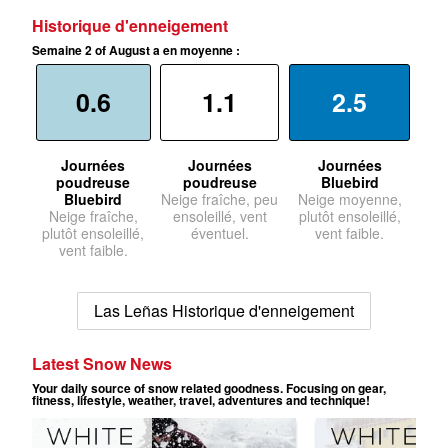
Historique d'enneigement
Semaine 2 of August a en moyenne :
0.6
1.1
2.5
Journées
Journées
Journées
poudreuse
poudreuse
Bluebird
Bluebird
Neige fraîche, peu
Neige moyenne,
Neige fraîche,
ensoleillé, vent
plutôt ensoleillé,
plutôt ensoleillé,
éventuel.
vent faible.
vent faible.
Las Leñas Historique d'enneigement