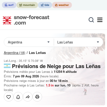
Argentina
(18)
Las Leñas
Lat./Long. :
35.15° S
70.08° W
Prévisions de Neige
pour Las Leñas
Prévisions météo pour Las Lenas à
11254
ft
altitude
Émis:
7 pm 09 Aug 2026
(heure locale)
Prévisions neige mises à jour en
00
hr
18
min
Prochaine neige à Las Leñas:
1.5
in
sur lun. 10
(après 2 AM, heure
locale)