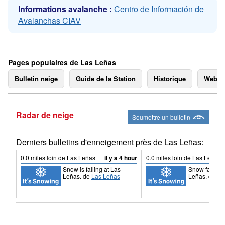
Informations avalanche :
Centro de Información de
Avalanchas CIAV
Pages populaires de Las Leñas
Bulletin neige
Guide de la Station
Historique
Webc
Radar de neige
Soumettre un bulletin
Derniers bulletins d'enneigement près de Las Leñas:
0.0
miles
loin de Las Leñas
il y a 4 hour
0.0
miles
loin de Las Leñas
Snow is falling at Las
Snow falling 
Leñas.
de
Las Leñas
Leñas.
de
La