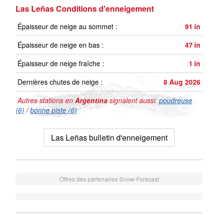
Las Leñas Conditions d'enneigement
Épaisseur de neige au sommet :
91
in
Épaisseur de neige en bas :
47
in
Épaisseur de neige fraîche :
1
in
Dernières chutes de neige :
8 Aug 2026
Autres stations en
Argentina
signalent aussi:
poudreuse
(6)
/
bonne piste (6)
Las Leñas bulletin d'enneigement
Offres des partenaires Snow-Forecast