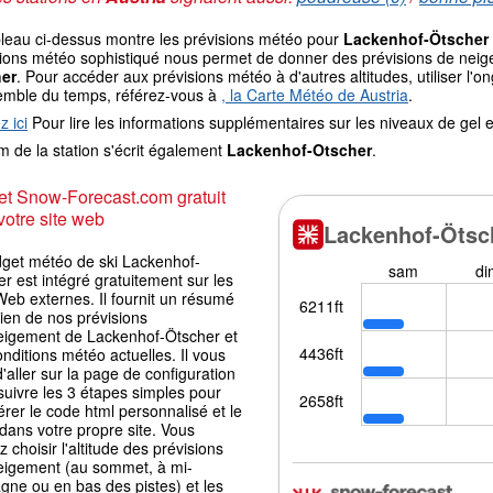
bleau ci-dessus montre les prévisions météo pour
Lackenhof-Ötscher
ions météo sophistiqué nous permet de donner des prévisions de neige 
er
. Pour accéder aux prévisions météo à d'autres altitudes, utiliser l'
emble du temps, référez-vous à
, la Carte Météo de Austria
.
z ici
Pour lire les informations supplémentaires sur les niveaux de ge
 de la station s'écrit également
Lackenhof-Otscher
.
t Snow-Forecast.com gratuit
votre site web
dget météo de ski Lackenhof-
r est intégré gratuitement sur les
Web externes. Il fournit un résumé
ien de nos prévisions
eigement de Lackenhof-Ötscher et
nditions météo actuelles. Il vous
 d'aller sur la page de configuration
suivre les 3 étapes simples pour
rer le code html personnalisé et le
 dans votre propre site. Vous
 choisir l'altitude des prévisions
eigement (au sommet, à mi-
gne ou en bas des pistes) et les