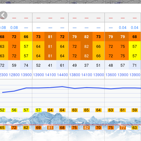
—
—
—
—
—
—
—
—
—
—
—
—
0.08
0.08
—
—
—
—
—
—
—
—
0.04
0.04
68
72
66
73
81
72
79
82
73
79
79
68
63
72
57
64
81
64
72
82
66
72
75
57
63
72
57
64
81
64
72
82
66
72
75
57
72
59
74
52
41
61
49
37
51
48
57
71
2300
12800
13900
13900
14100
14400
13800
14100
13900
13600
13900
13900
52
56
57
57
64
64
63
65
64
63
61
59
65
72
62
69
81
68
75
82
70
75
77
63