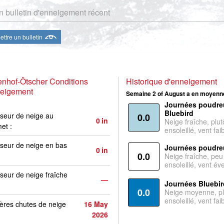
 bulletin d'enneigement récent
ttre un bulletin
nhof-Ötscher Conditions
Historique d'enneigement
neigement
Semaine 2 of August a en moyenne
Journées poudre
Bluebird
seur de neige au
0.0
0
in
Neige fraîche, plut
et :
ensoleillé, vent faib
seur de neige en bas
Journées poudre
0
in
0.0
Neige fraîche, peu
ensoleillé, vent év
seur de neige fraîche
—
Journées Bluebir
0.0
Neige moyenne, pl
ensoleillé, vent faib
ères chutes de neige
16 May
2026