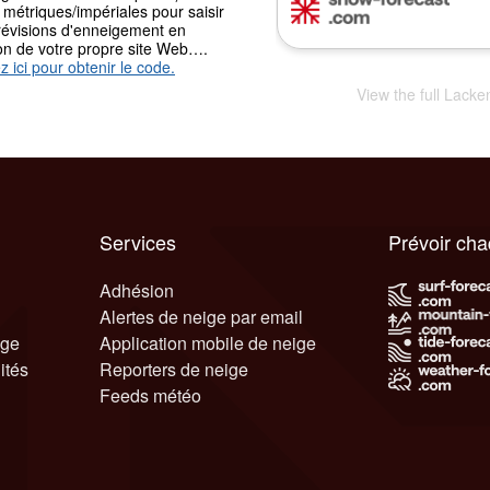
 métriques/impériales pour saisir
révisions d'enneigement en
ion de votre propre site Web….
z ici pour obtenir le code.
View the full Lacke
Services
Prévoir ch
Adhésion
Alertes de neige par email
ige
Application mobile de neige
ités
Reporters de neige
Feeds météo