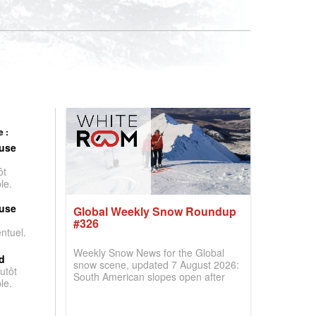
 :
use
ôt
le.
use
Global Weekly Snow Roundup
#326
entuel.
Weekly Snow News for the Global
d
snow scene, updated 7 August 2026:
utôt
South American slopes open after
le.
huge snowfalls, New Zealand posts
best conditions of season so far,
Australian areas open most terrain of