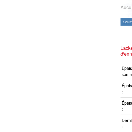
Aucun
Soume
Lacke
d'en
Épais
somm
Épais
:
Épais
:
Derni
: