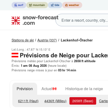
Stations de ski
Austria
(337)
Lackenhof-Ötscher
Lat./Long. :
47.87° N
15.13° E
Prévisions de Neige
pour Lacke
Prévisions météo pour Lackenhof-Otscher à
2658
ft
altitude
Émis:
1 am 08 Aug 2026
(heure locale)
Prévisions neige mises à jour en
03
hr
14
min
Prévision
Actuel
Historique de la neige
6211
ft
(Haut)
4436
ft
(Milieu)
2658
ft
(Base)
Carte