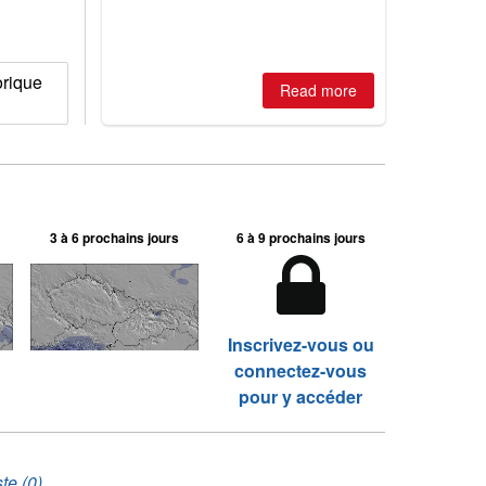
2026, northern hemisphere down to
two outdoor areas still open.
orique
Read more
3 à 6 prochains jours
6 à 9 prochains jours
Inscrivez-vous ou
connectez-vous
pour y accéder
te (0)