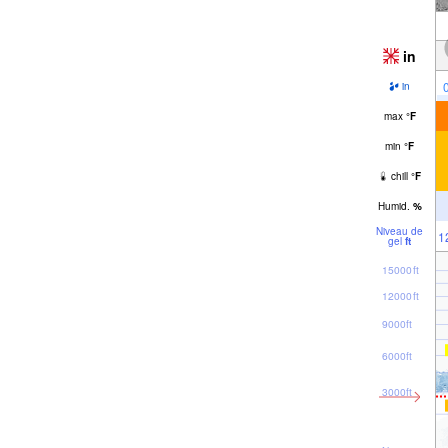
in
in
max
°
F
min
°
F
chill
°
F
Humid.
%
Niveau de
1
gel
ft
15000ft
12000ft
9000ft
6000ft
3000ft