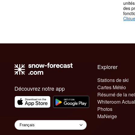
unités
des p
fonct
Clique
Explorer
Stations de ski
Cartes Météo
Découvrez notre app
Résumé de la ne
Whiteroom Actual
Photos
MaNeige