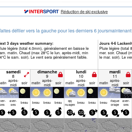
Réduction de ski exclusive
faites défiler vers la gauche pour les derniers 6 jours
maintenant
ext 3 days weather summary:
Jours 4-6 Lacken
luie légère (total 4.0mm), généralement en baisse le
Pluie légère (total
am. matin. Chaud (max 28°C le lun. après-midi, min
mer. soir. Chaud (
4°C le sam. soir). Le vent sera généralement faible.
le mar. soir). Le v
samedi
dimanche
lundi
mardi
8
9
10
11
après-
après-
après-
après-
atin
soir
matin
soir
matin
soir
matin
soir
midi
midi
midi
midi
ver­
aver­
qq
risque
aver­
beau
beau
beau
beau
beau
beau
beau
ses
ses
nuages
orage
ses
5
5
5
5
5
5
10
10
5
5
5
5