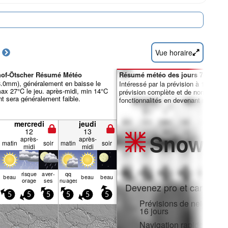
Vue horaire
hof-Ötscher Résumé Météo
Résumé météo des jours 7-16 :
 8.0mm), généralement en baisse le
Intéressé par la prévision à 16 jours
max 27°C le jeu. après-midi, min 14°C
prévision complète et de nombreuse
ent sera généralement faible.
fonctionnalités en devenant membre 
mercredi
jeudi
12
13
Snow
Pr
après-
après-
matin
soir
matin
soir
midi
midi
risque
aver­
qq
beau
beau
beau
orage
ses
nuages
Devenez pro et carve en:
5
5
5
5
5
5
Prévisions de neige hora
16 jours
Navigation rapide sans p