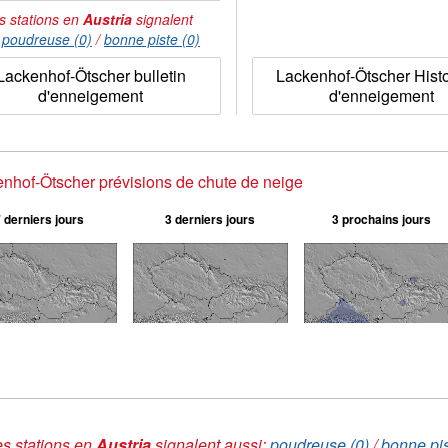
s stations en
Austria
signalent
:
poudreuse (0)
/
bonne piste (0)
Lackenhof-Ötscher bulletin
Lackenhof-Ötscher Hist
d'enneigement
d'enneigement
nhof-Ötscher prévisions de chute de neige
 derniers jours
3 derniers jours
3 prochains jours
s stations en
Austria
signalent aussi:
poudreuse (0)
/
bonne pis