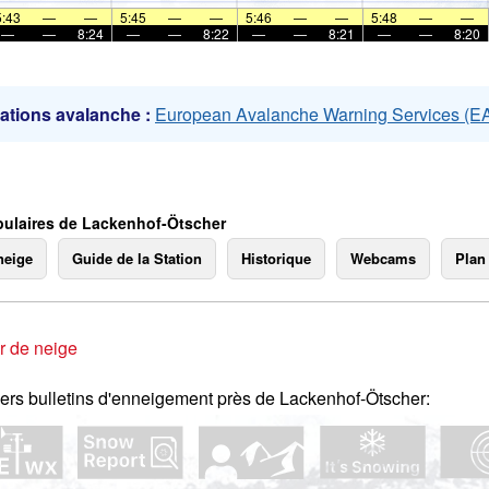
mer
5:43
—
—
5:45
—
—
5:46
—
—
5:48
—
—
—
—
8:24
—
—
8:22
—
—
8:21
—
—
8:20
ations avalanche :
European Avalanche Warning Services (
ulaires de Lackenhof-Ötscher
neige
Guide de la Station
Historique
Webcams
Plan
r de neige
ers bulletins d'enneigement près de Lackenhof-Ötscher: