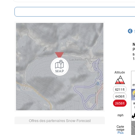
N
P
s
1
Altitude
m
6211
ft
4436
ft
a
2658
ft
mph
Offres des partenaires Snow-Forecast
Carte
neige
Plus