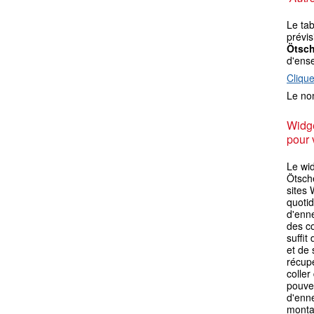
Le ta
prévis
Ötsch
d'ens
Clique
Le nom
Widge
pour 
Le wi
Ötsche
sites 
quotid
d'enn
des co
suffit
et de 
récupé
coller
pouvez
d'enn
monta