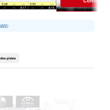
Continuer
5:48
—
—
5:50
—
—
—
—
8:17
—
—
8:15
EAWS)
 des pistes