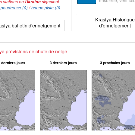
ensoleillé, vent faib
s stations en
Ukraine
signalent
:
poudreuse (0)
/
bonne piste (0)
Krasiya Historique
asiya bulletin d'enneigement
d'enneigement
ya prévisions de chute de neige
 derniers jours
3 derniers jours
3 prochains jours