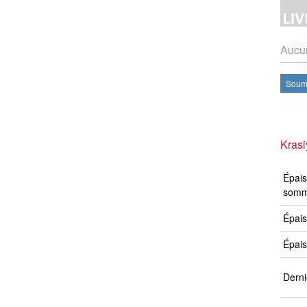
Aucun
Soume
Krasi
Épais
somm
Épais
Épais
Derni