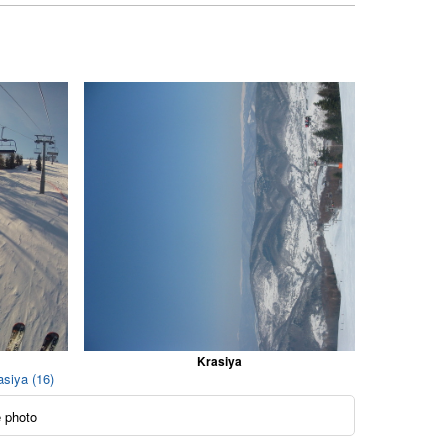
Krasiya
asiya (16)
 photo