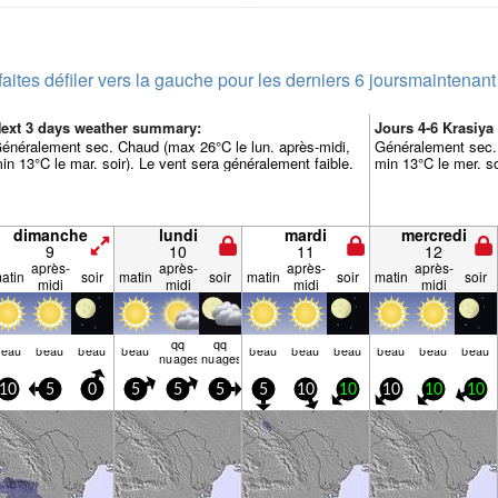
faites défiler vers la gauche pour les derniers 6 jours
maintenant
ext 3 days weather summary:
Jours 4-6 Krasiy
énéralement sec. Chaud (max 26°C le lun. après-midi,
Généralement sec.
in 13°C le mar. soir). Le vent sera généralement faible.
min 13°C le mer. so
dimanche
lundi
mardi
mercredi
9
10
11
12
après-
après-
après-
après-
atin
soir
matin
soir
matin
soir
matin
soir
midi
midi
midi
midi
qq
qq
beau
beau
beau
beau
beau
beau
beau
beau
beau
beau
nuages
nuages
10
5
0
5
5
5
5
10
10
10
10
10