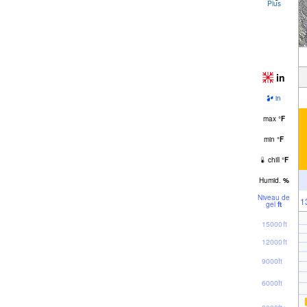
Plus
in
in
max
°
F
min
°
F
chill
°
F
Humid.
%
Niveau de
1
gel
ft
15000ft
12000ft
9000ft
6000ft