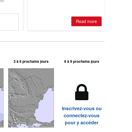
le.
huge snowfalls, New Zealand posts
best conditions of season so far,
Australian areas open most terrain of
2026, northern hemisphere down to
Read more
two outdoor areas still open.
3 à 6 prochains jours
6 à 9 prochains jours
Inscrivez-vous ou
connectez-vous
pour y accéder