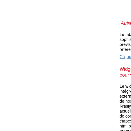
Autre
Le ta
sophis
prévis
référ
Clique
Widge
pour 
Le wid
intégr
extern
de no
Krasi
actuel
de con
étape
html p
propre