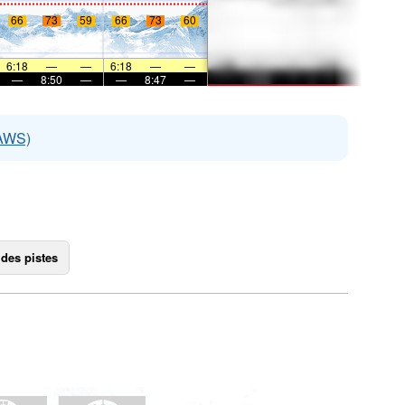
66
73
59
66
73
60
6:18
—
—
6:18
—
—
—
8:50
—
—
8:47
—
EAWS)
 des pistes