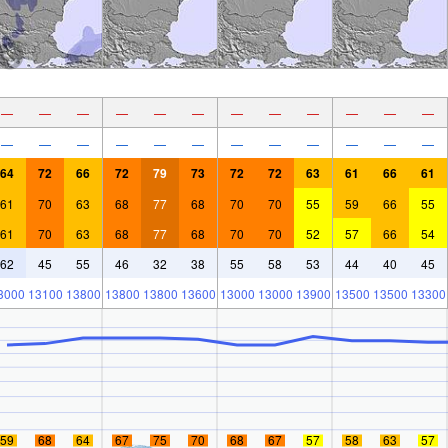
—
—
—
—
—
—
—
—
—
—
—
—
—
—
—
—
—
—
—
—
—
—
—
—
64
72
66
72
79
73
72
72
63
61
66
61
61
70
63
68
77
68
70
70
55
59
66
55
61
70
63
68
77
68
70
70
52
57
66
54
62
45
55
46
32
38
55
58
53
44
40
45
3000
13100
13800
13800
13800
13600
13000
13000
13900
13500
13500
13300
59
68
64
67
75
70
68
67
57
58
63
57