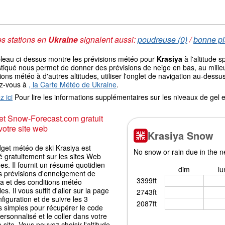
s stations en
Ukraine
signalent aussi:
poudreuse (0)
/
bonne pi
bleau ci-dessus montre les prévisions météo pour
Krasiya
à l'altitude 
tiqué nous permet de donner des prévisions de neige en bas, au milieu
ions météo à d'autres altitudes, utiliser l'onglet de navigation au-de
ez-vous à
, la Carte Météo de Ukraine
.
z ici
Pour lire les informations supplémentaires sur les niveaux de ge
t Snow-Forecast.com gratuit
votre site web
get météo de ski Krasiya est
é gratuitement sur les sites Web
es. Il fournit un résumé quotidien
s prévisions d'enneigement de
ya et des conditions météo
les. Il vous suffit d'aller sur la page
figuration et de suivre les 3
s simples pour récupérer le code
ersonnalisé et le coller dans votre
 site. Vous pouvez choisir l'altitude