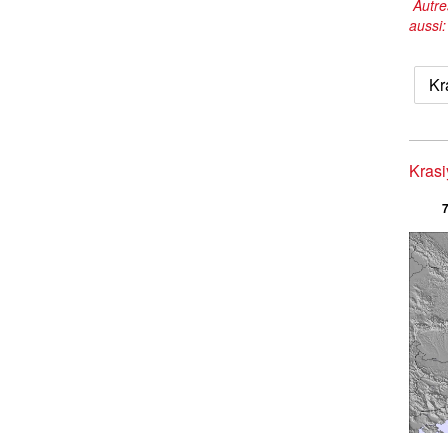
Autre
aussi
Kr
Krasi
7