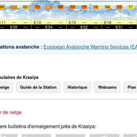
66
77
62
73
82
68
73
75
58
64
72
57
mer
6:11
—
—
6:13
—
—
6:15
—
—
6:16
—
—
—
8:55
—
—
8:54
—
—
8:52
—
—
8:51
—
ations avalanche :
European Avalanche Warning Services (
ulaires de Krasiya
neige
Guide de la Station
Historique
Webcams
Plan
r de neige
ers bulletins d'enneigement près de Krasiya: