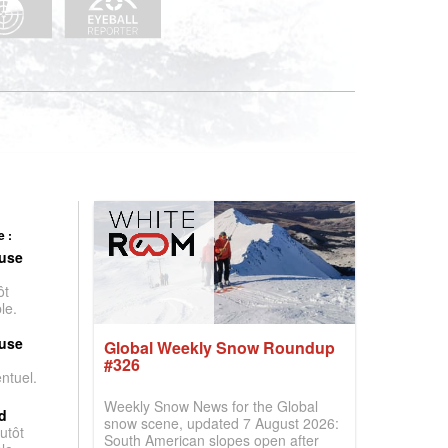
 :
use
ôt
le.
use
Global Weekly Snow Roundup
#326
entuel.
Weekly Snow News for the Global
d
snow scene, updated 7 August 2026:
utôt
South American slopes open after