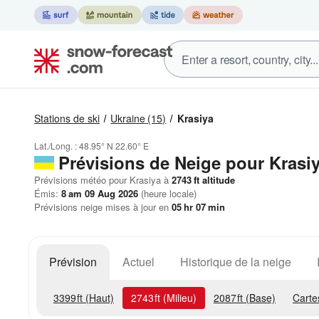
Stations de ski
Ukraine
(15)
Krasiya
Lat./Long. :
48.95° N
22.60° E
Prévisions de Neige
pour Krasi
Prévisions météo pour Krasiya à
2743
ft
altitude
Émis:
8 am 09 Aug 2026
(heure locale)
Prévisions neige mises à jour en
05
hr
07
min
Prévision
Actuel
Historique de la neige
3399
ft
(Haut)
2743
ft
(Milieu)
2087
ft
(Base)
Carte