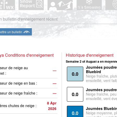
 bulletin d'enneigement récent
ttre un bulletin
ya Conditions d'enneigement
Historique d'enneigement
Semaine 2 of August a en moyenne
Journées poudre
seur de neige au
—
Bluebird
et :
0.0
Neige fraîche, plut
ensoleillé, vent faib
seur de neige en bas :
—
Journées poudre
seur de neige fraîche :
—
0.0
Neige fraîche, peu
ensoleillé, vent év
8 Apr
ères chutes de neige :
2026
Journées Bluebir
0.0
Neige moyenne, pl