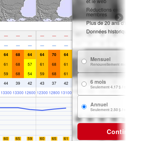
et le web
Réductions exclusives p
membres
Plus de 20 ans d'histori
Données historiques de
—
—
—
—
—
—
—
—
—
—
—
—
64
68
64
64
70
64
Mensuel
61
68
57
61
68
61
Renouvellement mensuel
59
68
54
59
68
61
6 mois
44
39
42
43
37
42
Seulement 4.17 $ / mois
13300
13300
12600
12300
12800
13100
Annuel
Seulement 2.50 $ / mois
Continuer
60
65
59
60
65
61