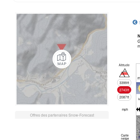
N
G
m
Altitude
m
3399
ft
2743
ft
2087
ft
mph
Offres des partenaires Snow-Forecast
Carte
neige