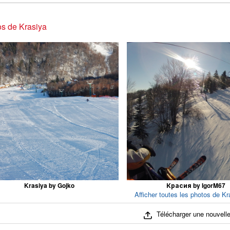
s de Krasiya
Krasiya by Gojko
Красия by IgorM67
Afficher toutes les photos de Kr
Télécharger une nouvelle