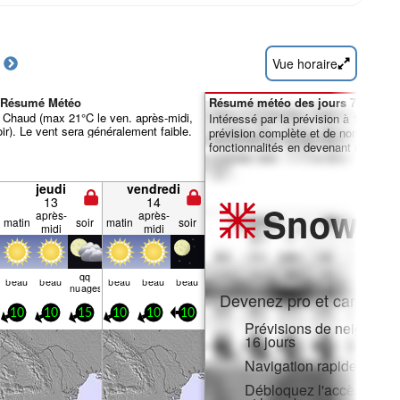
Vue horaire
a Résumé Météo
Résumé météo des jours 7-16 :
 Chaud (max 21°C le ven. après-midi,
Intéressé par la prévision à 16 jours
ir). Le vent sera généralement faible.
prévision complète et de nombreuse
fonctionnalités en devenant membre 
jeudi
vendredi
13
14
Snow
Pr
après-
après-
matin
soir
matin
soir
midi
midi
qq
beau
beau
beau
beau
beau
nuages
Devenez pro et carve en:
10
10
15
10
10
10
Prévisions de neige hora
16 jours
Navigation rapide sans p
Débloquez l'accès compl