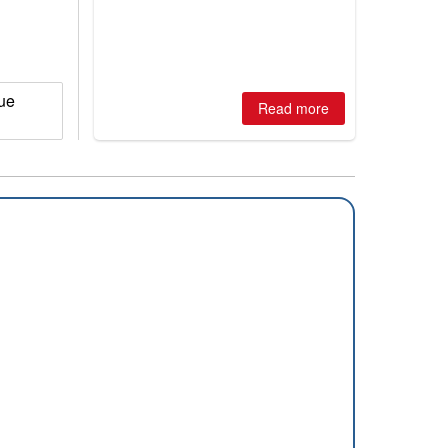
is simple: book now or wait, and
where are the best odds?
que
Read more