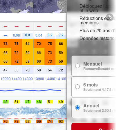
Débloquez l'accès compl
et le web
Réductions exclusives p
membres
—
—
—
—
—
—
Plus de 20 ans d'histori
0.3
0.2
0.2
—
0.08
0.04
Données historiques de
73
75
64
72
75
66
66
72
59
66
73
59
66
72
59
66
73
59
Mensuel
Renouvellement mensuel
47
55
73
58
54
72
13900
14400
14300
13900
14400
14100
6 mois
Seulement 4.17 $ / mois
48
51
47
48
51
49
Annuel
Seulement 2.50 $ / mois
70
73
62
69
74
63