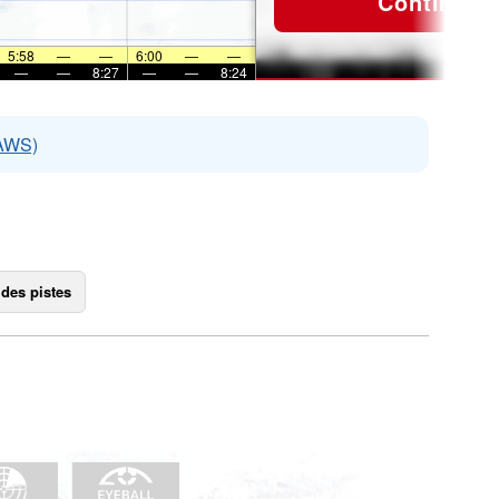
Continuer
5:58
—
—
6:00
—
—
—
—
8:27
—
—
8:24
EAWS)
 des pistes