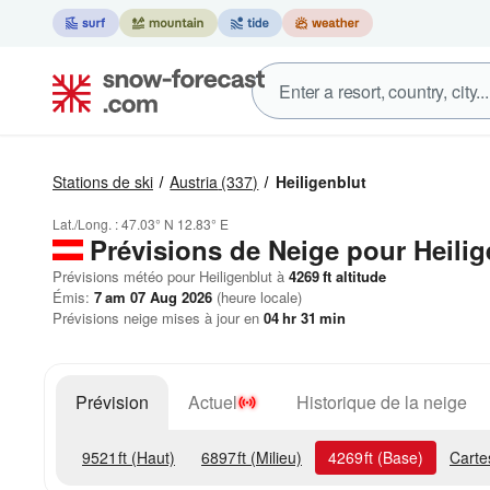
Stations de ski
Austria
(337)
Heiligenblut
Lat./Long. :
47.03° N
12.83° E
Prévisions de Neige
pour Heilig
Prévisions météo pour Heiligenblut à
4269
ft
altitude
Émis:
7 am 07 Aug 2026
(heure locale)
Prévisions neige mises à jour en
04
hr
31
min
Prévision
Actuel
Historique de la neige
9521
ft
(Haut)
6897
ft
(Milieu)
4269
ft
(Base)
Carte