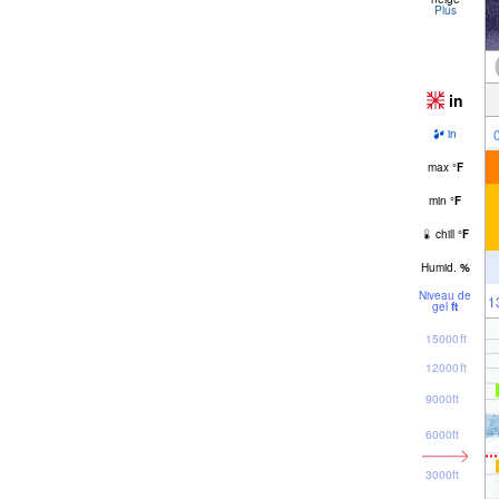
Plus
in
in
max
°
F
min
°
F
chill
°
F
Humid.
%
Niveau de
1
gel
ft
15000ft
12000ft
9000ft
6000ft
3000ft