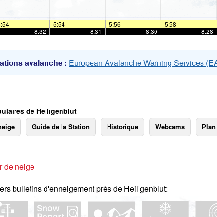
mer
5:54
—
—
5:54
—
—
5:56
—
—
5:58
—
—
—
—
8:32
—
—
8:31
—
—
8:30
—
—
8:28
ations avalanche :
European Avalanche Warning Services (
ulaires de Heiligenblut
neige
Guide de la Station
Historique
Webcams
Plan
r de neige
ers bulletins d'enneigement près de Heiligenblut: