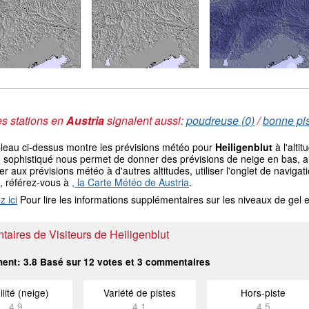
s stations en
Austria
signalent aussi:
poudreuse (0)
/
bonne pis
bleau ci-dessus montre les prévisions météo pour
Heiligenblut
à l'alti
sophistiqué nous permet de donner des prévisions de neige en bas, au 
r aux prévisions météo à d'autres altitudes, utiliser l'onglet de navi
, référez-vous à
, la Carte Météo de Austria
.
z ici
Pour lire les informations supplémentaires sur les niveaux de ge
aires de Visiteurs de Heiligenblut
ment:
3.8
Basé sur
12
votes et
3
commentaires
ilité (neige)
Variété de pistes
Hors-piste
4.9
4.1
4.5