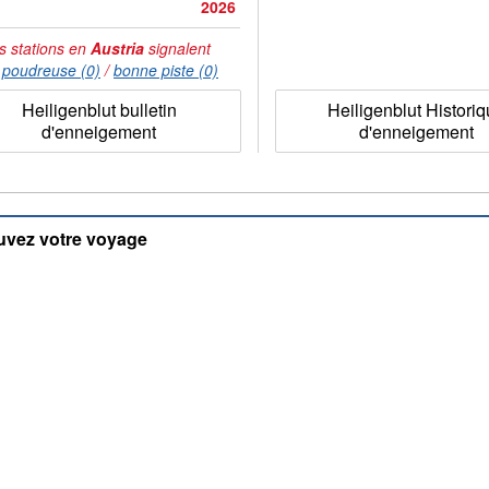
2026
s stations en
Austria
signalent
:
poudreuse (0)
/
bonne piste (0)
Heiligenblut bulletin
Heiligenblut Histori
d'enneigement
d'enneigement
uvez votre voyage