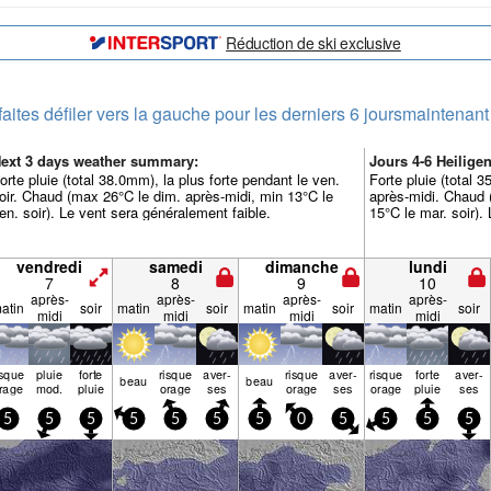
Réduction de ski exclusive
faites défiler vers la gauche pour les derniers 6 jours
maintenant
ext 3 days weather summary:
Jours 4-6 Heilig
orte pluie (total 38.0mm), la plus forte pendant le ven.
Forte pluie (total 3
oir. Chaud (max 26°C le dim. après-midi, min 13°C le
après-midi. Chaud 
en. soir). Le vent sera généralement faible.
15°C le mar. soir).
vendredi
samedi
dimanche
lundi
7
8
9
10
après-
après-
après-
après-
atin
soir
matin
soir
matin
soir
matin
soir
midi
midi
midi
midi
isque
pluie
forte
risque
aver­
risque
aver­
risque
forte
aver­
beau
beau
rage
mod.
pluie
orage
ses
orage
ses
orage
pluie
ses
5
5
5
5
5
5
5
0
5
5
5
5