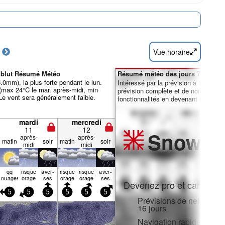
Vue horaire
enblut Résumé Météo
Résumé météo des jours 7-16 :
5.0mm), la plus forte pendant le lun.
Intéressé par la prévision à 16 jours
(max 24°C le mar. après-midi, min
prévision complète et de nombreuse
 Le vent sera généralement faible.
fonctionnalités en devenant membre 
mardi
mercredi
11
12
Snow
Pr
après-
après-
matin
soir
matin
soir
midi
midi
qq
risque
aver­
risque
risque
aver­
nuages
orage
ses
orage
orage
ses
Devenez pro et carve en:
5
5
5
5
5
5
Prévisions de neige hora
16 jours
Navigation rapide sans p