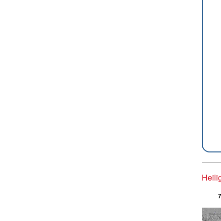
Heili
7