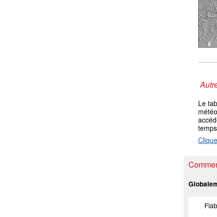
Autre
Le ta
météo 
accéde
temps
Clique
Comment
Globale
Fiab