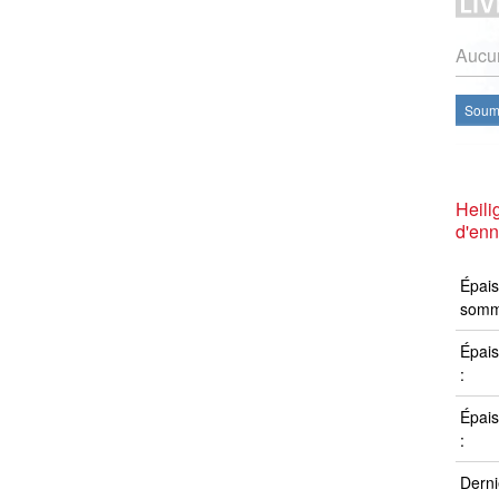
Aucun
Soume
Heili
d'en
Épais
somm
Épais
:
Épais
:
Derni