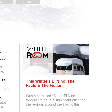
 :
use
ôt
le.
use
This Winter’s El Niño, The
Facts & The Fiction
entuel.
With a so-called “Super El Niño”
d
forecast to have a significant effect on
utôt
the regions around the Pacific this
le.
winter, the question skiers are asking