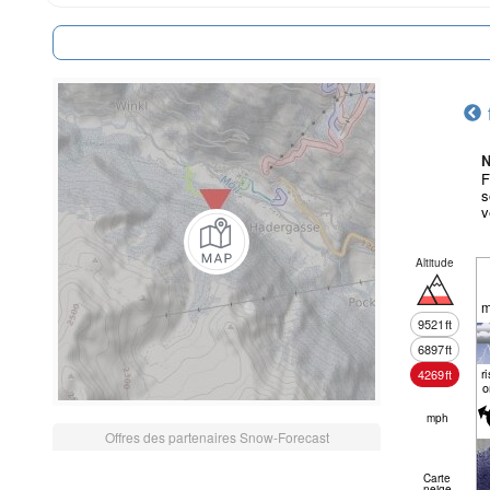
N
F
s
v
Altitude
m
9521
ft
6897
ft
r
4269
ft
o
mph
Offres des partenaires Snow-Forecast
Carte
neige