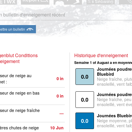
 bulletin d'enneigement récent
ttre un bulletin
genblut Conditions
Historique d'enneigement
neigement
Semaine 1 of August a en moyenne
Journées poudre
Bluebird
seur de neige au
0.0
0
in
Neige fraîche, plut
et :
ensoleillé, vent faib
seur de neige en bas
Journées poudre
0
in
0.0
Neige fraîche, peu
ensoleillé, vent év
seur de neige fraîche
—
Journées Bluebir
0.0
Neige moyenne, pl
ensoleillé, vent faib
ères chutes de neige
10 Jun