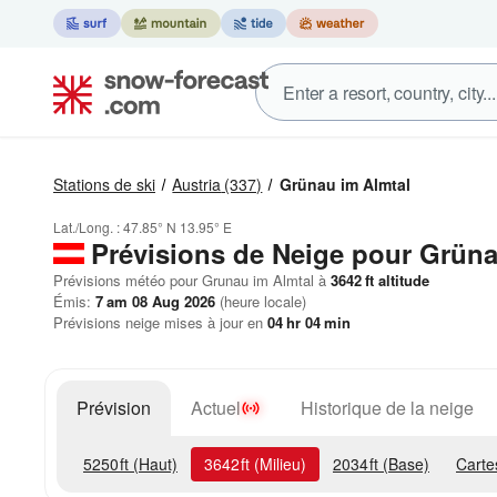
Stations de ski
Austria
(337)
Grünau im Almtal
Lat./Long. :
47.85° N
13.95° E
Prévisions de Neige
pour Grüna
Prévisions météo pour Grunau im Almtal à
3642
ft
altitude
Émis:
7 am 08 Aug 2026
(heure locale)
Prévisions neige mises à jour en
04
hr
04
min
Prévision
Actuel
Historique de la neige
5250
ft
(Haut)
3642
ft
(Milieu)
2034
ft
(Base)
Carte