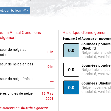
ttre un bulletin
u im Almtal Conditions
Historique d'enneigement
neigement
Semaine 2 of August a en moyenne
Journées poudre
Bluebird
seur de neige au
0.0
0
in
Neige fraîche, plut
et :
ensoleillé, vent faib
seur de neige en bas
Journées poudre
0
in
0.0
Neige fraîche, peu
ensoleillé, vent év
seur de neige fraîche
—
Journées Bluebir
0.0
Neige moyenne, pl
ensoleillé, vent faib
ères chutes de neige
16 May
2026
s stations en
Austria
signalent