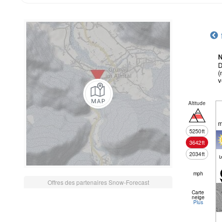
N
D
(
v
Altitude
m
5250
ft
3642
ft
2034
ft
mph
Offres des partenaires Snow-Forecast
Carte
neige
Plus