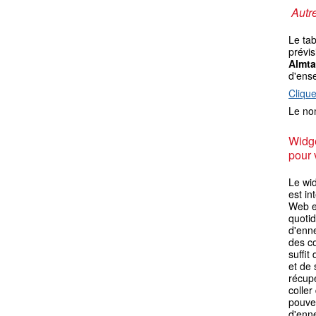
Autre
Le ta
prévis
Almta
d'ens
Clique
Le nom
Widge
pour 
Le wi
est in
Web ex
quotid
d'enn
des co
suffit
et de 
récupé
coller
pouvez
d'enn