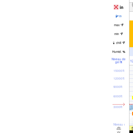
in
in
max
°
F
min
°
F
chill
°
F
Humid.
%
Niveau de
1
gel
ft
15000ft
12000ft
9000ft
6000ft
3000ft
Niveau de la 