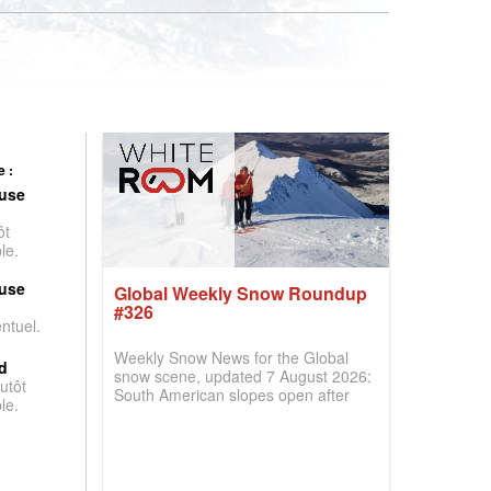
 :
use
ôt
le.
use
Global Weekly Snow Roundup
#326
entuel.
Weekly Snow News for the Global
d
snow scene, updated 7 August 2026:
utôt
South American slopes open after
le.
huge snowfalls, New Zealand posts
best conditions of season so far,
Australian areas open most terrain of
2026, northern hemisphere down to
two outdoor areas still open.