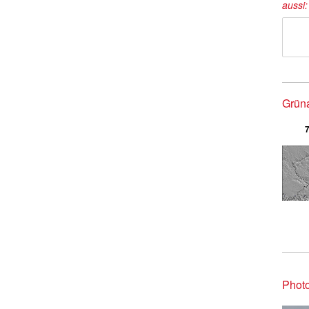
aussi
Grüna
7
Photo