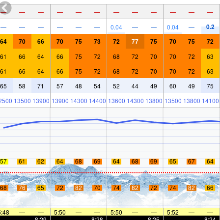
—
—
—
—
—
—
—
—
—
—
—
—
0.2
—
—
—
—
—
—
0.04
—
—
0.04
—
64
70
66
70
75
73
72
77
75
70
75
72
61
66
64
66
75
72
68
72
70
70
72
63
61
66
64
66
75
72
68
72
70
70
72
63
65
58
71
57
48
54
52
44
49
60
49
75
2500
13500
13900
13900
14300
14400
13600
14300
13800
13500
13800
14100
57
61
62
64
68
69
64
68
69
65
67
64
68
76
65
72
82
70
74
82
72
74
82
66
mer
5:48
—
—
5:50
—
—
5:50
—
—
5:52
—
—
—
—
8:29
—
—
8:28
—
—
8:25
—
—
8:24