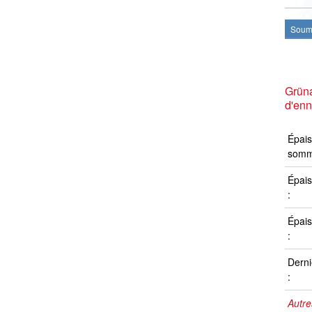
Soume
Grüna
d'en
Épais
somm
Épais
:
Épais
:
Derni
:
Autre