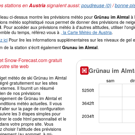
s stations en
Austria
signalent aussi:
poudreuse (0)
/
bonne pis
bleau ci-dessus montre les prévisions météo pour
Grünau im Almtal
à 
ions météo sophistiqué nous permet de donner des prévisions de neige 
l
. Pour accéder aux prévisions météo à d'autres altitudes, utiliser l'o
emble du temps, référez-vous à
, la Carte Météo de Austria
.
z ici
Pour lire les informations supplémentaires sur les niveaux de ge
 de la station s'écrit également
Grunau im Almtal
.
t Snow-Forecast.com gratuit
votre site web
dget météo de ski Grünau im Almtal
tégré gratuitement sur les sites
ternes. Il fournit un résumé
ien de nos prévisions
eigement de Grünau im Almtal et
nditions météo actuelles. Il vous
 d'aller sur la page de configuration
suivre les 3 étapes simples pour
rer le code html personnalisé et le
 dans votre propre site. Vous
 choisir l'altitude des prévisions
eigement (au sommet, à mi-