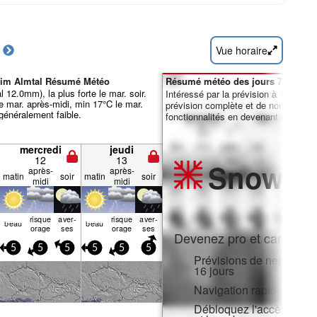
Vue horaire
 im Almtal Résumé Météo
Résumé météo des jours 7-16 :
l 12.0mm), la plus forte le mar. soir.
Intéressé par la prévision à 16 jours
 mar. après-midi, min 17°C le mar.
prévision complète et de nombreuse
 généralement faible.
fonctionnalités en devenant membre 
mercredi
jeudi
12
13
Snow
Pr
après-
après-
matin
soir
matin
soir
midi
midi
risque
aver­
risque
aver­
beau
beau
orage
ses
orage
ses
Devenez pro et carve en:
5
5
5
5
5
5
Prévisions de neige hora
16 jours
Navigation rapide sans p
Débloquez l'accès compl