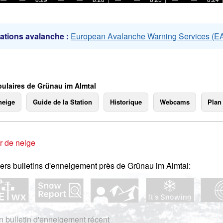
ations avalanche :
European Avalanche Warning Services (
ulaires de Grünau im Almtal
neige
Guide de la Station
Historique
Webcams
Plan
r de neige
ers bulletins d'enneigement près de Grünau im Almtal:
 bulletin d'enneigement récent