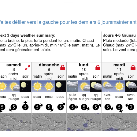
faites défiler vers la gauche pour les derniers 6 jours
maintenant
ext 3 days weather summary:
Jours 4-6 Grünau
e la bruine, la plus forte pendant le lun. matin. Chaud
Pluie modérée (tota
max 25°C le lun. après-midi, min 16°C le sam. matin). Le
Chaud (max 24°C le
ent sera généralement faible.
soir). Le vent sera
samedi
dimanche
lundi
mardi
8
9
10
11
après-
après-
après-
après-
atin
soir
matin
soir
matin
soir
matin
soir
midi
midi
midi
midi
qq
pluie
qq
qq
aver­
aver­
beau
beau
beau
beau
beau
beau
nuages
légère
nuages
nuages
ses
ses
5
5
5
5
5
5
5
5
5
5
5
0