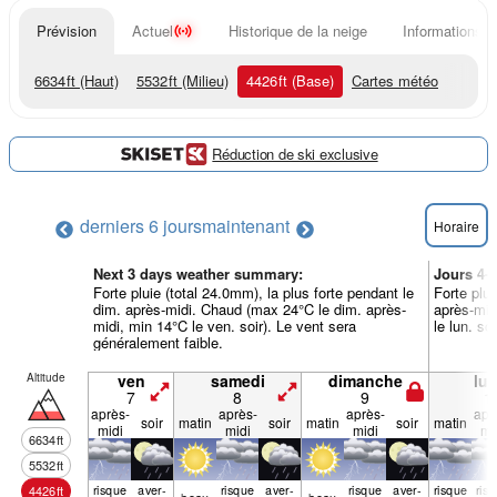
Prévision
Actuel
Historique de la neige
Informations d
6634
ft
(Haut)
5532
ft
(Milieu)
4426
ft
(Base)
Cartes météo
Réduction de ski exclusive
derniers 6 jours
maintenant
Horaire
Next 3 days weather summary:
Jours 4-
Forte pluie (total 24.0mm), la plus forte pendant le
Forte plui
dim. après-midi. Chaud (max 24°C le dim. après-
après-mid
midi, min 14°C le ven. soir). Le vent sera
le lun. so
généralement faible.
Altitude
ven
samedi
dimanche
lun
7
8
9
1
après-
après-
après-
apr
soir
matin
soir
matin
soir
matin
midi
midi
midi
mi
6634
ft
5532
ft
risque
aver­
risque
aver­
risque
aver­
risque
ris
4426
ft
beau
beau