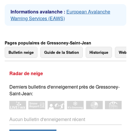
Informations avalanche :
European Avalanche
Warning Services (EAWS)
Pages populaires de Gressoney-Saint-Jean
Bulletin neige
Guide de la Station
Historique
Webc
Radar de neige
Derniers bulletins d'enneigement près de Gressoney-
Saint-Jean:
Aucun bulletin d'enneigement récent