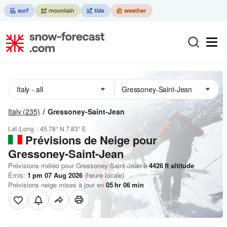
Italy
(235)
Gressoney-Saint-Jean
Lat./Long. :
45.78° N
7.83° E
Prévisions de Neige
pour
Gressoney-Saint-Jean
Prévisions météo pour Gressoney-Saint-Jean à
4426
ft
altitude
Émis:
1 pm 07 Aug 2026
(heure locale)
Prévisions neige mises à jour en
05
hr
06
min