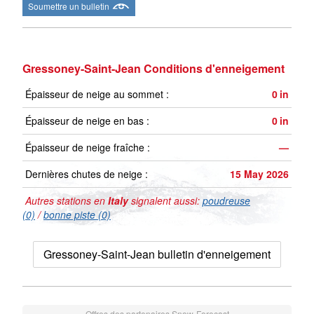
Soumettre un bulletin
Gressoney-Saint-Jean Conditions d'enneigement
Épaisseur de neige au sommet :
0
in
Épaisseur de neige en bas :
0
in
Épaisseur de neige fraîche :
—
Dernières chutes de neige :
15 May 2026
Autres stations en
Italy
signalent aussi:
poudreuse
(0)
/
bonne piste (0)
Gressoney-Saint-Jean bulletin d'enneigement
Offres des partenaires Snow-Forecast